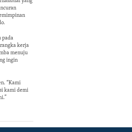
rnasional yang
uncuran
epemimpinan
do.
u pada
erangka kerja
lomba menuju
ng ingin
en. “Kami
si kami demi
i.”