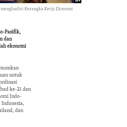
i menghadiri Kerangka Kerja Ekonomi
-Pasifik,
n dan
lah ekonomi
gumumkan
juan untuk
rdinasi
abad ke-21 dan
nomi Indo-
, Indonesia,
ailand, dan