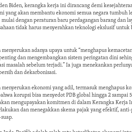
den Biden, kerangka kerja ini dirancang demi kesejahter
mi yang akan membantu ekonomi semua negara tumbuh le
a mulai dengan peraturan baru perdagangan barang dan lay
ahaan tidak harus menyerahkan teknologi ekslusif untuk b
n menyerukan adanya upaya untuk “menghapus kemacetan
penting dan mengembangkan sistem peringatan dini sehing
asi masalah sebelum terjadi.” Ia juga menekankan perlun
 bersih dan dekarbonisasi.
n menyerukan ekonomi yang adil, termasuk menghapus kor
hwa korupsi bisa menyedot PDB global hingga 2 sampai 5
S akan mengupayakan komitmen di dalam Kerangka Kerja I
akukan dan menegakkan skema pajak yang efektif, anti-
-suap.