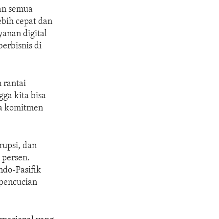
aan semua
bih cepat dan
anan digital
erbisnis di
 rantai
ga kita bisa
ya komitmen
upsi, dan
 persen.
ndo-Pasifik
pencucian