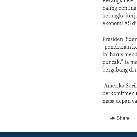
Kerangka Kerja
paling penting
kerangka kerj
ekonomi AS di
Presiden Bide
“penekanan ker
ini harus men
puncak.” Ia m
bergabung di 
“Amerika Serik
berkomitmen u
masa depan ya
Share