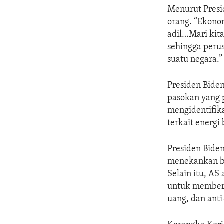
Menurut Presi
orang. “Ekono
adil…Mari kit
sehingga perus
suatu negara.”
Presiden Bide
pasokan yang 
mengidentifik
terkait energi
Presiden Bide
menekankan ba
Selain itu, A
untuk memberl
uang, dan anti