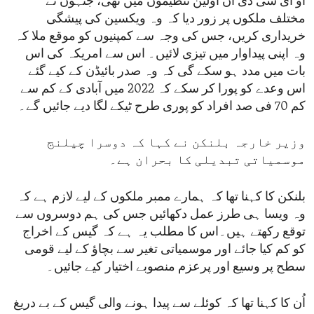
او ای سی ڈٰی ان اولین تنظیموں میں تھی، جنہوں نے
مختلف ملکوں پر زور دیا کہ وہ ویکسین کی پیشگی
خریداری کریں، جس کی وجہ سے کمپنیوں کو موقع ملا کہ
وہ اپنی پیداوار میں تیزی لائیں۔ اس سے امریکہ کی اس
بات میں مدد ہو سکے گی کہ وہ صدر بائیڈن کے کیے گئے
اس وعدے کو پورا کر سکے کہ 2022 میں آبادی کے کم سے
کم 70 فی صد افراد کو پوری طرح ٹیکے لگا دیے جائیں گے۔
وزیر خارجہ بلنکن نے کہا کہ دوسرا چیلنج
موسمیاتی تبدیلی کا بحران ہے۔
بلنکن کا کہنا تھا کہ ہمارے ممبر ملکوں کے لیے لازم ہے کہ
وہ ویسا ہی طرز عمل دکھائیں جس کی ہم دوسروں سے
توقع رکھتے ہیں۔اس کا مطلب یہ ہے کہ گیس کے اخراج
کو کم کیا جائے اور موسمیاتی تغیر سے بچاؤ کے لیے قومی
سطح پر وسیع اور پرعزم منصوبے اختیار کیے جائیں۔
اُن کا کہنا تھا کہ کوئلے سے پیدا ہونے والی گیس کے بے دریغ