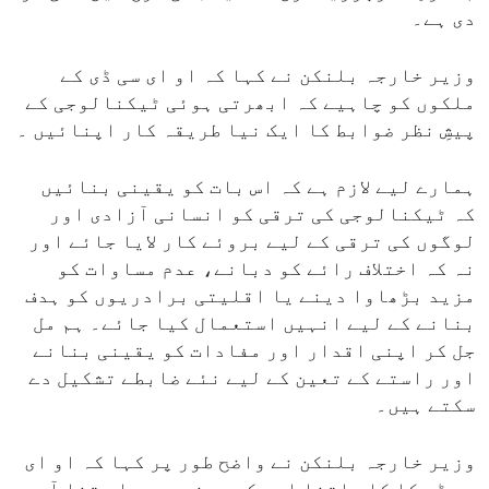
دی ہے۔
وزیر خارجہ بلنکن نے کہا کہ او ای سی ڈی کے
ملکوں کو چاہیے کہ ابھرتی ہوئی ٹیکنالوجی کے
پیشِ نظر ضوابط کا ایک نیا طریقہ کار اپنائیں ۔
ہمارے لیے لازم ہے کہ اس بات کو یقینی بنائیں
کہ ٹیکنالوجی کی ترقی کو انسانی آزادی اور
لوگوں کی ترقی کے لیے بروئے کار لایا جائے اور
نہ کہ اختلاف رائے کو دبانے، عدم مساوات کو
مزید بڑھاوا دینے یا اقلیتی برادریوں کو ہدف
بنانے کے لیے انہیں استعمال کیا جائے۔ ہم مل
جل کر اپنی اقدار اور مفادات کو یقینی بنانے
اور راستے کے تعین کے لیے نئے ضابطے تشکیل دے
سکتے ہیں۔
وزیر خارجہ بلنکن نے واضح طور پر کہا کہ او ای