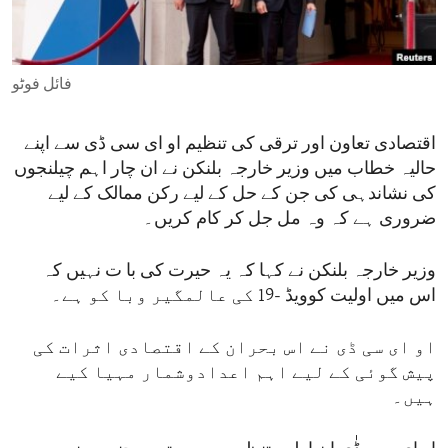
ENVIRONMENT AND HEALTH
IDEALS AND INSTITUTIONS
فائل فوٹو
اقتصادی تعاون اور ترقی کی تنظیم او ای سی ڈی سے اپنے
حالیہ خطاب میں وزیر خارجہ بلنکن نے ان چار اہم چیلنجوں
کی نشاندہی کی جن کے حل کے لیے رکن ممالک کے لیے
ضروری ہے کہ وہ مل جل کر کام کریں۔
وزیر خارجہ بلنکن نے کہا کہ یہ حیرت کی با ت نہیں کہ
اس میں اولیت کوویڈ -19 کی عالمگیر وبا کو ہے۔
او ای سی ڈی نے اس بحران کے اقتصادی اثرات کی
پیش گوئی کے لیے اہم اعدادوشمار مہیا کیے
ہیں۔