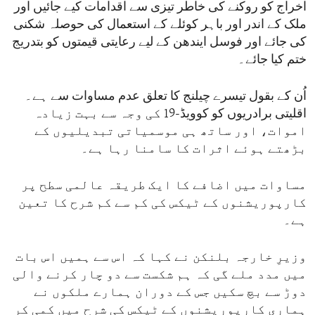
اخراج کو روکنے کی خاطر تیزی سے اقدامات کیے جائیں اور
ملک کے اندر اور باہر کوئلے کے استعمال کی حوصلہ شکنی
کی جائے اور فوسل ایندھن کے لیے رعایتی قیمتوں کو بتدریج
ختم کیا جائے۔
اُن کے بقول تیسرے چیلنج کا تعلق عدم مساوات سے ہے۔
اقلیتی برادریوں کو کوویڈ-19 کی وجہ سے بہت زیادہ
اموات، اور ساتھ ہی موسمیاتی تبدیلیوں کے
بڑھتے ہوئے اثرات کا سامنا رہا ہے۔
مساوات میں اضافے کا ایک طریقہ عالمی سطح پر
کارپوریشنوں کے ٹیکس کی کم سے کم شرح کا تعین
ہے۔
وزیرِ خارجہ بلنکن نے کہا کہ اس سے ہمیں اس بات
میں مدد ملے گی کہ ہم شکست سے دو چار کرنے والی
دوڑ سے بچ سکیں جس کے دوران ہمارے ملکوں نے
ہماری کارپوریشنوں کے ٹیکس کی شرح میں کمی کر