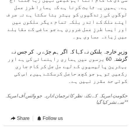
سی ڈی کا کام اتنا اہم کبھی نہیں رہا جتنا آج
ہے۔ ہمیں یہ ثابت کرنا ہے کہ ہمارا طرز عمل
لوگوں کی زندگیوں کو بہتر بنا سکتا ہے نہ صر ف
اپنے ملک کے اندر بلکہ تمام دیگر ملکوں میں
اور ایسا طرزِ عمل ضروری ہے جو ماضی کے مقابلے
میں زیادہ مساوی ہو۔
وزیرِ خارجہ بلنکن نے کہا کہ اگر ہم جڑے رہ کر جس نے
گزشتہ 60 برسوں میں ہماری راہنمائی کی ہے اور
بہترین پالیسیوں کے لیے مل جل کر کام جاری
رکھیں تو ہم جو کچھ حاصل کرسکتے ہیں، اس کی
کوئی حد مقرر نہیں ہے۔
حکومتِ امریکہ کے نکتۂ نظر کا ترجمان اداریہ جو وائس آف امریکہ
**
سے نشر کیا گیا
Share
Follow us