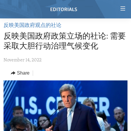
Accessibility
links
Skip
反映美国政府观点的社论
to
HOME
反映美国政府政策立场的社论: 需要
main
VIDEO
content
采取大胆行动治理气候变化
RADIO
Skip
to
November 14, 2022
REGIONS
main
Share
TOPICS
AFRICA
Navigation
Skip
ARCHIVE
AMERICAS
HUMAN RIGHTS
to
ABOUT US
ASIA
SECURITY AND DEFENSE
Search
EUROPE
AID AND DEVELOPMENT
FOLLOW US
MIDDLE EAST
DEMOCRACY AND GOVERNANCE
ECONOMY AND TRADE