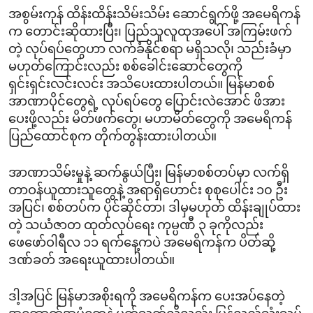
အစွမ်းကုန် ထိန်းထိန်းသိမ်းသိမ်း ဆောင်ရွက်ဖို့ အမေရိကန်
က တောင်းဆိုထားပြီး၊ ပြည်သူလူထုအပေါ် အကြမ်းဖက်
တဲ့ လုပ်ရပ်တွေဟာ လက်ခံနိုင်စရာ မရှိသလို၊ သည်းခံမှာ
မဟုတ်ကြောင်းလည်း စစ်ခေါင်းဆောင်တွေကို
ရှင်းရှင်းလင်းလင်း အသိပေးထားပါတယ်။ မြန်မာစစ်
အာဏာပိုင်တွေရဲ့ လုပ်ရပ်တွေ ပြောင်းလဲအောင် ဖိအား
ပေးဖို့လည်း မိတ်ဖက်တွေ၊ မဟာမိတ်တွေကို အမေရိကန်
ပြည်ထောင်စုက တိုက်တွန်းထားပါတယ်။
အာဏာသိမ်းမှုနဲ့ ဆက်နွယ်ပြီး၊ မြန်မာစစ်တပ်မှာ လက်ရှိ
တာဝန်ယူထားသူတွေနဲ့ အရာရှိဟောင်း စုစုပေါင်း ၁၀ ဦး
အပြင်၊ စစ်တပ်က ပိုင်ဆိုင်တာ၊ ဒါမှမဟုတ် ထိန်းချုပ်ထား
တဲ့ သယံဇာတ ထုတ်လုပ်ရေး ကုမ္ပဏီ ၃ ခုကိုလည်း
ဖေဖော်ဝါရီလ ၁၁ ရက်နေ့ကပဲ အမေရိကန်က ပိတ်ဆို့
ဒဏ်ခတ် အရေးယူထားပါတယ်။
ဒါ့အပြင် မြန်မာအစိုးရကို အမေရိကန်က ပေးအပ်နေတဲ့