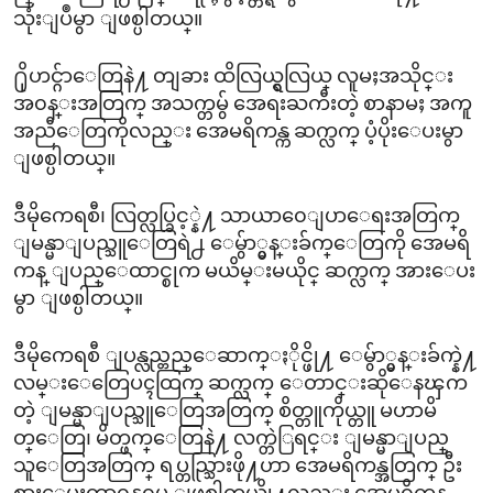
သုံးျပဳမွာ ျဖစ္ပါတယ္။
႐ိုဟင္ဂ်ာေတြနဲ႔ တျခား ထိလြယ္ရွလြယ္ လူမႈအသိုင္း
အ၀န္းအတြက္ အသက္တမွ် အေရးႀကီးတဲ့ စာနာမႈ အကူ
အညီေတြကိုလည္း အေမရိကန္က ဆက္လက္ ပံ့ပိုးေပးမွာ
ျဖစ္ပါတယ္။
ဒီမိုကေရစီ၊ လြတ္လပ္ခြင့္နဲ႔ သာယာ၀ေျပာေရးအတြက္
ျမန္မာျပည္သူေတြရဲ႕ ေမွ်ာ္မွန္းခ်က္ေတြကို အေမရိ
ကန္ ျပည္ေထာင္စုက မယိမ္းမယိုင္ ဆက္လက္ အားေပး
မွာ ျဖစ္ပါတယ္။
ဒီမိုကေရစီ ျပန္လည္တည္ေဆာက္ႏိုင္ဖို႔ ေမွ်ာ္မွန္းခ်က္နဲ႔
လမ္းေတြေပၚထြက္ ဆက္လက္ ေတာင္းဆိုေနၾက
တဲ့ ျမန္မာျပည္သူေတြအတြက္ စိတ္တူကိုယ္တူ မဟာမိ
တ္ေတြ၊ မိတ္ဖက္ေတြနဲ႔ လက္တဲြရင္း ျမန္မာျပည္
သူေတြအတြက္ ရပ္တည္သြားဖို႔ဟာ အေမရိကန္အတြက္ ဦး