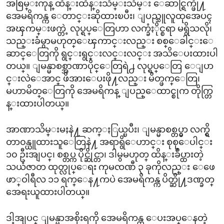
အစြမ္းကုန္ ထိန္းထိန္းသိမ္းသိမ္း ေဆာင္ရြက္ဖို႔
အေမရိကန္က ေတာင္းဆိုထားၿပီး၊ ျပည္သူလူထုအေပၚ
အၾကမ္းဖက္တဲ့ လုပ္ရပ္ေတြဟာ လက္ခံႏိုင္စရာ မရွိသလို၊
သည္းခံမွာမဟုတ္ေၾကာင္းလည္း စစ္ေခါင္းေ
ဆာင္ေတြကို ရွင္းရွင္းလင္းလင္း အသိေပးထားပါ
တယ္။ ျမန္မာစစ္အာဏာပိုင္ေတြရဲ႕ လုပ္ရပ္ေတြ ေျပာ
င္းလဲေအာင္ ဖိအားေပးဖို႔လည္း မိတ္ဖက္ေတြ၊
မဟာမိတ္ေတြကို အေမရိကန္ ျပည္ေထာင္စုက တိုက္တြ
န္းထားပါတယ္။
အာဏာသိမ္းမႈနဲ႔ ဆက္ႏြယ္ၿပီး၊ ျမန္မာစစ္တပ္မွာ လက္ရွိ
တာ၀န္ယူထားသူေတြနဲ႔ အရာရွိေဟာင္း စုစုေပါင္း
၁၀ ဦးအျပင္၊ စစ္တပ္က ပိုင္ဆိုင္တာ၊ ဒါမွမဟုတ္ ထိန္းခ်ဳပ္ထားတဲ့
သယံဇာတ ထုတ္လုပ္ေရး ကုမၸဏီ ၃ ခုကိုလည္း ေဖေ
ဖာ္ဝါရီလ ၁၁ ရက္ေန႔ကပဲ အေမရိကန္က ပိတ္ဆို႔ဒဏ္ခတ္
အေရးယူထားပါတယ္။
ဒါ့အျပင္ ျမန္မာအစိုးရကို အေမရိကန္က ေပးအပ္ေနတဲ့