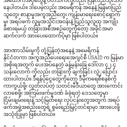
အထောက်အပံ့တွေနဲ့ ပတ်သက်လို့လည်း ပြန်လည်သုံးသပ်
နေပါတယ်။ ဒါပေမဲ့လည်း အမေရိကန် အနေနဲ့ မြန်မာပြည်
သူတွေ၊ စာနာမှုအကူအညီတွေ၊ ကျန်းမာရေးစောင့်ရှောက်
မှု၊ အရပ်ဖက် လူမှုအသိုင်းအဝန်းနဲ့ ပြည်သူလူထု အကျိုး
ခံစားရမယ့် တခြားအစီအစဉ်တွေကိုတော့ အခိုင်အမာ
ဆက်လက် အားပေးထောက်ပံ့မှာ ဖြစ်ပါတယ်။
အာဏာသိမ်းမှုကို တုံ့ပြန်တဲ့အနေနဲ့ အမေရိကန်
နိုင်ငံတကာ အကူအညီပေးရေးအေဂျင်စီ USAID က မြန်မာ
အစိုးရအတွက် ပေးအပ်နေတဲ့ ခန့်မှန်းခြေ ဒေါ်လာ ၄၂.၄
သန်းလောက် ကိုလည်း တခြားကို ချက်ခြင်း လွဲှပြောင်း
ထားပါတယ်။ ဒီရန်ပုံငွေတွေကိုတော့ ဒီမိုကရေစီစနစ်ကို
ကာကွယ်ဖို့၊ လွတ်လပ်တဲ့ သတင်းမီဒီယာတွေ အားကောင်း
လာစေဖို့၊ အကြမ်းဖက်မှုဒဏ် ခံခဲ့ရတဲ့ ဒေသတွေမှာ
ငြိမ်းချမ်းရေးနဲ့ သင့်မြတ်ရေး လုပ်ငန်းတွေအတွက် အရပ်
ဖက်အဖွဲ့အစည်းတွေရဲ့ စွမ်းရည်မြှင့်တင်ရာမှာ အားပေးဖို့
အသုံးပြုမှာ ဖြစ်ပါတယ်။