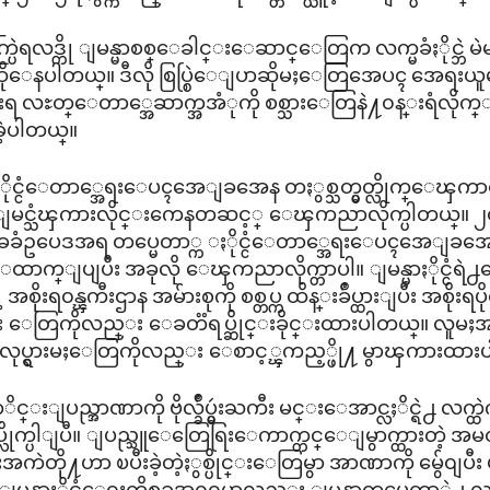
ြဲရလဒ္ကို ျမန္မာစစ္ေခါင္းေဆာင္ေတြက လက္မခံႏိုင္ဘဲ မ
ိုေနပါတယ္။ ဒီလို စြပ္စြဲေျပာဆိုမႈေတြအေပၚ အေရးယူမ
စိုးရ လႊတ္ေတာ္အေဆာက္အအံုကို စစ္သားေတြနဲ႔၀န္းရံလိုက္
ခဲ့ပါတယ္။
ိုင္ငံေတာ္အေရးေပၚအေျခအေန တႏွစ္သတ္မွတ္လိုက္ေၾကာင္
ုင္ရုပ္ျမင္သံၾကားလိုင္းကေနတဆင့္ ေၾကညာလိုက္ပါတယ္။ ၂
ခခံဥပေဒအရ တပ္မေတာ္က ႏိုင္ငံေတာ္အေရးေပၚအေ
ု႔ ေထာက္ျပျပီး အခုလို ေၾကညာလိုက္တာပါ။ ျမန္မာႏိုင္ငံ
စိုးရ၀န္ၾကီးဌာန အမ်ားစုကို စစ္တပ္က ထိန္းခ်ဳပ္ထားျပီး အစိုးရပိုင
င္း ေတြကိုလည္း ေခတၱရပ္ဆိုင္းခိုင္းထားပါတယ္။ လူမႈ
ုပ္ရွားမႈေတြကိုလည္း ေစာင့္ၾကည့္ဖို႔ မွာၾကားထား
 တုိင္းျပည္အာဏာကို ဗိုလ္ခ်ဳပ္မွဴးႀကီး မင္းေအာင္လႈိင္ရဲ႕ လ
လိုက္ပါျပီ။ ျပည္သူေတြေရြးေကာက္တင္ေျမွာက္ထားတဲ့ 
းအကဲတို႔ဟာ ၿပီးခဲ့တဲ့ႏွစ္ပိုင္းေတြမွာ အာဏာကို မွ်ေ၀ျပီး ပူးတြ