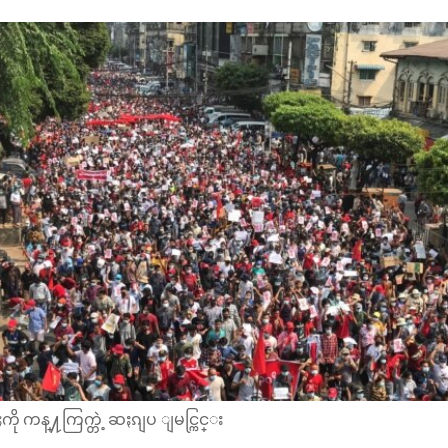
ို ကန္႔ကြက္တဲ့ ဆႏၵျပ ျမင္ကြင္း