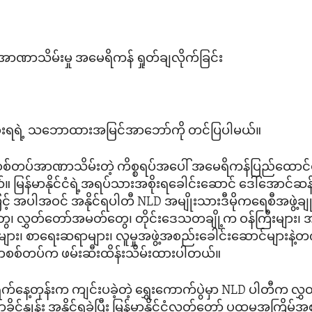
စစ်အာဏာသိမ်းမှု အမေရိကန် ရှုတ်ချလိုက်ခြင်း
ုးရရဲ့ သဘောထားအမြင်အာဘော်ကို တင်ပြပါမယ်။
မှာ စစ်တပ်အာဏာသိမ်းတဲ့ ကိစ္စရပ်အပေါ် အမေရိကန်ပြည်ထော
်။ မြန်မာနိုင်ငံရဲ့အရပ်သားအစိုးရခေါင်းဆောင် ဒေါ်အောင်ဆန်
င့် အပါအဝင် အနိုင်ရပါတီ NLD အမျိုးသားဒီမိုကရေစီအဖွဲ့ချု
ွေ၊ လွှတ်တော်အမတ်တွေ၊ တိုင်းဒေသတချို့က ဝန်ကြီးများ၊ 
များ၊ စာရေးဆရာများ၊ လူမှုအဖွဲ့အစည်းခေါင်းဆောင်များနဲ့တက
်မာစစ်တပ်က ဖမ်းဆီးထိန်းသိမ်းထားပါတယ်။
က်နေ့တုန်းက ကျင်းပခဲ့တဲ့ ရွှေးကောက်ပွဲမှာ NLD ပါတီက လွ
ာခိုင်နှုန်း အနိုင်ရခဲ့ပြီး မြန်မာနိုင်ငံလွှတ်တော် ပထမအကြိ