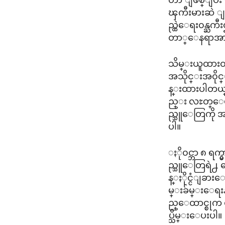
တာ ျဖစ္ျပီး 
ၾကီးမားဆဲ ျ
ည္ထဲေရး၀န္ႀကီး
တာ္ေနရာအားလံ
သိမ္းယူထားတဲ့
အသိုင္းအ၀ိုင္
န္းထားပါတယ္
ည္း လႊတ္ေပး
ည္သူေတြကို အ
ပါ။
ႏို၀င္ဘာ ၈ ရက
ည္သူေတြရဲ႕ 
န္ႏိုင္ငံျခား
မ္းခ်မ္းေရးန
ည္ေထာင္စုက ရပ
ပ္သိမ္းေပးပါ။