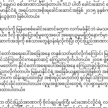
းတဲ့ နေ့မှာပဲ စစ်အာဏာသိမ်းခဲ့တာပါ။ NLD ပါတီ ခေါင်းဆောင်
်မာနိုင်ငံရဲ့ အရပ်သားအစိုးရခေါင်းဆောင်အဖြစ် ၂၀၁၅ ခုန
ယူခဲ့တာ ဖြစ်ပါတယ်။
ဲရလဒ်ကို မြန်မာစစ်ခေါင်းဆောင်တွေက လက်မခံနိုင်ဘဲ မဲမသမာ
။ ဒီလို စွပ်စွဲပြောဆိုမှုတွေအပေါ် အရေးယူမှုမရှိတဲ့နောက်မှာ
က်အအုံကို စစ်သားတွေနဲ့ဝန်းရံလိုက်ပြီး တိုင်းပြည်အာဏာသ
ိုင်ငံတော်အရေးပေါ်အခြေအနေ တနှစ်သတ်မှတ်လိုက်ကြောင်း မ
ပ်မြင်သံကြားလိုင်းကနေတဆင့် ကြေညာလိုက်ပါတယ်။ ၂၀၀၈ ဖွဲ့စ
ော်က နိုင်ငံတော်အရေးပေါ်အခြေအနေ ကြေညာခွင့်ရှိတယ်
ေညာလိုက်တာပါ။ မြန်မာနိုင်ငံရဲ့အခြေခံယန္တရားတွေဖြစ်တဲ့ အစ
တပ်က ထိန်းချုပ်ထားပြီး အစိုးရပိုင်မဟုတ်တဲ့ ရုပ်မြင်သံကြားလ
ိုင်းခိုင်းထားပါတယ်။ လူမှုအဖွဲ့အစည်းတွေရဲ့ လုပ်ရှားမှုတွ
ကြားထားပါတယ်။
 တိုင်းပြည်အာဏာကို ဗိုလ်ချုပ်မှူးကြီး မင်းအောင်လှိုင်ရဲ့ 