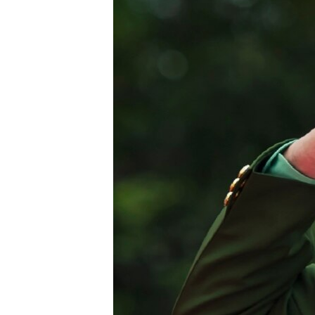
ENVIRONMENT AND HEALTH
IDEALS AND INSTITUTIONS