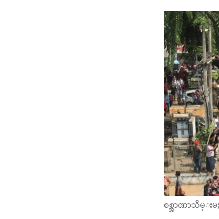
စစ္အာဏာသိမ္းမႈက