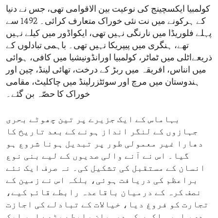
کولمبیا ایکسچینج کی نوعیت بین الاقوامی تھی، جس نے دنیا
کے ہرکونے میں نت نئی خوراک متعارف کرائی۔ 1492 سے
پہلے فلوریڈا میں نارنگی نہیں تھی، ایکواڈور میں کیلے نہیں
تھے، ہنگری میں پیپریکا نہیں تھی۔ باہمی تبادلوں کے
ذریعےاٹلی میں ٹماٹر، کولمبیا اورانڈونیشیا میں کافی، ہوائی
میں انناس، افریقہ میں ربڑ کے درخت، تھائی لینڈ، چین اور
ہندوستان میں مرچ اور سوئٹزرلینڈ میں چاکلیٹ، مقامی
خوراک کا حصّہ بن گئے۔
بہاماس کے ایک جزیرے پر تین چھوٹے بحری
جہازوں کے لنگر انداز ہونے کے بعد تاریخ کا
دھارا غیر معمولی طور پر تبدیل ہونا شروع ہو
گیا۔ اس نے آنے والی صدیوں کے لیے بنی نوع
انسان کے مستقبل کی تشکیل کی۔ نہ صرف ایک نئے
براعظم کی دریافت ہوئی، بلکہ اس نے زمین کے
نصف کرہ کے درمیان باقاعدہ رابطے قائم کیے،
تجارت کو فروغ دیا، خیالات کے تبادلے کی اجازت
دی، اور ملکوں کی درمیان رابطے بڑھے اور ایک