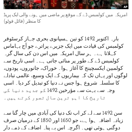
ENVIRONMENT AND HEALTH
امریکہ میں کولمبس ڈے کے موقع پر ماضی میں ہونے والی ایک پریڈ
IDEALS AND INSTITUTIONS
کا منظر (فائل فوٹو)
بارہ اکتوبر 1492 کو تین ہسپانوی بحری جہاز کرسٹوفر
کولمبس کی قیادت میں ایک جزیرے پراترے جو آج بہاماس
کہلاتا ہے۔ ہر سال امریکہ میں اس دن کی سال گرہ
کولمبس ڈے کے طور پر منائی جاتی ہے۔ اسی تاریخ سے
کولمبین ایکسچینج کا آغاز ہوا۔ خوراک، جانوروں، پودوں،
لوگوں اور یہاں تک کہ بیماریوں کے ایک وسیع، عالمی تبادلے
کا سلسلہ شروع ہوا جس نے دنیا کو تبدیل کر دیا۔ اسی
وجہ سے بہت سے مؤرخین 1492 کو جدید دنیا کی
تاریخ کا اہم ترین سال تصور کرتے ہیں۔
سن 1492 سے لے کر اب تک دنیا کی آبادی میں چار گنا سے
زیادہ اضافہ ہوا ہے، جو 1650 اور 1850 کے درمیان صرف
دوگنی ہوئی تھی۔ اگرچہ اس بے پناہ اضافے کے ذمے دار