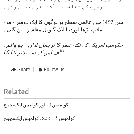
دوسرے کی ثقافت سے آشنائی پیدا ہوئی۔
سن 1492 میں عالمی سطح پر لوگوں کا ایک دوسرے سے
ملاپ بڑھا اوردنیا ایک گلوبل معاشرہ بن گئی۔
حکومتِ امریکہ کے نکتۂ نظر کا ترجمان اداریہ جو وائس
**
آف امریکہ سے نشر کیا گیا
Share
Follow us
Related
کولمبس ڈے اور کولمبین ایکسچینج
کولمبس ڈے 2021 : کولمبس ایکسچینج