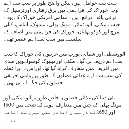
بہت سے عوامل ہیں، لیکن واضح طور پر سب سے اہم
وجہ خوراک کی فراہمی میں برق رفتاری اورترسیل کے
ترقی یافتہ ذرائع ہیں۔ مقامی امریکی خوراک کے پودے
جیسے مکئی، آلو، ٹماٹر، مونگ پھلی، مینیوک، انناس، کالی
مرچ اور کوکو پھلیاں، خوراک کی فراہمی میں اضافے کے
سلسلے میں سب سے اہم عنصر تھے۔
آلووسطی اور شمالی یورپ میں غریبوں کی خوراک کا سب
سے اہم ذریعہ بن گیا۔ مکئی اورمینیوک کوسولہویں صدی
میں افریقہ میں متعارف کرایا گیا تھا، اوراس نے براعظم
کی سب سے اہم غذائی فصلوں کے طور پرروایتی افریقی
فصلوں کی جگہ لے لی تھی۔
نئی دنیا کی غذائی فصلوں، خاص طور پر آلو، مکئی اور
مونگ پھلی کے چین میں متعارف ہونے کے نتیجے میں 1500
اور 1650 کے درمیان آبادی میں تیزی سے اضافہ
ہوا۔