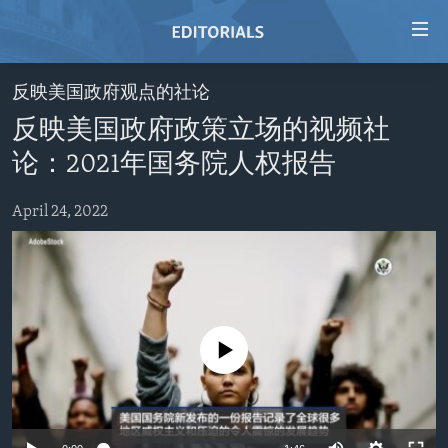
Accessibility
links
Skip
反映美国政府观点的社论
to
HOME
反映美国政府政策立场的视频社
main
VIDEO
content
论：2021年国务院人权报告
RADIO
Skip
to
April 24, 2022
REGIONS
main
TOPICS
AFRICA
Navigation
Skip
ARCHIVE
AMERICAS
HUMAN RIGHTS
to
ABOUT US
ASIA
SECURITY AND DEFENSE
Search
No media source currently available
EUROPE
AID AND DEVELOPMENT
FOLLOW US
MIDDLE EAST
DEMOCRACY AND GOVERNANCE
ECONOMY AND TRADE