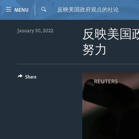
Accessibility
反映美国政府观点的社论
MENU
links
Search
Skip
HOME
January 30, 2022
反映美国
to
VIDEO
main
努力
content
RADIO
Skip
REGIONS
to
main
TOPICS
AFRICA
Share
Navigation
ARCHIVE
AMERICAS
HUMAN RIGHTS
Skip
to
ABOUT US
ASIA
SECURITY AND DEFENSE
Search
EUROPE
AID AND DEVELOPMENT
MIDDLE EAST
DEMOCRACY AND GOVERNANCE
ECONOMY AND TRADE