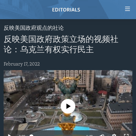
Accessibility
links
Skip
反映美国政府观点的社论
to
HOME
反映美国政府政策立场的视频社
main
VIDEO
content
论：乌克兰有权实行民主
RADIO
Skip
to
February 17, 2022
REGIONS
main
TOPICS
AFRICA
Navigation
Skip
ARCHIVE
AMERICAS
HUMAN RIGHTS
to
ABOUT US
ASIA
SECURITY AND DEFENSE
Search
No media source currently available
EUROPE
AID AND DEVELOPMENT
FOLLOW US
MIDDLE EAST
DEMOCRACY AND GOVERNANCE
ECONOMY AND TRADE