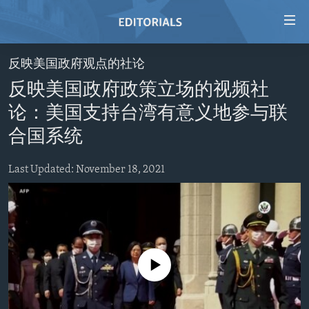
Accessibility
links
Skip
反映美国政府观点的社论
to
HOME
反映美国政府政策立场的视频社
main
VIDEO
content
论：美国支持台湾有意义地参与联
RADIO
Skip
合国系统
to
REGIONS
main
Last Updated: November 18, 2021
TOPICS
AFRICA
Navigation
Skip
ARCHIVE
AMERICAS
HUMAN RIGHTS
to
ABOUT US
ASIA
SECURITY AND DEFENSE
Search
EUROPE
AID AND DEVELOPMENT
FOLLOW US
No media source currently available
MIDDLE EAST
DEMOCRACY AND GOVERNANCE
ECONOMY AND TRADE