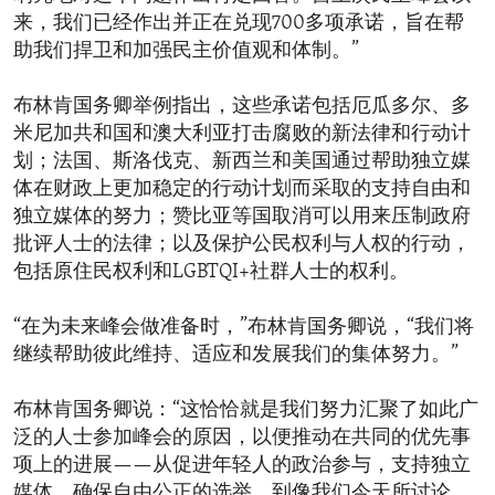
来，我们已经作出并正在兑现700多项承诺，旨在帮
助我们捍卫和加强民主价值观和体制。”
布林肯国务卿举例指出，这些承诺包括厄瓜多尔、多
米尼加共和国和澳大利亚打击腐败的新法律和行动计
划；法国、斯洛伐克、新西兰和美国通过帮助独立媒
体在财政上更加稳定的行动计划而采取的支持自由和
独立媒体的努力；赞比亚等国取消可以用来压制政府
批评人士的法律；以及保护公民权利与人权的行动，
包括原住民权利和LGBTQI+社群人士的权利。
“在为未来峰会做准备时，”布林肯国务卿说，“我们将
继续帮助彼此维持、适应和发展我们的集体努力。”
布林肯国务卿说：“这恰恰就是我们努力汇聚了如此广
泛的人士参加峰会的原因，以便推动在共同的优先事
项上的进展——从促进年轻人的政治参与，支持独立
媒体，确保自由公正的选举，到像我们今天所讨论