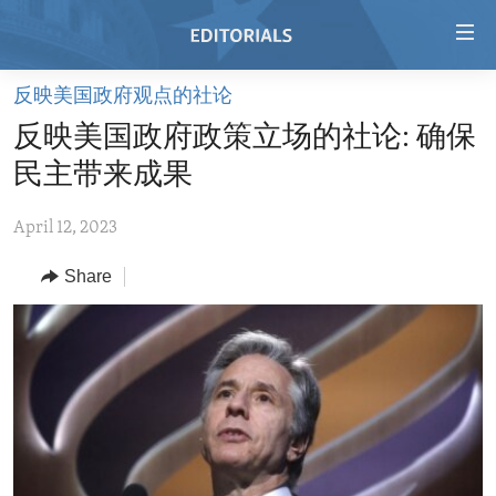
Accessibility
links
Skip
反映美国政府观点的社论
to
HOME
反映美国政府政策立场的社论: 确保
main
VIDEO
content
民主带来成果
RADIO
Skip
to
April 12, 2023
REGIONS
main
Share
TOPICS
AFRICA
Navigation
Skip
ARCHIVE
AMERICAS
HUMAN RIGHTS
to
ABOUT US
ASIA
SECURITY AND DEFENSE
Search
EUROPE
AID AND DEVELOPMENT
FOLLOW US
MIDDLE EAST
DEMOCRACY AND GOVERNANCE
ECONOMY AND TRADE