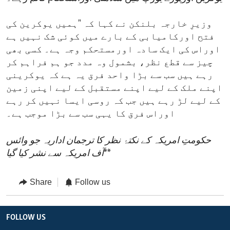
وزیرِ خارجہ بلنکن نے کہا کہ "ہمیں یوکرین کی
فتح اورکامیابی کے بارے میں کوئی شک نہیں ہے
اوراس کی ایک سادہ اورمستحکم وجہ ہے۔ کسی بھی
چیز سے قطع نظر، بشمول وہ مدد جو ہم فراہم کر
رہے ہیں سب سے بڑا واحد فرق یہ ہے کہ یوکرینی
اپنے ملک کے لیے اپنے مستقبل کے لیے اپنی زمین
کے لیے لڑ رہے ہیں جب کہ روسی ایسا نہیں کر رہے
اوراس فرق کا یہی سب سے بڑا موجب ہے۔
حکومتِ امریکہ کے نکتۂ نظر کا ترجمان اداریہ جو وائس
**
آف امریکہ سے نشر کیا گیا
Share
Follow us
FOLLOW US