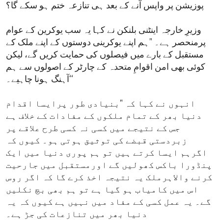
پوزیشن پر واپس آنے کے بعد ہی تنازعہ ختم ہو سکے گا؟
وزیرِ خارجہ اینٹنی بلنکن نے کہا یہ سب یوکرین کے عوام
پرمنحصر ہے۔ "ہم اپنے یوکرینی دوستوں کے اپنے ملک کے
مستقبل کے بارے میں فیصلوں کی حمایت کریں گے، لیکن
کوئی بھی امن اقوامِ متحدہ کے چارٹر کے اصولوں سے ہم
آہنگ ہونا چاہیے۔‘‘
انہوں نے کہا کہ "بنیادی طور پرایسا اقدام
دنیا بھر کے تمام ملکوں کے مفادات کے خلاف ہے
جس کے نتیجے میں کسی نہ کسی طرح علاقے پر
زبردستی قبضے کی توثیق ہوتی ہو۔ کیوں کہ
اگرہم ایسا کرتے ہیں تو ہم پوری دنیا میں ایک
پنڈورا باکس کھولیں گے اورمستقبل میں جارحیت
کرنے والاہرملک یہ نتیجہ اخذ کرے گا کہ اگر روس
اس میں کامیاب ہو گیا ہے تو ہم بھی بچ نکلیں
گے۔ یہ عمل کسی کے مفاد میں نہیں ہے کیوں کہ یہ
دنیا بھر میں تنازعات کی جڑ ہے۔