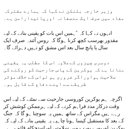
وزیر خارجہ بلنکن نے کہا کہ ہمارے مشترکہ
مفاد میں صرف ایک منصفانہ اورپائیدارامن ہے۔
انہوں نے کہا کہ "ہمیں اس بات کو یقینی بنانے کے لیے
مقدور بھرسب کچھ کرنا ہوگا کہ روس آئندہ صرف ایک
سال یا پانچ سال بعد اس مشق کو نہیں دہرائے گا۔
دوسری چیزوں کےعلاوہ اس کا مطلب یہ یقینی
بنانا ہے کہ یوکرین کے پاس جارحیت کو روکنے کی
صلاحیت ہواوراگر ضروری ہو تواس کے خلاف مؤثر
طریقے سے اپنے دفاع کے قابل ہو۔
اگرچہ ہم یوکرین کوروسی جارحیت سے نمٹنے کے لیے اس
وقت درکار مدد فراہم کرنے کے لیے ہرممکن کوشش کر
رہے ہیں مگراس کے ساتھ ہمیں یہ سوچنا ہو گا کہ جنگ
کے بعد کا مستقبل کیسا ہونا چاہیے یہ یقینی بنانے کے لیے کہ
یوکرین اورپورے یورپ میں سلامتی اوراستحکام قائم رہے۔