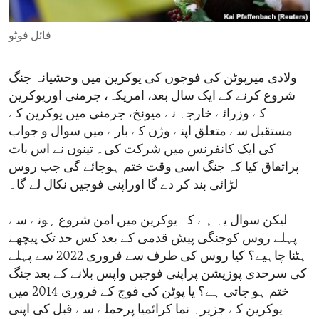
ENVIRONMENT AND HEALTH
فائل فوٹو
IDEALS AND INSTITUTIONS
ولادی میرپوٹن کی فوجوں کی یوکرین میں وحشیانہ جنگ
شروع کرنے کے ایک سال بعد، امریکہ، جرمنی اوریوکرین
کے وزرائے خارجہ نے میونخ، جرمنی میں یوکرین کے
مستقبل سے متعلق اپنے وژن کے بارے میں سوال و جواب
کی ایک کانفرنس میں شرکت کی۔ تینوں نے اس بات
پراتفاق کیا کہ جنگ اسی وقت ختم ہوجائے گی جب روس
لڑائی بند کر دے گا اوراپنی فوجیں نکال لے گا۔
لیکن سوال یہ ہے کہ یوکرین میں امن شروع ہونے سے
پہلے روس کوجنگی پیش قدمی کے بعد کس حد تک پیچھے
ہٹنا چاہیے؟ کیا روس کی طرف سے فروری 2022 سے پہلے
کی سرحدی پوزیشن پراپنی فوجیں واپس بلانے کے بعد جنگ
ختم ہو جاتی ہے؟ یا پوٹن کی فوج کے فروری 2014 میں
یوکرین کے جزیرہ نما کرائمیا پرحملے سے قبل کی اپنی