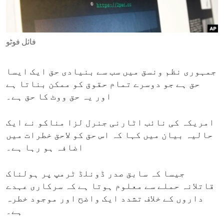
ENVIRONMENT AND HEALTH
IDEALS AND INSTITUTIONS
فائل فوٹو
جمہوری نظم ونسق میں سب سے بنیادی حق ایک ایسا
حق ہے جو دوسرے تمام حقوق کو ممکن بناتا ہے
اور یہ حق ووٹ کا حق ہے۔
امریکہ کی نائب اٹارنی جنرل لزا مناکو نے ایک
حالیہ بیان میں کہا کہ اس حق کو لاحق خطرات میں
اضافہ ہو رہا ہے۔
جیسا کہ سابق صدر ڈونلڈ ٹرمپ پر ہولناک
قاتلانہ حملے سے معلوم ہوتا ہے کہ سرکاری عہدے
داروں کے خلاف تشدد ایک واضح اور موجود خطرہ
ہے۔