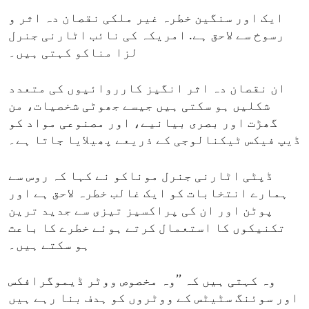
ایک اور سنگین خطرہ غیر ملکی نقصان دہ اثر و
رسوخ سے لاحق ہے. امریکہ کی نائب اٹارنی جنرل
لزا مناکو کہتی ہیں۔
ان نقصان دہ اثر انگیز کارروائیوں کی متعدد
شکلیں ہو سکتی ہیں جیسے جھوٹی شخصیات، من
گھڑت اور بصری بیانیے، اور مصنوعی مواد کو
ڈیپ فیکس ٹیکنالوجی کے ذریعے پھیلایا جاتا ہے۔
ڈپٹی اٹارنی جنرل موناکو نے کہا کہ روس سے
ہمارے انتخابات کو ایک غالب خطرہ لاحق ہے اور
پوٹن اور ان کی پراکسیز تیزی سے جدید ترین
تکنیکوں کا استعمال کرتے ہوئے خطرے کا باعث
ہو سکتے ہیں۔
وہ کہتی ہیں کہ ’’وہ مخصوص ووٹر ڈیموگرافکس
اور سوئنگ سٹیٹس کے ووٹروں کو ہدف بنا رہے ہیں