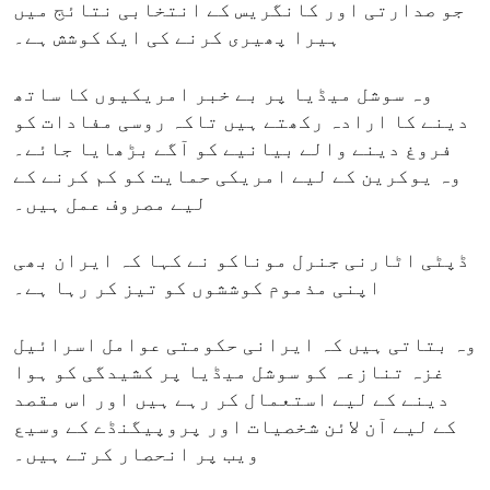
جو صدارتی اور کانگریس کے انتخابی نتائج میں
ہیرا پھیری کرنے کی ایک کوشش ہے۔
وہ سوشل میڈیا پر بے خبر امریکیوں کا ساتھ
دینے کا ارادہ رکھتے ہیں تاکہ روسی مفادات کو
فروغ دینے والے بیانیے کو آگے بڑھایا جائے۔
وہ یوکرین کے لیے امریکی حمایت کو کم کرنے کے
لیے مصروف عمل ہیں۔
ڈپٹی اٹارنی جنرل موناکو نے کہا کہ ایران بھی
اپنی مذموم کوششوں کو تیز کر رہا ہے۔
وہ بتاتی ہیں کہ ایرانی حکومتی عوامل اسرائیل
غزہ تنازعہ کو سوشل میڈیا پر کشیدگی کو ہوا
دینے کے لیے استعمال کر رہے ہیں اور اس مقصد
کے لیے آن لائن شخصیات اور پروپیگنڈے کے وسیع
ویب پر انحصار کرتے ہیں۔