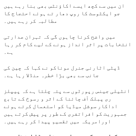
ان میں سے کچھ ایسے اکاؤنٹس بھی بنا رہے ہیں
جو ایکٹوسٹ کا روپ دھار تے ہوئے احتجاج کا
مطالبہ کر رہے ہیں۔
میں واضح کرنا چاہوں گی کہ تہران صدارتی
انتخابات پر اثر انداز ہونے کے لیے کام کر رہا
ہے۔
ڈپٹی اٹارنی جنرل موناکو نے کہا کہ چین کی
جانب سے بھی بڑا خطرہ منڈلا رہا ہے۔
انٹیلی جینس رپورٹوں سے پتہ چلتا ہے کہ پیپلز
ری پبلک آف چائنا کے اثر و رسوخ کے تابع
اداکار سوشل میڈیا کو استعمال کرتے ہوئے
جمہوریت کو افراتفری کے طور پر پیش کرتے ہیں
اورامریکہ میں تقسیم پیدا کر رہے ہیں۔