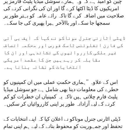
چین کو امید ہے کہ وہ ہمارے سوشل میڈیا پلیٹ فارمز پر
امریکیوں کا ڈیٹا اکٹھا کرے گا اور ان کی نگرانی کرنے کی
صلاحیت میں اضافہ کرے گا تاکہ رائے عامہ کو بہتر طور پر
سمجھا جا سکے اور باالآخر ہیرا پھیری کی جا سکے۔
ڈپٹی اٹارنی جنرل موناکو نے کہا کہ ایف بی آئی
کی فارن انفلوئنس ٹاسک فورس اور محکمہ انصاف
غیر ملکی کارروائیوں کی نشاندہی اور ان کا
مقابلہ کر رہے ہیں جن کا مقصد امریکی
انتخابات کو نشانہ بنانا ہے۔
اس کے علاوہ ’’ہماری حکمتِ عملی میں ان کمپنیوں کو
خطرے کی معلومات دینا بھی شامل ہے جو سوشل میڈیا
پلیٹ فارم چلاتی ہیں تاکہ یہ کمپنیاں ان خطرات کو کم
کرنے کے لیے آزادانہ طور پر اپنی کارروائیاں کر سکیں۔
ڈپٹی اٹارنی جنرل موناکو نے اعلان کیا کہ اپنے انتخابات کے
تحفظ اور جمہوریت کو محفوظ بنانے کے لیے ہم اپنی تمام