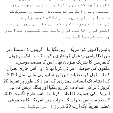
تقریباً چھ لاکھ روہنگیا برما میں موجود ہیں
جنھیں وہاں ایک سوچے سمجھے امتیازی سلوک کا
سامنا ہے۔ ان میں سے ایک لاکھ تیس ہزار سے
زیادہ اندرونِ ملک بے گھر ہوگئے ہیں جن میں سے
اکثر کو راخائین کی ریاست میں کیمپوں کے اندر
پابند کردیا گیا ہے۔
بائیس اکتوبر کو امریکہ، روہنگیا پناہ گزینوں کے مسئلے پر
بین الااقوامی ردِعمل کو جاری رکھنے کے لیے ایک ورچوئل
کانفرنس کا شریک میزبان تھا۔ اس کا مقصد دوسرے
ملکوں کی حوصلہ افزائی کرنا تھا کہ وہ اس جاری بحران
کے لیے کھل کر عطیات دیں اور ساتھ ہی مالی سال 2020
کے اختتام تک انسانی ہمدردی کے امداد کے طور پر تقریبا 20
کروڑ ڈالر کی امداد دے کر روہنگیا اور بنگلہ دیش کے لیے
امریکہ کی حمایت کا اعادہ کرنا تھا۔ اس طرح اگست 2017
کے بعد سے اس بحران کے جواب میں امریکہ کا مجموعی
عطیہ تقریباً ایک ارب 20 کروڑ ڈالر ہوگیا ہے۔