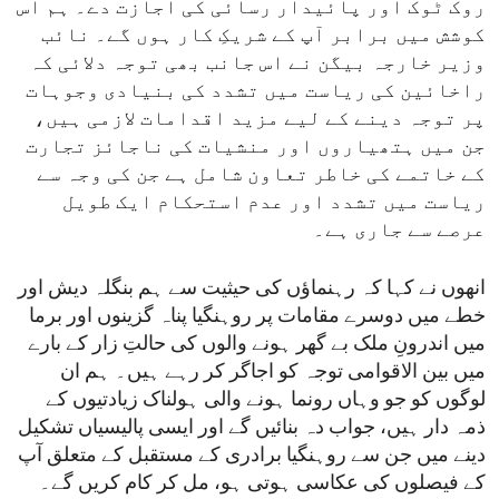
روک ٹوک اور پائیدار رسائی کی اجازت دے۔ ہم اس
کوشش میں برابر آپ کے شریکِ کار ہوں گے۔ نائب
وزیر خارجہ بیگن نے اس جانب بھی توجہ دلائی کہ
راخائین کی ریاست میں تشدد کی بنیادی وجوہات
پر توجہ دینے کے لیے مزید اقدامات لازمی ہیں،
جن میں ہتھیاروں اور منشیات کی ناجائز تجارت
کے خاتمے کی خاطر تعاون شامل ہے جن کی وجہ سے
ریاست میں تشدد اور عدم استحکام ایک طویل
عرصے سے جاری ہے۔
انھوں نے کہا کہ رہنماؤں کی حیثیت سے ہم بنگلہ دیش اور
خطے میں دوسرے مقامات پر روہنگیا پناہ گزینوں اور برما
میں اندرونِ ملک بے گھر ہونے والوں کی حالتِ زار کے بارے
میں بین الاقوامی توجہ کو اجاگر کر رہے ہیں۔ ہم ان
لوگوں کو جو وہاں رونما ہونے والی ہولناک زیادتیوں کے
ذمہ دار ہیں، جواب دہ بنائیں گے اور ایسی پالیسیاں تشکیل
دینے میں جن سے روہنگیا برادری کے مستقبل کے متعلق آپ
کے فیصلوں کی عکاسی ہوتی ہو، مل کر کام کریں گے۔