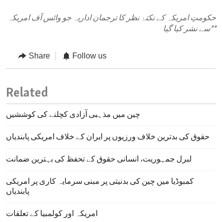
حکومتِ امریکہ کے نکتۂ نظر کا ترجمان اداریہ جو وائس آف امریکہ
**
سے نشر کیا گیا
Share
Follow us
Related
چین میں مذہبی آزادی کچلنے کی کوششیں
حقوق کی بدترین خلاف ورزیوں پر ایران کے خلاف امریکی پابندیاں
لبرل جمہوریت، انسانی حقوق کے تحفظ کی بہترین ضمانت
کمبوڈیا میں چین کی بدنیتی پر مبنی سرمایہ کاری پر امریکی
پابندیاں
امریکہ اور کولمبیا کے تعلقات