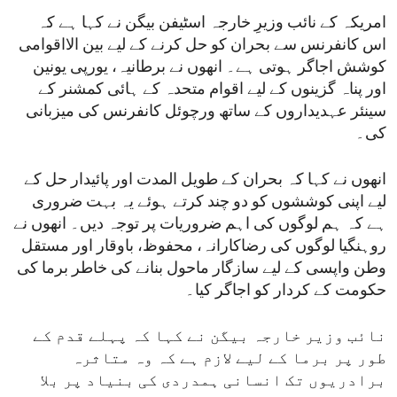
امریکہ کے نائب وزیرِ خارجہ اسٹیفن بیگن نے کہا ہے کہ
اس کانفرنس سے بحران کو حل کرنے کے لیے بین الااقوامی
کوشش اجاگر ہوتی ہے۔ انھوں نے برطانیہ، یورپی یونین
اور پناہ گزینوں کے لیے اقوام متحدہ کے ہائی کمشنر کے
سینئر عہدیداروں کے ساتھ ورچوئل کانفرنس کی میزبانی
کی۔
انھوں نے کہا کہ بحران کے طویل المدت اور پائیدار حل کے
لیے اپنی کوششوں کو دو چند کرتے ہوئے یہ بہت ضروری
ہے کہ ہم لوگوں کی اہم ضروریات پر توجہ دیں۔ انھوں نے
روہنگیا لوگوں کی رضاکارانہ، محفوظ، باوقار اور مستقل
وطن واپسی کے لیے سازگار ماحول بنانے کی خاطر برما کی
حکومت کے کردار کو اجاگر کیا۔
نائب وزیر خارجہ بیگن نے کہا کہ پہلے قدم کے
طور پر برما کے لیے لازم ہے کہ وہ متاثرہ
برادریوں تک انسانی ہمدردی کی بنیاد پر بلا