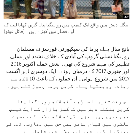
ENVIRONMENT AND HEALTH
IDEALS AND INSTITUTIONS
بنگلہ دیش میں واقع ایک کیمپ میں روہنگیا پناہ گزین کھانا لینے کے
لیے قطار میں کھڑے ہیں۔ (فائل فوٹو)
پانچ سال پہلے برما کی سیکیورٹی فورسز نے مسلمان
روہنگیا نسلی گروپ کی آبادی کے خلاف تشدد اور نسلی
تطہیر کی مہم شروع کی تھی۔ بعض حملے اکتوبر 2016
اور جنوری 2017 کے درمیان ہوئے۔ ایک دوسری لہر اگست
2017 میں شروع ہوئی۔ ان حملوں کے باعث 10 لاکھ سے
زیادہ روہنگیا پناہ گزین برما چھوڑ گئے ہیں۔
اس وقت تقریبا ساڑھے آٹھ لاکھ روہنگیا پناہ
گزین بنگلہ دیش میں کاکسز بازار کے ایک کیمپ
میں مقیم ہیں۔ مزید ڈیڑھ لاکھ علاقے کے دوسرے
ملکوں میں قیام پذیر ہیں جن میں بھارت، تھائی
لینڈ، انڈونیشیا اور ملائیشیا شامل ہیں۔