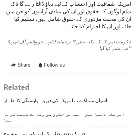
امریکہ شفافیت اور احتساب کے لیے دباؤ ڈالتا رہے گا تاکہ
تمام لوگوں کے حقوق اور ان کی بنیادی آزادیوں کو جن میں
ان کی محنت مزدوری کے حقوق شامل ہیں، تسلیم کیا
جائے اور ان کا احترام کیا جائے۔
حکومتِ امریکہ کے نکتۂ نظر کا ترجمان اداریہ جو وائس آف امریکہ
**
سے نشر کیا گیا
Share
Follow us
Related
آسیان ممالک سے امریکہ کی دیرینہ وابستگی کا اظہار
امریکہ دنیا میں انسانی حقوق کی وکالت کیسے کرتا
ہے؟
چین کے بعض طلبہ کے امریکی ویزے منسوخ