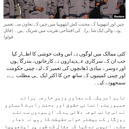
ENVIRONMENT AND HEALTH
IDEALS AND INSTITUTIONS
چین اور ایتھوپیا کے محنت کش ایتھوپیا میں چین کے تعاون سے تعمیر
ہونے والی ایک شاہراہ کی افتتاحی تقریب میں شریک ہیں۔ (فائل
فوٹو)
کئی ممالک میں لوگوں نے اس وقت خوشی کا اظہار کیا
جب ان کے سرکاری عہدیداروں نے کارخانوں، بندرگاہوں
اور دوسرے بنیادی ڈھانچوں کی تعمیر کے لیے چینی حکومت
اور چینی کمپنیوں کے ساتھ جن کا اکثر ایک ہی مطلب ہے،
سمجھوتے کیے۔
تاہم امریکہ کے معاون وزیرِ خارجہ برائے
جمہوریت، انسانی حقوق اور محنت رابرٹ ڈیسٹرو
نے اس جانب توجہ دلائی ہے کہ ان سودوں سے نئے
روزگار کے بیشتر خواب حقیقت کا روپ نہ دھار
سکے۔ انہوں نے کہا کہ مثال کے طور پر ایتھوپیا