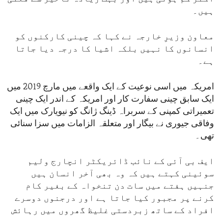
ہیں۔
معاون وزیرِ خارجہ نے کہا کہ چینی کارکنوں کو
انسانوں کا نہیں بلکہ اشیا کا درجہ دیا جاتا
ہے۔
امریکہ میں اسی نوعیت کے ایک واقعے میں مارچ 2019 میں
ایک سابق چینی سفارت کار اور امریکہ کے اندر ایک چینی
تعمیراتی کمپنی کے سربراہ ڈینگ ژانگ کو نیویارک میں ایک
وفاقی جیوری نے بیگار اور متعلقہ الزامات میں سزا سنائی
تھی۔
ایف بی آئی کے نائب ڈائریکٹر انچارج ولیم
سوئینی کہتے ہیں کہ وہ بھی آخر انسان ہیں
جنہیں ہفتے میں سات دن تنخواہ کے بغیر کام
کرنے پر مجبور کیا جاتا ہے اور درجنوں دوسرے
افراد کے ساتھ زبردستی غلیظ گھروں میں رہائش