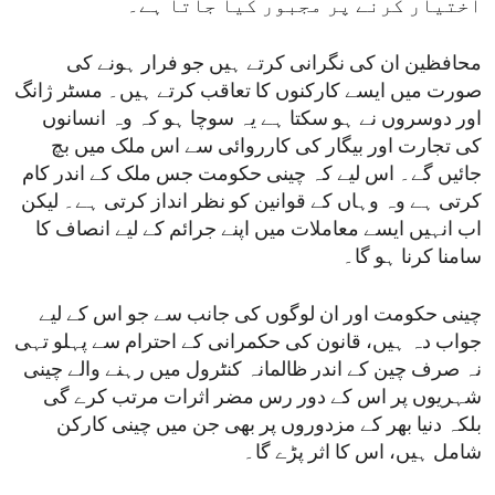
اختیار کرنے پر مجبور کیا جاتا ہے۔
محافظین ان کی نگرانی کرتے ہیں جو فرار ہونے کی
صورت میں ایسے کارکنوں کا تعاقب کرتے ہیں۔ مسٹر ژانگ
اور دوسروں نے ہو سکتا ہے یہ سوچا ہو کہ وہ انسانوں
کی تجارت اور بیگار کی کارروائی سے اس ملک میں بچ
جائیں گے۔ اس لیے کہ چینی حکومت جس ملک کے اندر کام
کرتی ہے وہ وہاں کے قوانین کو نظر انداز کرتی ہے۔ لیکن
اب انہیں ایسے معاملات میں اپنے جرائم کے لیے انصاف کا
سامنا کرنا ہو گا۔
چینی حکومت اور ان لوگوں کی جانب سے جو اس کے لیے
جواب دہ ہیں، قانون کی حکمرانی کے احترام سے پہلو تہی
نہ صرف چین کے اندر ظالمانہ کنٹرول میں رہنے والے چینی
شہریوں پر اس کے دور رس مضر اثرات مرتب کرے گی
بلکہ دنیا بھر کے مزدوروں پر بھی جن میں چینی کارکن
شامل ہیں، اس کا اثر پڑے گا۔