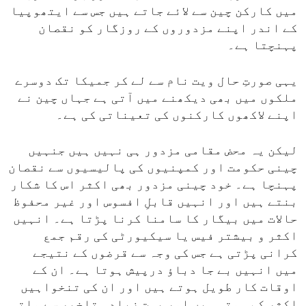
میں کارکن چین سے لائے جاتے ہیں جس سے ایتھوپیا
کے اندر اپنے مزدوروں کے روزگار کو نقصان
پہنچتا ہے۔
یہی صورتِ حال ویت نام سے لے کر جمیکا تک دوسرے
ملکوں میں بھی دیکھنے میں آتی ہے جہاں چین نے
اپنے لاکھوں کارکنوں کی تعیناتی کی ہے۔
لیکن یہ محض مقامی مزدور ہی نہیں ہیں جنہیں
چینی حکومت اور کمپنیوں کی پالیسیوں سے نقصان
پہنچا ہے۔ خود چینی مزدور بھی اکثر اس کا شکار
بنتے ہیں اور انہیں قابلِ افسوس اور غیر محفوظ
حالات میں بیگار کا سامنا کرنا پڑتا ہے۔ انہیں
اکثر و بیشتر فیس یا سیکیورٹی کی رقم جمع
کرانی پڑتی ہے جس کی وجہ سے قرضوں کے نتیجے
میں انہیں بے جا دباؤ درپیش ہوتا ہے۔ ان کے
اوقات کار طویل ہوتے ہیں اور ان کی تنخواہیں
اکثر کم ہوتی ہیں اور بہت زیادہ تاخیر سے ملتی