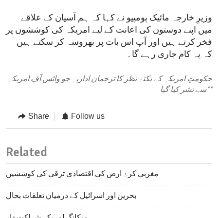
وزیرِ خارجہ مائیک پومپیو نے کہا کہ ہم آسیان کے علاقے
میں اپنے دوستوں کی اعانت کے لیے امریکہ کی کوششوں پر
فخر کرتے ہیں اور آپ اس بات پر بھروسہ کر سکتے ہیں
کہ یہ کام جاری رہے گا۔
حکومتِ امریکہ کے نکتۂ نظر کا ترجمان اداریہ جو وائس آف امریکہ
**
سے نشر کیا گیا
Share
Follow us
Related
مغربی کرۂ ارض کی اقتصادی ترقی کی کوششیں
بحرین اور اسرائیل کے درمیان تعلقات بحال