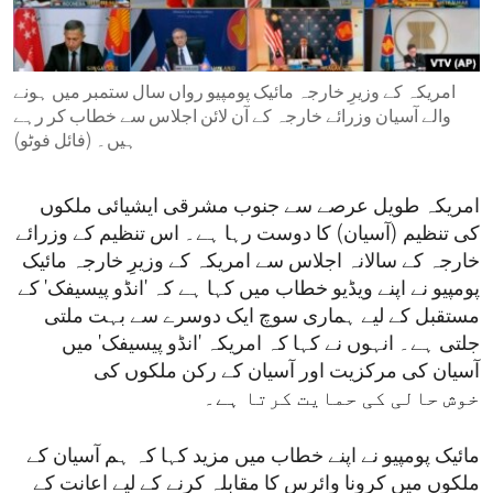
ENVIRONMENT AND HEALTH
IDEALS AND INSTITUTIONS
امریکہ کے وزیرِ خارجہ مائیک پومپیو رواں سال ستمبر میں ہونے
والے آسیان وزرائے خارجہ کے آن لائن اجلاس سے خطاب کر رہے
ہیں۔ (فائل فوٹو)
امریکہ طویل عرصے سے جنوب مشرقی ایشیائی ملکوں
کی تنظیم (آسیان) کا دوست رہا ہے۔ اس تنظیم کے وزرائے
خارجہ کے سالانہ اجلاس سے امریکہ کے وزیرِ خارجہ مائیک
پومپیو نے اپنے ویڈیو خطاب میں کہا ہے کہ 'انڈو پیسیفک' کے
مستقبل کے لیے ہماری سوچ ایک دوسرے سے بہت ملتی
جلتی ہے۔ انہوں نے کہا کہ امریکہ 'انڈو پیسیفک' میں
آسیان کی مرکزیت اور آسیان کے رکن ملکوں کی
خوش حالی کی حمایت کرتا ہے۔
مائیک پومپیو نے اپنے خطاب میں مزید کہا کہ ہم آسیان کے
ملکوں میں کرونا وائرس کا مقابلہ کرنے کے لیے اعانت کے