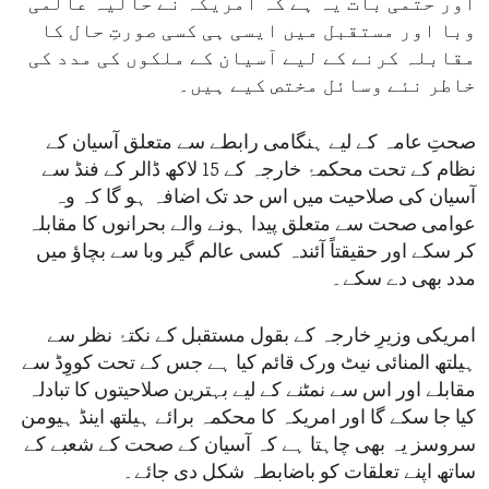
اور حتمی بات یہ ہے کہ امریکہ نے حالیہ عالمی
وبا اور مستقبل میں ایسی ہی کسی صورتِ حال کا
مقابلہ کرنے کے لیے آسیان کے ملکوں کی مدد کی
خاطر نئے وسائل مختص کیے ہیں۔
صحتِ عامہ کے لیے ہنگامی رابطے سے متعلق آسیان کے
نظام کے تحت محکمۂ خارجہ کے 15 لاکھ ڈالر کے فنڈ سے
آسیان کی صلاحیت میں اس حد تک اضافہ ہو گا کہ وہ
عوامی صحت سے متعلق پیدا ہونے والے بحرانوں کا مقابلہ
کر سکے اور حقیقتاً آئندہ کسی عالم گیر وبا سے بچاؤ میں
مدد بھی دے سکے۔
امریکی وزیرِ خارجہ کے بقول مستقبل کے نکتۂ نظر سے
ہیلتھ المنائی نیٹ ورک قائم کیا ہے جس کے تحت کووِڈ سے
مقابلے اور اس سے نمٹنے کے لیے بہترین صلاحیتوں کا تبادلہ
کیا جا سکے گا اور امریکہ کا محکمہ برائے ہیلتھ اینڈ ہیومن
سروسز یہ بھی چاہتا ہے کہ آسیان کے صحت کے شعبے کے
ساتھ اپنے تعلقات کو باضابطہ شکل دی جائے۔