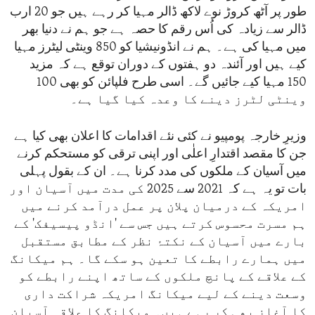
طور پر آٹھ کروڑ نوے لاکھ ڈالر مہیا کر رہے ہیں جو 20 ارب
ڈالر سے زیادہ کی اُس رقم کا حصہ ہے جو ہم نے دنیا بھر
میں مہیا کی ہے۔ ہم نے انڈونیشیا کو 850 وینٹی لیٹرز مہیا
کیے ہیں اور آئندہ دو ہفتوں کے دوران توقع ہے کہ مزید
150 مہیا کیے جائیں گے۔ اسی طرح فلپائن کو بھی 100
وینٹی لٹرز دینے کا وعدہ کیا گیا ہے۔
وزیرِ خارجہ پومپیو نے کئی نئے اقدامات کا اعلان بھی کیا ہے
جن کا مقصد اقتدارِ اعلٰی اور اپنی ترقی کو مستحکم کرنے
میں آسیان کے ملکوں کی مدد کرنا ہے۔ ان کے بقول پہلی
بات تو یہ ہے کہ 2021 سے 2025 کی مدت میں آسیان اور
امریکہ کے درمیان پلان پر عمل درآمد کرنے میں
ہم مسرت محسوس کرتے ہیں جس سے 'انڈو پیسیفک' کے
بارے میں آسیان کے نکتۂ نظر کے مطابق مستقبل
میں ہمارے رابطے کا تعین ہو سکے گا۔ ہم میکانگ
کے علاقے کے پانچ ملکوں کے ساتھ اپنے رابطے کو
وسعت دینے کے لیے میکانگ امریکہ شراکت داری
کا آغاز بھی کر رہے ہیں۔ میکانگ کا علاقہ آسیان