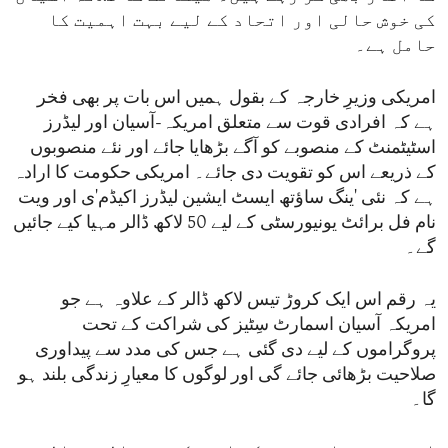
کی خوش حالی اور اتحاد کے لیے بہت اہمیت کا
حامل ہے۔
امریکی وزیرِ خارجہ کے بقول ہمیں اس بات پر بھی فخر
ہے کہ افرادی قوت سے متعلق امریکہ-آسیان اور لیڈرز
اسٹیٹمنٹ کے منصوبے کو آگے بڑھایا جائے اور نئے منصوبوں
کے ذریعے اس کو تقویت دی جائے۔ امریکی حکومت کا ارادہ
ہے کہ نئی 'ینگ ساؤتھ ایسٹ ایشین لیڈرز اکیڈم'ی اور ویت
نام فل برائٹ یونیورسٹی کے لیے 50 لاکھ ڈالر مہیا کیے جائیں
گے۔
یہ رقم اس ایک کروڑ تیس لاکھ ڈالر کے علاوہ ہے جو
امریکہ آسیان اسمارٹ سِٹیز کی شراکت کے تحت
پروگراموں کے لیے دی گئی ہے جس کی مدد سے پیداوری
صلاحیت بڑھائی جائے گی اور لوگوں کا معیارِ زندگی بلند ہو
گا۔