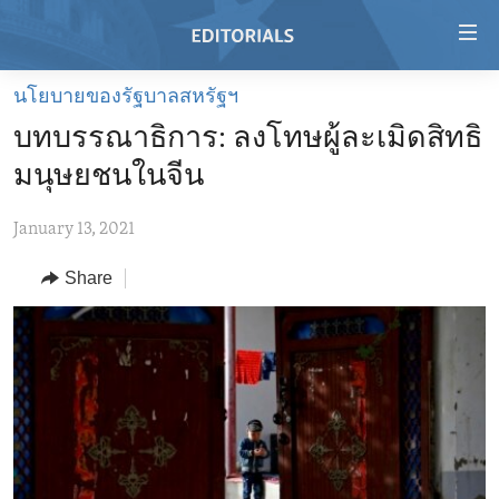
Accessibility
links
Skip
นโยบายของรัฐบาลสหรัฐฯ
to
HOME
บทบรรณาธิการ: ลงโทษผู้ละเมิดสิทธิ
main
VIDEO
content
มนุษยชนในจีน
RADIO
Skip
to
January 13, 2021
REGIONS
main
Share
TOPICS
AFRICA
Navigation
Skip
ARCHIVE
AMERICAS
HUMAN RIGHTS
to
ABOUT US
ASIA
SECURITY AND DEFENSE
Search
EUROPE
AID AND DEVELOPMENT
FOLLOW US
MIDDLE EAST
DEMOCRACY AND GOVERNANCE
ECONOMY AND TRADE