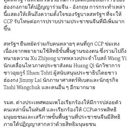
ทูตสหรัฐฯ และมีส่วนช่วยในการปลดเปลื้องเอกราชของ
ฮ่องกงภายใต้ปฏิญญาร่วมจีน - อังกฤษ การกระทำเหล่า
นี้แสดงให้เห็นถึงความตั้งใจของรัฐบาลสหรัฐฯ ที่จะให้
CCP รับโทษต่อการปราบปรามประชาชนจีนที่มีเพิ่มมาก
ขึ้น
สหรัฐฯ ยืนหยัดร่วมกับคนหลายๆ คนที่ถูก CCP ข่มเหง
เนื่องจากพยายามใช้สิทธิขั้นพื้นฐานของตน ซึ่งรวมไปถึง
ทนายความ Xu Zhiyong บาทหลวงประจำโบสถ์ Wang Yi
นักเคลื่อนไหวภาคประชาสังคม Huang Qi นักวิชาการ
ชาวอุยกูร์ Ilham Tohti ผู้สนับสนุนประชาธิปไตยชาว
ฮ่องกง Jimmy Lai นักภาษาศาสตร์ทิเบตและนักธุรกิจ
Tashi Wangchuk และคนอื่น ๆ อีกมากมาย
รมต. ต่างประเทศพอมเพโอเรียกร้องให้มีการปล่อยตัว
คนเหล่านั้นในทันที และเรียกร้องให้ CCPเคารพสิทธิ
มนุษยชนและเสรีภาพขั้นพื้นฐานที่ประชาชนจีนมีสิทธิ
ภายใต้ปฏิญญาสากลว่าด้วยสิทธิมนุษยชน