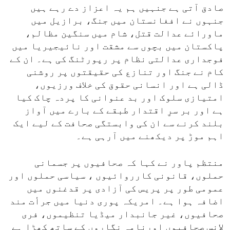
صادق آتی ہے جنہیں ہم یہ اعزاز دے رہے ہیں
جنہوں نے افغانستان میں جنگ، برازیل میں
ماورائے عدالت قتل، شام میں سنگین مظالم،
پاکستان میں بچوں سے مشقت اور نائیجیریا میں
فوجداری عدالتی نظام پر رپورٹنگ کی ہے۔ ان کے
کام نے جنگ اور تنازع کی حقیقتوں پر روشنی
ڈالی ہے اور انسانی حقوق کی خلاف ورزیوں،
امتیازی سلوک اور بد عنوانی کا پردہ چاک کیا
ہے اور بر سرِ اقتدار طبقے کے بارے میں آواز
بلند کرنے سے ان کی وابستگی صحافت کے لیے ایک
اہم موڑ پر دیکھنے میں آرہی ہے۔
منتظم پاور نے کہا کہ صحافیوں پر جسمانی
حملوں، قانونی کارروائیوں ، سیاسی حملوں اور
عمومی طور پر پریس کی آزادی پر قدغنوں میں
اضافہ ہوا ہے۔ امریکہ پوری دنیا میں جرأت مند
صحافیوں، غیر جانبدار میڈیا تنظیموں، فری
لانس صحافیوں اورنامہ نگاروں کے ساتھ کھڑا ہے