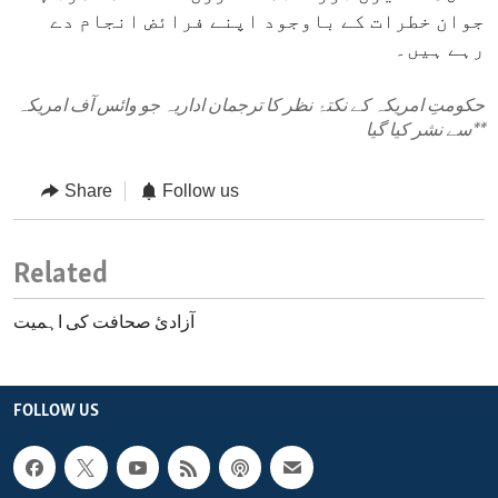
جوان خطرات کے باوجود اپنے فرائض انجام دے
رہے ہیں۔
حکومتِ امریکہ کے نکتۂ نظر کا ترجمان اداریہ جو وائس آف امریکہ
**
سے نشر کیا گیا
Share
Follow us
Related
آزادیٔ صحافت کی اہمیت
FOLLOW US