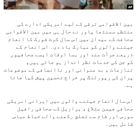
ENVIRONMENT AND HEALTH
IDEALS AND INSTITUTIONS
بین الاقوامی ترقی کے لیے امریکی ادارے کی
منتظم سمنتھا پاور نے حال ہی میں بین الاقوامی
صحافت کے میدان میں اس سال کرٹ شورک کا انعام
جیتنے والوں کو مبارک باد دی۔ اس انعام کے
ذریعے جرأت مند اور بسا اوقات ایسے صحافیوں
کو جن کی خدمات نظر انداز ہو جاتی ہیں،
تنازعات ، بد عنوانی اور ناانصافی کے موضوعات
پران کی رپورٹنگ پر خراج تحسین پیش کیا جاتا
ہے۔
اس سال انعام جیتنے والوں میں ایرانی امریکی
صحافی جیسن متلاغ ، برازیل کے صحافی رافیل
سورس اور شام سے تعلق رکھنے والے خباط عباس
شامل ہیں۔