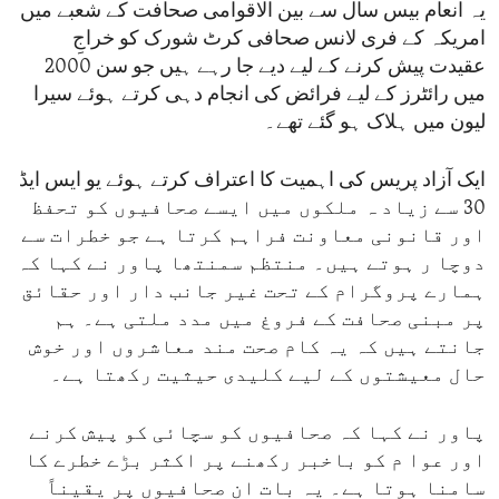
یہ انعام بیس سال سے بین الاقوامی صحافت کے شعبے میں
امریکہ کے فری لانس صحافی کرٹ شورک کو خراجِ
عقیدت پیش کرنے کے لیے دیے جا رہے ہیں جو سن 2000
میں رائٹرز کے لیے فرائض کی انجام دہی کرتے ہوئے سیرا
لیون میں ہلاک ہو گئے تھے۔
ایک آزاد پریس کی اہمیت کا اعتراف کرتے ہوئے یو ایس ایڈ
30 سے زیاد ہ ملکوں میں ایسے صحافیوں کو تحفظ
اور قانونی معاونت فراہم کرتا ہے جو خطرات سے
دوچا ر ہوتے ہیں۔ منتظم سمنتھا پاور نے کہا کہ
ہمارے پروگرام کے تحت غیر جانب دار اور حقائق
پر مبنی صحافت کے فروغ میں مدد ملتی ہے۔ ہم
جانتے ہیں کہ یہ کام صحت مند معاشروں اور خوش
حال معیشتوں کے لیے کلیدی حیثیت رکھتا ہے۔
پاور نے کہا کہ صحافیوں کو سچائی کو پیش کرنے
اور عوا م کو باخبر رکھنے پر اکثر بڑے خطرے کا
سامنا ہوتا ہے۔ یہ بات ان صحافیوں پر یقیناً