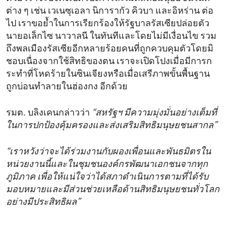
ต่าง ๆ เช่น เวเนซุเอลา นิการากัว คิวบา และอิหร่าน ต่อ
ไป เราขอย้ำในการเรียกร้องให้รัฐบาลรัสเซียปล่อยตัว
นายอเล็กไซ นาวาลนี ในทันทีและโดยไม่มีเงื่อนไข รวม
ถึงพลเมืองรัสเซียอีกหลายร้อยคนที่ถูกควบคุมตัวโดยมิ
ชอบเนื่องจากใช้สิทธิของตน เราจะเปิดโปงเมื่อมีการก
ระทำที่โหดร้ายในซินเจียงหรือเมื่อเสรีภาพขั้นพื้นฐาน
ถูกบ่อนทำลายในฮ่องกง อีกด้วย
รมต. บลิงเคนกล่าวว่า
“สหรัฐฯ มีความมุ่งมั่นอย่างเต็มที่
ในการปกป้องคุ้มครองและส่งเสริมสิทธิมนุษยชนสากล”
“เราหวังว่าจะได้ร่วมงานกับผองเพื่อนและพันธมิตรใน
หน่วยงานนี้และในชุมชนองค์กรพัฒนาเอกชนจากทุก
ภูมิภาค เพื่อให้แน่ใจว่าได้สภาดำเนินการตามที่ได้รับ
มอบหมายและมีส่วนช่วยเหลือด้านสิทธิมนุษยชนทั่วโลก
อย่างมีประสิทธิผล”