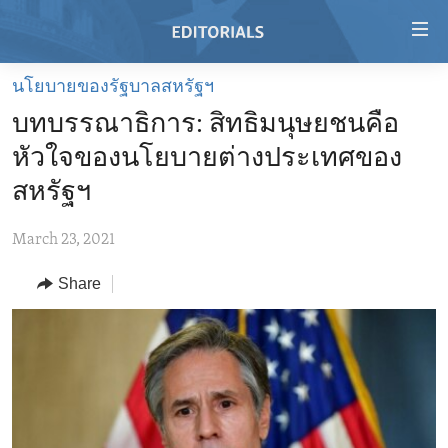
Accessibility
links
Skip
นโยบายของรัฐบาลสหรัฐฯ
to
HOME
บทบรรณาธิการ: สิทธิมนุษยชนคือ
main
VIDEO
content
หัวใจของนโยบายต่างประเทศของ
RADIO
Skip
สหรัฐฯ
to
REGIONS
main
March 23, 2021
TOPICS
AFRICA
Navigation
Skip
Share
ARCHIVE
AMERICAS
HUMAN RIGHTS
to
ABOUT US
ASIA
SECURITY AND DEFENSE
Search
EUROPE
AID AND DEVELOPMENT
FOLLOW US
MIDDLE EAST
DEMOCRACY AND GOVERNANCE
ECONOMY AND TRADE