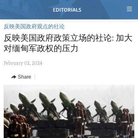
Accessibility
links
Skip
反映美国政府观点的社论
to
HOME
反映美国政府政策立场的社论: 加大
main
VIDEO
content
对缅甸军政权的压力
RADIO
Skip
to
February 02, 2024
REGIONS
main
Share
TOPICS
AFRICA
Navigation
Skip
ARCHIVE
AMERICAS
HUMAN RIGHTS
to
ABOUT US
ASIA
SECURITY AND DEFENSE
Search
EUROPE
AID AND DEVELOPMENT
FOLLOW US
MIDDLE EAST
DEMOCRACY AND GOVERNANCE
ECONOMY AND TRADE