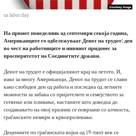
ENVIRONMENT AND HEALTH
us labor day
IDEALS AND INSTITUTIONS
На првиот понеделник од септември секоја година,
Американците го одбележуваат Денот на трудот: ден
во чест на работниците и нивниот придонес за
просперитетот на Соединетите држави.
Денот на трудот е официјалниот крај на летото. И,
иако за многу Американци, Денот на трудот се слави
како слободен ден од работа и последна од летните
можности за забава со пријателите и семејството за
готвење или пливање, настаните што доведоа до
создавањето на овој празник се поврзани со алчноста,
граѓанските немири и крвопролевање.
Децениите по граѓанската војна од 19-тиот век се