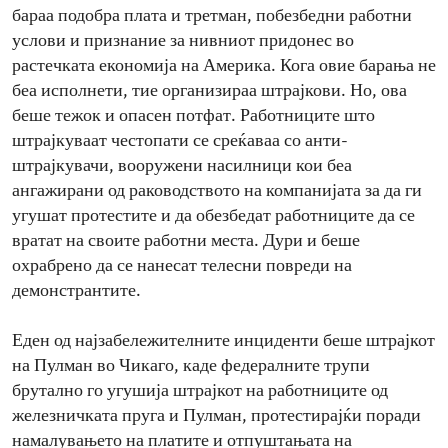
бараа подобра плата и третман, побезбедни работни
услови и признание за нивниот придонес во
растечката економија на Америка. Кога овие барања не
беа исполнети, тие организираа штрајкови. Но, ова
беше тежок и опасен потфат. Работниците што
штрајкуваат честопати се среќаваа со анти-
штрајкувачи, вооружени насилници кои беа
ангажирани од раководството на компанијата за да ги
угушат протестите и да обезбедат работниците да се
вратат на своите работни места. Дури и беше
охрабрено да се нанесат телесни повреди на
демонстрантите.
Еден од најзабележителните инциденти беше штрајкот
на Пулман во Чикаго, каде федералните трупи
брутално го угушија штрајкот на работниците од
железничката пруга и Пулман, протестирајќи поради
намалувањето на платите и отпуштањата на