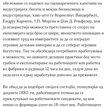
обележани со подемот на таканаречените капетани на
индустријата: богати и моќни бизнисмени и
индустријалци, како што се Корнелиус Вандербилт,
Ендрју Карнеги, Ј.П. Морган и Џон Д. Рокфелер, кои
ја искористија можноста претставена со спојот на
економијата која брзо се шири, мноштвото иновации и
големиот труд на имигрантите за да се изградат
огромни деловни империи и да се соберат огромни
богатства. Тие ги обезбедија потребните вработувања
и можности, но нивните деловни практики беа често
грабеж и експлоатирање на работниците кои работеа
во фабрики и рудници 12 часа на ден, седум дена во
неделата и едвај заработуваа доволно да преживеат.
Во обид да ја подобрат својата состојба, почнувајќи од
доцните 1880-ти, работниците почнаа да се
приклучуваат на работничките синдикати, од кои
некои се формираа уште во 18-тиот век. Работниците