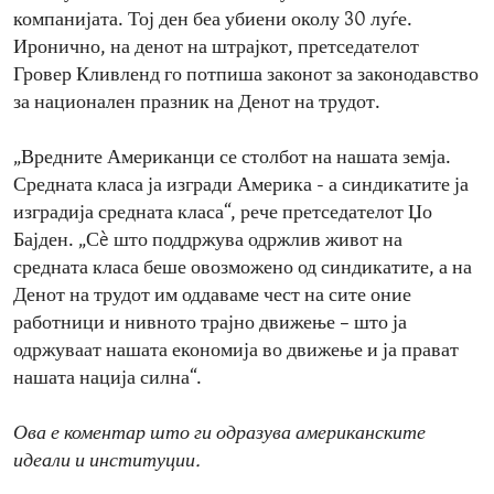
компанијата. Тој ден беа убиени околу 30 луѓе.
Иронично, на денот на штрајкот, претседателот
Гровер Кливленд го потпиша законот за законодавство
за национален празник на Денот на трудот.
„Вредните Американци се столбот на нашата земја.
Средната класа ја изгради Америка - а синдикатите ја
изградија средната класа“, рече претседателот Џо
Бајден. „Сè што поддржува одржлив живот на
средната класа беше овозможено од синдикатите, а на
Денот на трудот им оддаваме чест на сите оние
работници и нивното трајно движење – што ја
одржуваат нашата економија во движење и ја прават
нашата нација силна“.
Ова е коментар што ги одразува американските
идеали и институции.