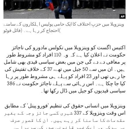
ENVIRONMENT AND HEALTH
IDEALS AND INSTITUTIONS
وینزویلا میں حزبِ اختلاف کا ایک حامی پولیس اہلکاروں کے سامنے
احتجاج کر رہا ہے۔ (فائل فوٹو(
اکتیس اگست کو وینزویلا میں نکولس مادورو کی ناجائز
حکومت نے اعلان کیا ہے کہ وہ 110 افراد کو مشروط طور
پر معافی دے دے گی جن میں بعض سیاسی قیدی بھی شامل
ہیں۔ ان میں سے 50 جیل میں تھے، 37 کے خلاف تفتیش کی
جا رہی تھی اور 23 افراد کو پہلے ہی مشروط طور پر رہا
کیا جا چکا ہے۔ اس رہائی سے پہلے ناجائز حکومت نے 386
سیاسی قیدیوں کو جیل میں ڈال رکھا تھا۔
وینزویلا میں انسانی حقوق کی تنظیم 'فورو پینل' کے مطابق
اس وقت وینزویلا کے 337 شہری کسی جائز وجہ کے بغیر
مقدمات کا سامنا کر رہے ہیں۔ ان کا قصور صرف
یہ ہے کہ وہ ایک غیر قانونی صدر کی سربراہی