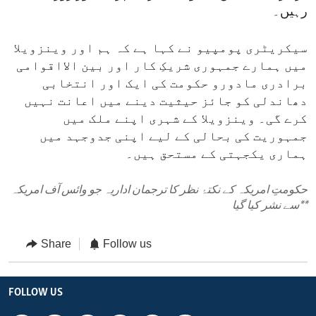
رہیں۔
سیکریٹری پومپیو نے کہا ہے کہ ہم اور وینزویلا
میں ہمارے جمہوری شریکِ کار اور بین الااقوامی
برادری مادورو حکومت کی ایک اور انتخابی
دھاندلی کو جائز حیثیت دینے میں اعانت نہیں
کرے گی۔ وینزویلا کے شہری اپنے ملک میں
جمہوریت کی بحالی کے لیے اپنی جدوجہد میں
ہماری یکجہتی کے مستحق ہیں۔
حکومتِ امریکہ کے نکتۂ نظر کا ترجمان اداریہ جو وائس آف امریکہ
**
سے نشر کیا گیا
Share
Follow us
FOLLOW US