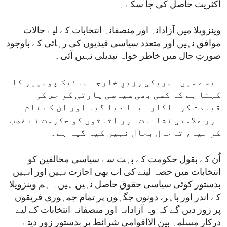
اکثریت حاصل کی جا سکے۔
وینزویلا میں آزادانہ اور منصفانہ انتخابات کے لیے حالات
موافق نہیں اور متعدد سیاسی قیدیوں کی رہائی کے باوجود
صورتِ حال میں خاطر خواہ تبدیلی نہیں آئی۔
ایسے میں امریکی وزیرِ خارجہ مائیک پومپیو کا
کہنا ہے کہ کسی بھی سیاسی پارٹی کو جس کی
قیادت کو ناکارہ بنا دیا گیا اور ان کے نام
اور علامتی نشانات اور اثاثوں کو حکومت نے غصب
کر لیا، تاحال بحال نہیں کیا گیا ہے۔
اُن کے بقول حکومت کے بہت سے سیاسی مخالفین کو
انتخابات میں حصہ لینے کی اب بھی اجازت نہیں اور انہیں
بدستور کوئی سیاسی حقوق حاصل نہیں ہیں۔ ہم وینزویلا
کے اندر اور باہر، دونوں جگہوں پر تمام جمہوری فریقوں
پر زور دیں گے کہ وہ آزادانہ اور منصفانہ انتخابات کے لیے
درکار مسلمہ بین الااقوامی شرائط پر بدستور زور دیتے