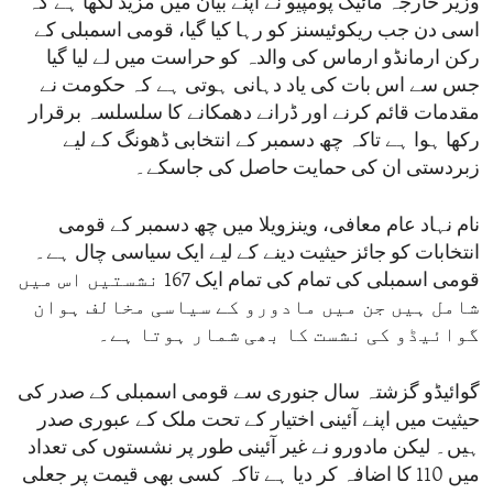
وزیر خارجہ مائیک پومپیو نے اپنے بیان میں مزید لکھا ہے کہ
اسی دن جب ریکوئیسنز کو رہا کیا گیا، قومی اسمبلی کے
رکن ارمانڈو ارماس کی والدہ کو حراست میں لے لیا گیا
جس سے اس بات کی یاد دہانی ہوتی ہے کہ حکومت نے
مقدمات قائم کرنے اور ڈرانے دھمکانے کا سلسلسہ برقرار
رکھا ہوا ہے تاکہ چھ دسمبر کے انتخابی ڈھونگ کے لیے
زبردستی ان کی حمایت حاصل کی جاسکے۔
نام نہاد عام معافی، وینزویلا میں چھ دسمبر کے قومی
انتخابات کو جائز حیثیت دینے کے لیے ایک سیاسی چال ہے۔
قومی اسمبلی کی تمام کی تمام ایک 167 نشستیں اس میں
شامل ہیں جن میں مادورو کے سیاسی مخالف ہوان
گوائیڈو کی نشست کا بھی شمار ہوتا ہے۔
گوائیڈو گزشتہ سال جنوری سے قومی اسمبلی کے صدر کی
حیثیت میں اپنے آئینی اختیار کے تحت ملک کے عبوری صدر
ہیں۔ لیکن مادورو نے غیر آئینی طور پر نشستوں کی تعداد
میں 110 کا اضافہ کر دیا ہے تاکہ کسی بھی قیمت پر جعلی