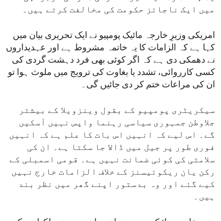
میں ایک ناجائز حکومت کی مخالفت کرتے ہیں۔
امریکی وزیرِ خارجہ مائیک پومپیو نے ایک تحریری بیان میں
کہا ہے کہ الزامات کا یہ خاتمہ مشروط ہے اور عہدیداروں
نے دھمکی دی ہے کہ اگر کوئی بھی فرد دہشت گردی کی
کسی کارروائی، تشدد یا بغاوت کی ترویج میں ملوث ہوا تو
ان کی مراعات ختم کر دی جائیں گی۔
سیکریٹری پومپیو کے بقول وینزویلا کے بیشتر
جلاوطن جمہوری سیاسی رہنما واپس نہیں آسکیں
گے۔ اس لیے کہ انہیں اس بات کا علم ہے کہ انہیں
فوری طور پر جیل میں ڈالا جا سکتا ہے۔ ان کی
سلامتی کی کوئی ضمانت نہیں ہے۔ قومی اسمبلی کے
رکن یان ریکوئیسنز کے خلاف الزامات خارج نہیں
کیے گئے اور وہ بدستور اپنے گھر میں نظر بند
ہیں۔