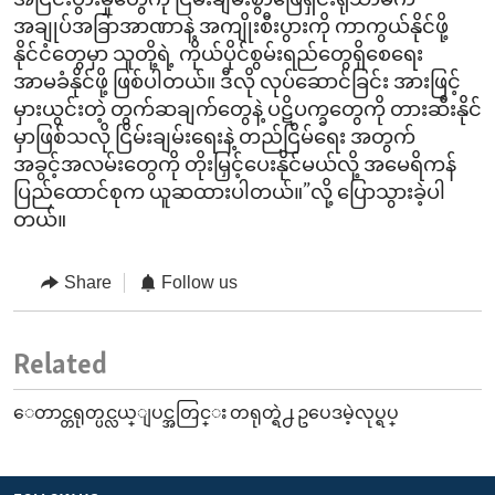
အငြင်းပွားမှုတွေကို ငြိမ်းချမ်းစွာဖြေရှင်းရုံသာမက
အချုပ်အခြာအာဏာနဲ့ အကျိုးစီးပွားကို ကာကွယ်နိုင်ဖို့
နိုင်ငံတွေမှာ သူတို့ရဲ့ ကိုယ်ပိုင်စွမ်းရည်တွေရှိစေရေး
အာမခံနိုင်ဖို့ ဖြစ်ပါတယ်။ ဒီလို လုပ်ဆောင်ခြင်း အားဖြင့်
မှားယွင်းတဲ့ တွက်ဆချက်တွေနဲ့ ပဋိပက္ခတွေကို တားဆီးနိုင်
မှာဖြစ်သလို ငြိမ်းချမ်းရေးနဲ့ တည်ငြိမ်ရေး အတွက်
အခွင့်အလမ်းတွေကို တိုးမြှင့်ပေးနိုင်မယ်လို့ အမေရိကန်
ပြည်ထောင်စုက ယူဆထားပါတယ်။”လို့ ပြောသွားခဲ့ပါ
တယ်။
Share
Follow us
Related
ေတာင္တရုတ္ပင္လယ္ျပင္အတြင္း တရုတ္ရဲ႕ ဥပေဒမဲ့လုပ္ရပ္