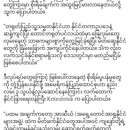
တွေကြားမှာ စိုးရိမ်ချက်က အထူးမြင့်မားလာနေတယ်လို့
သူက ပြောပါတယ်။
“တရုတ်ပြည်သူ့သမ္မတနိုင်ငံဟာ နိုင်ငံတကာဥပဒေနဲ့
ဆန့်ကျင်ပြီး တောင်တရုတ်ပင်လယ်ထဲမှာ ခြေလှမ်းတွေ
လှမ်းနေတဲ့ သာဓကများစွာကိုတွေ့မြင်ခဲ့ရပြီး မိတ်ဆွေနိုင်ငံ
တွေကို ခြိမ်းခြောက် အကျပ်ကိုင်နေပါတယ်။ ဒါက လုံးဝ
လက်သင့်ခံနိုင်စရာမရှိသလို ဒေသတွင်းမှာ မတည်မငြိမ်
ဖြစ်စေပါတယ်။”
ဒီလုပ်ရပ်တွေကြောင့် ဖြစ်ပေါ်လာနေတဲ့ စိုးရိမ်ပူပန်မှုတွေ
ကို တုံ့ပြန်ပေးနိုင်ဖို့ အမေရိကန်ပြည်ထောင်စုဟာ နည်း
လမ်း ၃ သွယ်နဲ့လုပ်ဆောင်နေကြောင်း လက်ထောက်
နိုင်ငံခြားရေးဝန်ကြီး Kritenbrink က ပြောပါတယ်။
“ပထမ အချက်ကတော့ အာဆီယံ (အရှေ့တောင်အာရှနိုင်ငံ
များအဖွဲ့) ထဲက မိတ်ဖက်နိုင်ငံတွေအပါအဝင် ကျနော်တို့ရဲ့
သံခင်းတမန်ခင်းနည်းလမ်း ဆောင်ရွက်ချက်တွေကို