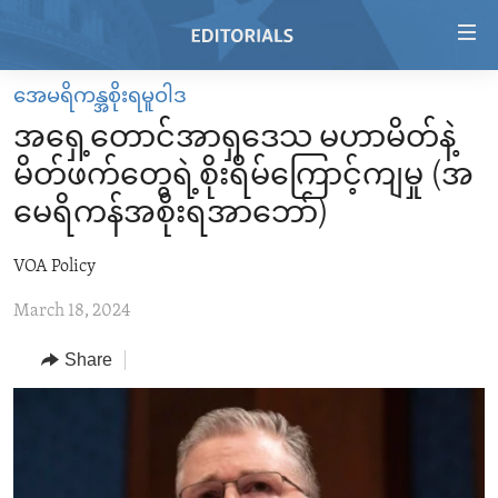
Accessibility
links
Skip
အေမရိကန္အစိုးရမူဝါဒ
to
HOME
အရှေ့တောင်အာရှဒေသ မဟာမိတ်နဲ့
main
VIDEO
content
မိတ်ဖက်တွေရဲ့စိုးရိမ်ကြောင့်ကျမှု (အ
RADIO
Skip
မေရိကန်အစိုးရအာဘော်)
to
REGIONS
main
VOA Policy
TOPICS
AFRICA
Navigation
Skip
March 18, 2024
ARCHIVE
AMERICAS
HUMAN RIGHTS
to
ABOUT US
Share
ASIA
SECURITY AND DEFENSE
Search
EUROPE
AID AND DEVELOPMENT
FOLLOW US
MIDDLE EAST
DEMOCRACY AND GOVERNANCE
ECONOMY AND TRADE