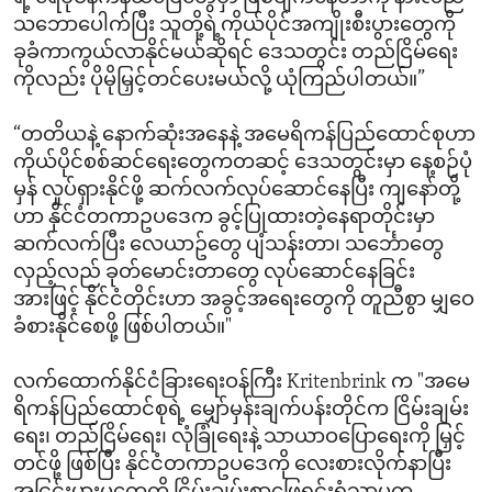
သဘောပေါက်ပြီး သူတို့ရဲ့ကိုယ်ပိုင်အကျိုးစီးပွားတွေကို
ခုခံကာကွယ်လာနိုင်မယ်ဆိုရင် ဒေသတွင်း တည်ငြိမ်ရေး
ကိုလည်း ပိုမိုမြှင့်တင်ပေးမယ်လို့ ယုံကြည်ပါတယ်။”
“တတိယနဲ့ နောက်ဆုံးအနေနဲ့ အမေရိကန်ပြည်ထောင်စုဟာ
ကိုယ်ပိုင်စစ်ဆင်ရေးတွေကတဆင့် ဒေသတွင်းမှာ နေ့စဉ်ပုံ
မှန် လှုပ်ရှားနိုင်ဖို့ ဆက်လက်လုပ်ဆောင်နေပြီး ကျနော်တို့
ဟာ နိုင်ငံတကာဥပဒေက ခွင့်ပြုထားတဲ့နေရာတိုင်းမှာ
ဆက်လက်ပြီး လေယာဥ်တွေ ပျံသန်းတာ၊ သင်္ဘောတွေ
လှည့်လည် ခုတ်မောင်းတာတွေ လုပ်ဆောင်နေခြင်း
အားဖြင့် နိုင်ငံတိုင်းဟာ အခွင့်အရေးတွေကို တူညီစွာ မျှဝေ
ခံစားနိုင်စေဖို့ ဖြစ်ပါတယ်။"
လက်ထောက်နိုင်ငံခြားရေးဝန်ကြီး Kritenbrink က "အမေ
ရိကန်ပြည်ထောင်စုရဲ့ မျှော်မှန်းချက်ပန်းတိုင်က ငြိမ်းချမ်း
ရေး၊ တည်ငြိမ်ရေး၊ လုံခြုံရေးနဲ့ သာယာဝပြောရေးကို မြှင့်
တင်ဖို့ ဖြစ်ပြီး နိုင်ငံတကာဥပဒေကို လေးစားလိုက်နာပြီး