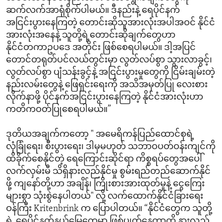
ဆက်လက်အာရုံစိုက်ပါမယ်။ ဒီနည်းနဲ့ ရေပိုင်နက်
အငြင်းပွားနေကြတဲ့ တောင်းဆိုသူအားလုံးအပါအဝင် နိုင်ငံ
အားလုံးအနေနဲ့ သူတို့ရဲ့တောင်းဆိုချက်တွေဟာ
နိုင်ငံတကာဥပဒေ အတိုင်း ဖြစ်စေရပါမယ်။ ဒါ့အပြင်
တောင်တရုတ်ပင်လယ်တွင်းမှာ လွတ်လပ်စွာ သွားလာခွင့်၊
လွတ်လပ်စွာ ပျံသန်းခွင့်နဲ့ အငြင်းပွားမှုတွေကို ငြိမ်းချမ်းတဲ့
နည်းလမ်းတွေနဲ့ ဖြေရှင်းရေးကို အသိအမှတ်ပြု လေးစား
လိုက်နာဖို့ ပိုင်နက်အငြင်းပွားနေကြတဲ့ နိုင်ငံအားလုံးဟာ
ကတိကဝတ်ပြုစေရပါမယ်။”
ဒုတိယအချက်ကတော့ " အမေရိကန်ပြည်ထောင်စုရဲ့
လုံခြုံရေး၊ စီးပွားရေး၊ ဒါမှမဟုတ် သဘာဝပတ်ဝန်းကျင်ကို
ထိခိုက်စေနိုင်တဲ့ ရေကြောင်းဆိုင်ရာ ကိစ္စရပ်တွေအပေါ်
လက်လှမ်းမီ သိရှိနားလည်နိုင်မှု စွမ်းရည်တည်ဆောက်နိုင်
ဖို့ ကျနော်တို့ဟာ အချိန်၊ ကြိုးစားအားထုတ်မှုနဲ့ ငွေကြေး
များစွာ သုံးစွဲနေပါတယ်" လို့ လက်ထောက်နိုင်ငံခြားရေး
ဝန်ကြီး Kritenbrink က ပြောပါတယ်။ “နိုင်ငံတွေက သူတို့
ရဲ့ ရေပိုင်နက်နယ်မြေတွေမှာ ဖြစ်ပျက်နေတာကို နားလည်