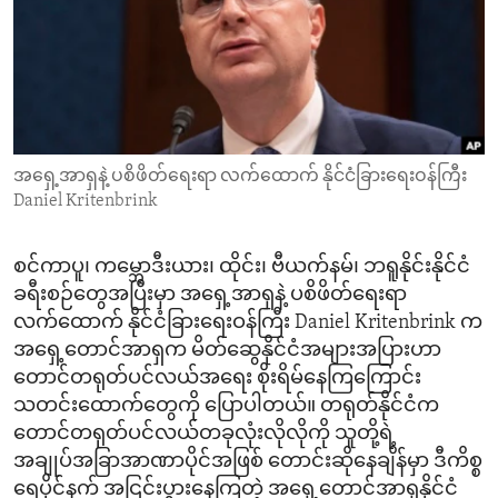
ENVIRONMENT AND HEALTH
IDEALS AND INSTITUTIONS
အရှေ့အာရှနဲ့ ပစိဖိတ်ရေးရာ လက်ထောက် နိုင်ငံခြားရေးဝန်ကြီး
Daniel Kritenbrink
စင်ကာပူ၊ ကမ္ဘောဒီးယား၊ ထိုင်း၊ ဗီယက်နမ်၊ ဘရူနိုင်းနိုင်ငံ
ခရီးစဉ်တွေအပြီးမှာ အရှေ့အာရှနဲ့ ပစိဖိတ်ရေးရာ
လက်ထောက် နိုင်ငံခြားရေးဝန်ကြီး Daniel Kritenbrink က
အရှေ့တောင်အာရှက မိတ်ဆွေနိုင်ငံအများအပြားဟာ
တောင်တရုတ်ပင်လယ်အရေး စိုးရိမ်နေကြကြောင်း
သတင်းထောက်တွေကို ပြောပါတယ်။ တရုတ်နိုင်ငံက
တောင်တရုတ်ပင်လယ်တခုလုံးလိုလိုကို သူတို့ရဲ့
အချုပ်အခြာအာဏာပိုင်အဖြစ် တောင်းဆိုနေချိန်မှာ ဒီကိစ္စ
ရေပိုင်နက် အငြင်းပွားနေကြတဲ့ အရှေ့တောင်အာရှနိုင်ငံ