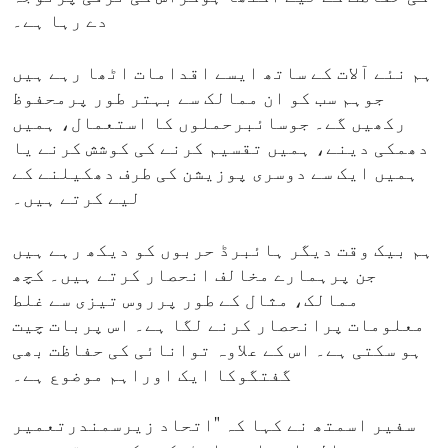
دے رہا ہے۔
ہم نئے آلات کے ساتھ ایسے اقدامات اٹھا رہے ہیں
جوہم سب کو ان ممالک سے بہتر طور پرمحفوظ
رکھیں گے۔ جوسائبرحملوں کا استعمال، ہمیں
دھمکی دینے، ہمیں تقسیم کرنے کی کوشش کرنے یا
ہمیں ایک سے دوسری پوزیشن کی طرف دھکیلنے کے
لیے کرتے ہیں۔
ہم بیک وقت دیگر ہائبرڈ حربوں کو دیکھ رہے ہیں
جن پرہمارے مخالف انحصار کرتے ہیں۔ کچھ
ممالک، مثال کے طور پرروس تیزی سے غلط
معلومات پرانحصار کرنے لگا ہے۔ اس پربات چیت
ہو سکتی ہے۔ اس کے علاوہ توانائی کی حفاظت بھی
گفتگوکا ایک اوراہم موضوع ہے۔
سفیر اسمتھ نے کہا کہ "اتحاد زیرسمندرتعمیر