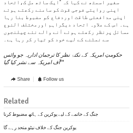
سفیر اسمتھ نے کہا کہ "ایک ساتھ مل ک،اتحاد
اپنی روایتی فوجی قوت کو سامنے رکھتے ہوئے
اپنی مدافعتی طاقت اوردفاع کو مضبوط بنا رہا
ہے۔ اس کے علاوہ اتحاد دیگراہم اورمختلف النوع
مسائل پرنظر رکھتے ہوئے آنے والے نئے چیلنجوں
سے نمٹنے کے لیے خود کو تیار کر رہا ہے۔
حکومتِ امریکہ کے نکتۂ نظر کا ترجمان اداریہ جو وائس
**
آف امریکہ سے نشر کیا گیا
Share
Follow us
Related
جنگ کے خاتمے کے لیے یوکرین کے ہاتھ مضبوط کرنا
یوکرین جنگ کے خلاف نیٹو متحد رہے گا