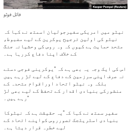
ENVIRONMENT AND HEALTH
فائل فوٹو
IDEALS AND INSTITUTIONS
نیٹو میں امریکی سفیرجولیان اسمتھ نے کہا کہ
نیٹو کی اولین ترجیح یوکرین کے لیے مضبوط،
متحد حمایت ہے کیوں کہ وہ روس کی وحشیانہ جنگ
کے خلاف اپنا دفاع کررہا ہے۔
اس کی ایک وجہ یہ بھی ہے کہ "یوکرینی فوجی دستے
نہ صرف اپنی سرزمین کے دفاع کے لیے لڑ رہے ہیں
بلکہ وہ نیٹو اتحاد اوراقوام متحدہ کے
منشورکی بنیادی اقدار کے تحفظ کے لیے بھی لڑ
رہے ہیں۔"
سفیر سمتھ نے کہا کہ"یہ حقیقت ہے کہ نیٹوکا
بنیادی اسٹریٹجک تصورروس کواپنے اتحاد کے
لیے خطرہ قرار دیتا ہے۔