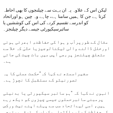
لیکن اس کے علاوہ یہ ان بہت سے چیلنجوں کا بھی احاطہ
کرتا ہے جن کا ہمیں سامنا ہے، چاہے وہ چین ہو اوراتحاد
کو اندرسے تقسیم کرنے کی اس کی کوششیں یا
سائبرسیکیورٹی جیسے دیگر چیلنجز۔
مثال کے طورپرآب و ہوا کی حفاظت، ابھرتی ہوئی
اورخلل ڈالنے والی ٹیکنالوجیزیا حتّیٰ کہ خلا سے
متعلق چیلنجز پربھی آپس میں بات چیت کی جاتی
ہے۔
سفیراسمتھ نے کہا کہ"حکمت عملی کا یہ
تصورنیٹو کے مستقبل کا نچوڑ ہے۔
انہوں نے کہا کہ "ہم سائبر سیکیورٹی یا بدنیتی
پرمبنی سائبرحملوں جیسی چیزوں کو دیکھ رہے
ہیں، اسی لیےاتحاد سب سے پہلے اپنے نیٹ ورکس
کی حفاظت کے لیے اکٹھا ہوکراس کی ترقی پرتوجہ