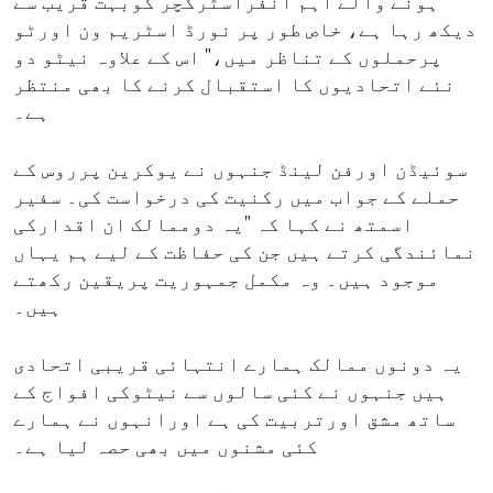
ہونے والے اہم انفراسٹرکچر کوبہت قریب سے
دیکھ رہا ہے، خاص طور پر نورڈ اسٹریم ون اورٹو
پرحملوں کے تناظر میں،" اس کے علاوہ نیٹو دو
نئے اتحادیوں کا استقبال کرنے کا بھی منتظر
ہے۔
سوئیڈن اورفن لینڈ جنہوں نے یوکرین پرروس کے
حملے کے جواب میں رکنیت کی درخواست کی۔ سفیر
اسمتھ نے کہا کہ "یہ دوممالک ان اقدارکی
نمائندگی کرتے ہیں جن کی حفاظت کے لیے ہم یہاں
موجود ہیں۔ وہ مکمل جمہوریت پریقین رکھتے
ہیں۔
یہ دونوں ممالک ہمارے انتہائی قریبی اتحادی
ہیں جنہوں نے کئی سالوں سے نیٹوکی افواج کے
ساتھ مشق اورتربیت کی ہے اورانہوں نے ہمارے
کئی مشنوں میں بھی حصہ لیا ہے۔