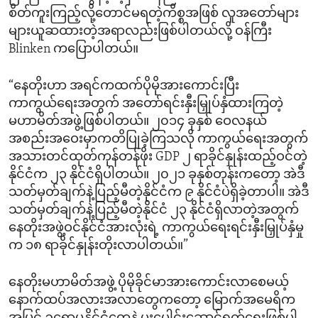
စိတ်ကူးကြည့်လို့တောင်မရတဲ့ကိစ္စအဖြစ် လူအတော်များ
များယူဆထားတဲ့အရာလည်းဖြစ်ပါတယ်လို့ ဝန်ကြီး
Blinken ကပြောပါတယ်။
“နေတိုးဟာ အရင်ကထက်ပိုမိုအားကောင်းပြီး
ကာကွယ်ရေးအတွက် အတော်ရင်းနှီးမြှုပ်နှံထားကြတဲ့
မဟာမိတ်အဖွဲ့ဖြစ်ပါတယ်။ ၂၀၁၄ ခုနှစ် ဝေလနယ်
အစည်းအဝေးမှာကတိပြုခဲ့ကြသလို ကာကွယ်ရေးအတွက်
အသားတင်ထုတ်ကုန်တန်ဖိုး GDP ၂ ရာခိုင်နှုန်းထည့်ဝင်တဲ့
နိုင်ငံက ၂၃ နိုင်ငံရှိပါတယ်။ ၂၀၂၁ ခုနှစ်တုန်းကတော့ အဲဒီ
သတ်မှတ်ချက်နဲ့ပြည့်မီတဲ့နိုင်ငံက ၉ နိုင်ငံပဲရှိခဲ့တာပါ။ အဲဒီ
သတ်မှတ်ချက်နဲ့ပြည့်မီတဲ့နိုင်ငံ ၂၃ နိုင်ငံရှိလာတဲ့အတွက်
နေတိုးအဖွဲ့ဝင်နိုင်ငံအားလုံးရဲ့ ကာကွယ်ရေးရင်းနှီးမြှုပ်နှံမှု
က ၁၈ ရာခိုင်နှုန်းတိုးလာပါတယ်။”
နေတိုးမဟာမိတ်အဖွဲ့ ပိုမိုခိုင်မာအားကောင်းလာစေမယ့်
နောက်ထပ်အလားအလာတွေကတော့ မြောက်အမေရိက