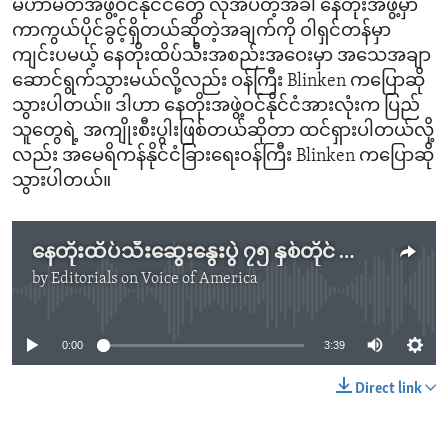
မဟာမိတ်အဖွဲ့ဝင်နိုင်ငံတွေ လိုအပ်တဲ့အခါ နေတိုးအဖွဲ့မှာ
ကာကွယ်ပိုင်ခွင့်ရှိတယ်ဆိုတဲ့အချက်ကို ဝါရှင်တန်မှာ
ကျင်းပမယ့် နေတိုးထိပ်သီးအစည်းအဝေးမှာ အသေအချာ
ဆောင်ရွက်သွားမယ်လို့လည်း ဝန်ကြီး Blinken ကပြောဆို
သွားပါတယ်။ ဒါဟာ နေတိုးအဖွဲ့ဝင်နိုင်ငံအားလုံးက ပြည်
သူတွေရဲ့ အကျိုးစီးပွါးဖြစ်တယ်ဆိုတာ ထင်ရှားပါတယ်လို့
လည်း အမေရိကန်နိုင်ငံခြားရေးဝန်ကြီး Blinken ကပြောဆို
သွားပါတယ်။
နေတိုးထိပ်သီးဆွေးနွေးပွဲ ၇၅ နှစ်တိုင် အောင်မြင်မှုထင်ဟပ် (အမေရိကန်အစိုးရအာဘော်)
by
Editorials on Voice of America
No media source currently available
0:00
3:39
Direct link