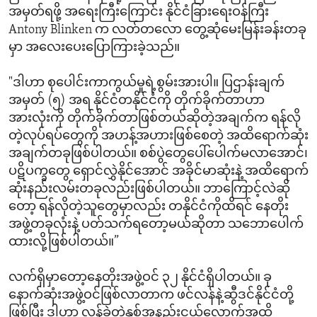
အမှတ်ရဖို့ အရေးကြီးကြောင်း နိုင်ငံခြားရေးဝန်ကြီး
Antony Blinken က လတ်တလော တွေ့ဆုံမေးမြန်းခန်းတခု
မှာ အလေးပေးပြောကြားခဲ့သည်။
"ဒါဟာ စုပေါင်းကာကွယ်မှုရဲ့စွမ်းအားပါ။ ပြဌာန်းချက်
အမှတ် (၅) အရ နိုင်ငံတနိုင်ငံကို တိုက်ခိုက်တာဟာ
အားလုံးကို တိုက်ခိုက်တာဖြစ်တယ်ဆိုတဲ့အချက်က ရန်လို
တဲ့လုပ်ရပ်တွေကို အဟန့်အဟားဖြစ်စေတဲ့ အထိရောက်ဆုံး
အချက်တခုဖြစ်ပါတယ်။ စစ်ပွဲတွေပေါ်ပေါက်မလာအောင်၊
ပဋိပက္ခတွေ ရှောင်လွှဲနိုင်အောင် အခိုင်မာဆုံးနဲ့ အထိရောက်
ဆုံးနည်းလမ်းတခုလည်းဖြစ်ပါတယ်။ ဘာကြောင့်လဲဆို
တော့ ရန်လိုတဲ့သူတွေမှာလည်း တနိုင်ငံကိုထိရင် နေတိုး
အဖွဲ့တခုလုံးနဲ့ ပတ်သက်ရတော့မယ်ဆိုတာ သဘောပေါက်
ထားလို့ဖြစ်ပါတယ်။”
လက်ရှိမှာတော့နေတိုးအဖွဲ့ဝင် ၃၂ နိုင်ငံရှိပါတယ်။ ခု
နောက်ဆုံးအဖွဲ့ဝင်ဖြစ်လာတာက ဖင်လန်နဲ့ဆွီဒင်နိုင်ငံတို့
ဖြစ်ပြီး ဒါဟာ လွန်ခဲ့တဲ့နှစ်အနည်းငယ်လောက်အထိ