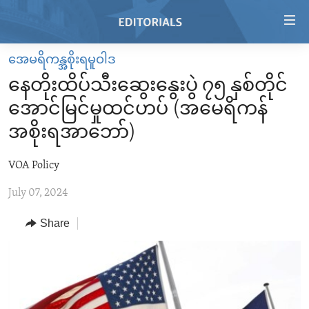
Accessibility
links
Skip
အေမရိကန္အစိုးရမူဝါဒ
to
HOME
နေတိုးထိပ်သီးဆွေးနွေးပွဲ ၇၅ နှစ်တိုင်
main
VIDEO
content
အောင်မြင်မှုထင်ဟပ် (အမေရိကန်
RADIO
Skip
အစိုးရအာဘော်)
to
REGIONS
main
VOA Policy
TOPICS
AFRICA
Navigation
Skip
July 07, 2024
ARCHIVE
AMERICAS
HUMAN RIGHTS
to
ABOUT US
Share
ASIA
SECURITY AND DEFENSE
Search
EUROPE
AID AND DEVELOPMENT
FOLLOW US
MIDDLE EAST
DEMOCRACY AND GOVERNANCE
ECONOMY AND TRADE