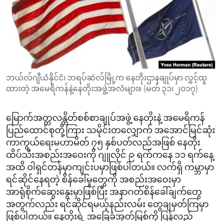
ENVIRONMENT AND HEALTH
IDEALS AND INSTITUTIONS
ဘယ်လ်ဂျီယံနိုင်ငံ၊ ဘရပ်ဆဲလ်မြို့က နေတိုးဌာနချုပ်မှာ လွှင့်ထူ
ထားတဲ့ အမေရိကန်နဲ့နေတိုးအဖွဲ့အလံများ။ (မတ် ၃၁၊ ၂၀၁၇)
မြောက်အတ္တလန္တိတ်စစ်စာချုပ်အဖွဲ့ နေတိုးနဲ့ အမေရိကန်
ပြည်ထောင်စုတို့ကြား သမိုင်းတလျှောက် အအောင်မြင်ဆုံး
ကာကွယ်ရေးမဟာမိတ် ၇၅ နှစ်ပတ်လည်အဖြစ် နေတိုး
ထိပ်သီးအစည်းအဝေးကို ဂျူလိုင် ၉ ရက်ကနေ ၁၁ ရက်နေ့
အထိ ဝါရှင်တန်မှာကျင်းပမှာဖြစ်ပါတယ်။ လက်ရှိ ကမ္ဘာမှာ
ရင်ဆိုင်နေရတဲ့ စိန်ခေါ်မှုတွေကို အစည်းအဝေးမှာ
အာရုံစိုက်ဆွေးနွေးမှာဖြစ်ပြီး အနာဂတ်စိန်ခေါ်ချက်တွေ
အတွက်လည်း ရင်ဆိုင်ရမယ့်နည်းလမ်း တွေချမှတ်ကြမှာ
ဖြစ်ပါတယ်။ နေတိုးရဲ့ အခြေခံအုတ်မြစ်ကို ပြန်လည်