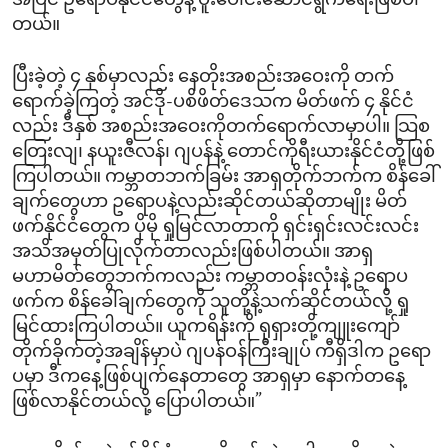
အပြင် ဥရောပနိုင်ငံတွေနဲ့ ပူးပေါင်းဆောင်ရွက်ရေးဖြစ်ပါ
တယ်။
ပြီးခဲ့တဲ့ ၄ နှစ်မှာလည်း နေတိုးအစည်းအဝေးကို တက်
ရောက်ခဲ့ကြတဲ့ အင်ဒို-ပစိဖိတ်ဒေသက မိတ်ဖက် ၄ နိုင်ငံ
လည်း ဒီနှစ် အစည်းအဝေးကိုတက်ရောက်လာမှာပါ။ သြစ
တြေးလျ၊ နယူးဇီလန်၊ ဂျပန်နဲ့ တောင်ကိုရီးယားနိုင်ငံတို့ဖြစ်
ကြပါတယ်။ ကမ္ဘာတဘက်ခြမ်း အာရှတိုက်ဘက်က စိန်ခေါ်
ချက်တွေဟာ ဥရောပနဲ့လည်းဆိုင်တယ်ဆိုတာမျိုး မိတ်
ဖက်နိုင်ငံတွေက ပိုမို ရှုမြင်လာတာကို ရှင်းရှင်းလင်းလင်း
အသိအမှတ်ပြုလိုက်တာလည်းဖြစ်ပါတယ်။ အာရှ
မဟာမိတ်တွေဘက်ကလည်း ကမ္ဘာတဝန်းလုံးနဲ့ ဥရောပ
ဖက်က စိန်ခေါ်ချက်တွေကို သူတို့နဲ့သက်ဆိုင်တယ်လို့ ရှု
မြင်ထားကြပါတယ်။ ယူကရိန်းကို ရုရှားတို့ကျူးကျော်
တိုက်ခိုက်တဲ့အချိန်မှာပဲ ဂျပန်ဝန်ကြီးချုပ် ကီရှိဒါက ဥရော
ပမှာ ဒီကနေ့ဖြစ်ပျက်နေတာတွေ အာရှမှာ နောက်တနေ့
ဖြစ်လာနိုင်တယ်လို့ ပြောပါတယ်။”