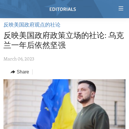
Accessibility
links
Skip
反映美国政府观点的社论
to
HOME
反映美国政府政策立场的社论: 乌克
main
VIDEO
content
兰一年后依然坚强
RADIO
Skip
to
March 06, 2023
REGIONS
main
Share
TOPICS
AFRICA
Navigation
Skip
ARCHIVE
AMERICAS
HUMAN RIGHTS
to
ABOUT US
ASIA
SECURITY AND DEFENSE
Search
EUROPE
AID AND DEVELOPMENT
FOLLOW US
MIDDLE EAST
DEMOCRACY AND GOVERNANCE
ECONOMY AND TRADE