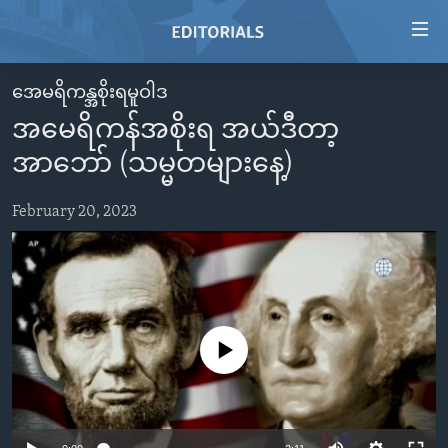
Accessibility
links
Skip
အေမရိကန္အစိုးရမူဝါဒ
to
HOME
အမေရိကန်အစိုးရ အယ်ဒီတာ့
main
VIDEO
content
အာဘော် (သမ္မတများနေ့)
RADIO
Skip
to
February 20, 2023
REGIONS
main
TOPICS
AFRICA
Navigation
Skip
ARCHIVE
AMERICAS
HUMAN RIGHTS
to
ABOUT US
ASIA
SECURITY AND DEFENSE
Search
No media source currently available
EUROPE
AID AND DEVELOPMENT
FOLLOW US
MIDDLE EAST
DEMOCRACY AND GOVERNANCE
ECONOMY AND TRADE