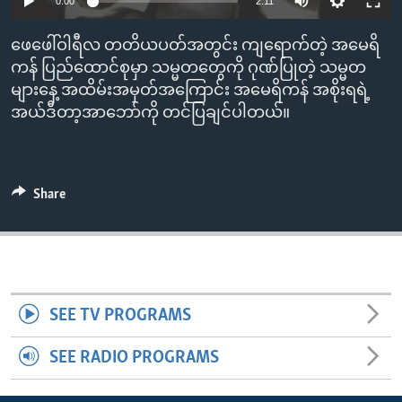
0:00
2:11
ENVIRONMENT AND HEALTH
ဖေဖေါ်ဝါရီလ တတိယပတ်အတွင်း ကျရောက်တဲ့ အမေရိ
IDEALS AND INSTITUTIONS
ကန် ပြည်ထောင်စုမှာ သမ္မတတွေကို ဂုဏ်ပြုတဲ့ သမ္မတ
များနေ့ အထိမ်းအမှတ်အကြောင်း အမေရိကန် အစိုးရရဲ့
အယ်ဒီတာ့အာဘော်ကို တင်ပြချင်ပါတယ်။
Share
SEE TV PROGRAMS
SEE RADIO PROGRAMS