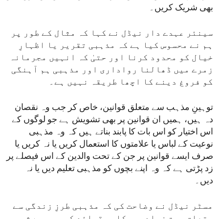
بھی شریک کریں۔
سینئر عہدے دار نیڈل نے کہا کہ مثال کے طور پر
ہم نے محسوس کیا ہے کہ مذہبی تقریر یا اظہارِ
خیال کو محدود کرنا اور حتیٰ کہ انہیں مجرمانہ
زمرے میں ڈھالنا رواداری اور مذہبی ہم آہنگی
کو فروغ دینے کا اچھا طریقہ نہیں ہے۔
توہینِ مذہب سے متعلق قوانین، خاص کر جب وہ نقصان
دہ ہیں، ہمیں ان قوانین پر بھی تشویش ہے جو لوگوں کے
اس اختیار کو اس بات کا پابند بناتے ہیں کہ وہ مذہبی
نوعیت کے لباس یا علامتوں کا استعمال کریں یا نہ کریں یا
صرف ایسے قوانین پر جن کے تحت والدین کے اس فیصلے پر
زد پڑتی ہے کہ وہ اپنے بچوں کو مذہبی تعلیم دیں یا نہ
دیں۔
مسٹر نیڈل نے وضاحت کی کہ مذہبی طرزِ زندگی سے
متعلق بہت زیادہ سرکاری قوائد کی وجہ سے شہری