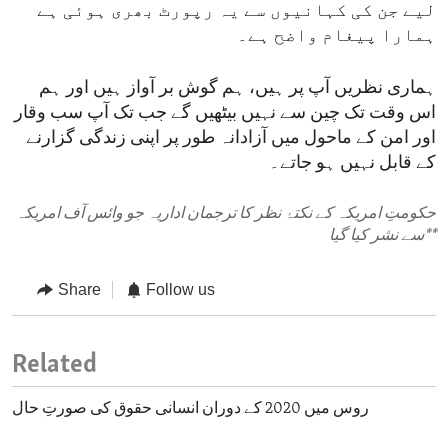
لیے جن کی کہانیوں سے یہ رپورٹ بھری ہوئی ہے
ہمارا پیغام واضح ہے۔
ہماری نظریں آپ پر ہیں، ہم گوش بر آواز ہیں اور ہم
اس وقت تک چین سے نہیں بیٹھیں گے جب تک آپ سب وقار
اور امن کے ماحول میں آزادانہ طور پر اپنی زندگی گزارنے
کے قابل نہیں ہو جاتے۔
حکومتِ امریکہ کے نکتۂ نظر کا ترجمان اداریہ جو وائس آف امریکہ
**
سے نشر کیا گیا
Share
Follow us
Related
روس میں 2020 کے دوران انسانی حقوق کی صورتِ حال