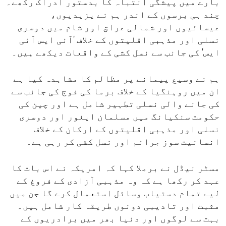
بارے میں پیشگی انتباہ کا بدستور ادراک رکھے۔
چند ہی برسوں کے اندر ہم نے یزیدیوں،
عیسائیوں اور شمالی عراق اور شام میں دوسری
نسلی اور مذہبی اقلیتوں کے خلاف 'آئی ایس آئی
ایس' کی جانب سے نسل کشی کے واقعات دیکھے ہیں۔
ہم نے وسیع پیمانے پر مظالم کا مشاہدہ کیا ہے
ان میں روہنگیا کے خلاف برما کی فوج کی جانب سے
کی جانے والی نسلی تطہیر شامل ہے اور چین کی
حکومت سنکیانگ میں مسلمان ایغور اور دوسری
نسلی اور مذہبی اقلیتوں کے ارکان کے خلاف
انسانیت سوز جرائم اور نسل کشی کر رہی ہے۔
مسٹر نیڈل نے برملا کہا کہ امریکہ نے اس بات کا
عہد کر رکھا ہے کہ وہ مذہبی آزادی کے فروغ کے
لیے تمام دستیاب وسائل استعمال کرے گا جن میں
مثبت اور تادیبی دونوں طریقہ کار شامل ہیں۔
بہت سے لوگوں اور دنیا بھر میں برادریوں کے