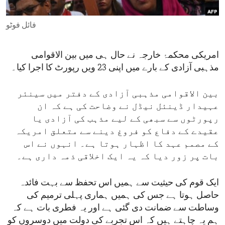
ENVIRONMENT AND HEALTH
فائل فوٹو
IDEALS AND INSTITUTIONS
امریکی محکمۂ خارجہ نے حال ہی میں بین الاقوامی
مذہبی آزادی کے بارے میں اپنی 23 ویں رپورٹ کا اجرا کیا۔
بین الاقوامی مذہبی آزادی کے دفتر میں سینئر
عہیدار ڈینئل نیڈل نے وضاحت کی ہے کہ ان
رپورٹوں سے سبھی کے لیے مذہب کی آزادی یا
عقیدے کے دفاع کو فروغ دینے سے متعلق امریکہ
کے مصمم عہد کا اظہار ہوتا ہے۔ انہوں نے اس
بات پر زور دیا کہ یہ ایک اخلاقی ذمہ داری ہے۔
ایک قوم کی حیثیت سے ہمیں اس تحفظ سے بہت فائدہ
حاصل ہوتا ہے جس کی ہمیں ہماری پہلی ترمیم کی
وساطت سے ضمانت دی گئی ہے اور یہ فطری بات ہے کہ
ہم یہ چاہتے ہیں کہ اس تجربے کی دولت میں دوسروں کو