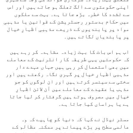
اپنی حکومتوں سے الگ تھلگ ہو جاتے ہیں اور اس
سے تشدد کا خطرہ بڑھ جاتا ہے۔ بہت سے ملکوں
میں حکام بدستور رجسٹریشن کے قوانین یا مذہبی
مواد پر پابندیوں کے ذریعے مذہبی اظہارِ خیال
پر پابندیاں لگاتے ہیں۔
اب ہم اس بات کا بہت زیادہ مشاہدہ کر رہے ہیں
کہ حکومتیں یہی طریقہ کار انٹرنیٹ کے معاملے
میں بھی استعمال کر رہی ہیں جہاں عہدے دار
مذہبی اظہارِ خیال پر گہری نگاہ رکھتے ہیں اور
سختی سے سینسر کرتے ہیں اور ان لوگوں کو جو
مذہب یا عقیدے کے معاملے میں آن لائن اظہارِ
خیال میں مصروف ہوتے ہیں گرفتار کر لیا جاتا
ہے یا ہراساں کیا جاتا ہے۔
مسٹر نیڈل نے کہا کہ دنیا کو چاہیے کہ وہ
عالمی سطح پر بڑے پیمانے پر ممکنہ مظالم کے