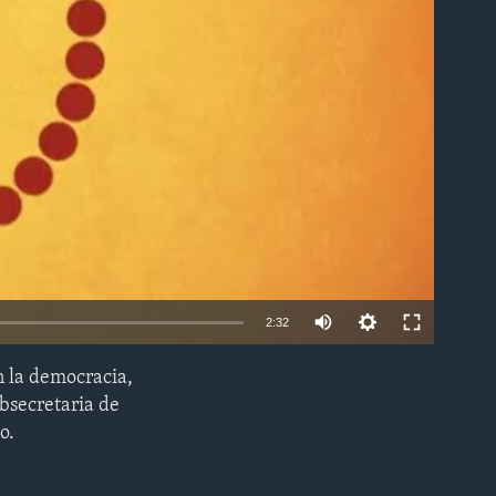
able
2:32
n la democracia,
EMBED
ubsecretaria de
o.