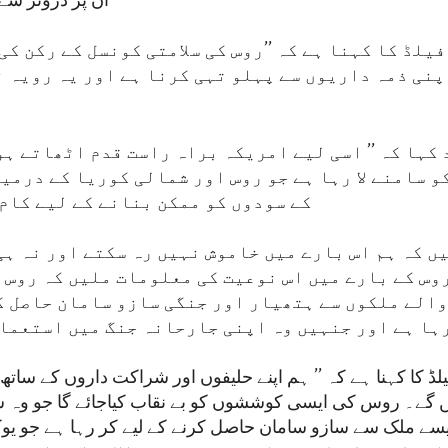
ان پر ڈرونز سے
یلڈ کا کہنا ہے کہ ’’روس کی سلامتی کونسل کے رکن کی
پنی ذمہ داریوں سے پہلو تہی کرنا ہے اور یہ رویہ ن
 کہا کہ ’’ اسی لیے امریکہ براہ راست قدم اٹھاتے ہ
و سامنے لا رہا ہے جو روس اور شمالی کوریا کے درمی
کے سودوں کو ممکن بنانے کے لیے کام 
ں کہ ہم اس بارے میں خاموش نہیں رہ سکتے اور نہ ہی
روس کے بارے میں اس نوعیت کی معلومات ملیں کہ روس 
الے ملکوں سے ہتھیار اور جنگی سازو سامان حاصل ک
ہا ہے اور جنہیں وہ اپنی جارحانہ جنگ میں استعمال
ڈ کا کہنا ہے کہ ’’ ہم اپنے حلیفوں اور شراکت داروں کے ساتھ 
 گے۔ روس کی ایسی کوششوں کو بے نقاب کیاجائے گا جو وہ شم
سے ملک سے سازو سامان حاصل کرنے کے لیے کر رہا ہے جو ی