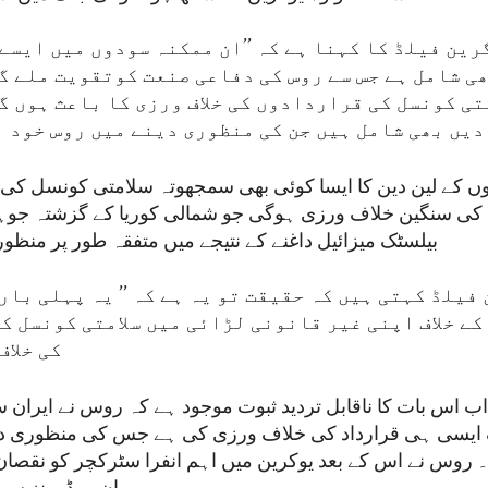
رین فیلڈ کا کہنا ہے کہ ’’ان ممکنہ سودوں میں ایسے
ی شامل ہے جس سے روس کی دفاعی صنعت کوتقویت ملے گی
تی کونسل کی قراردادوں کی خلاف ورزی کا باعث ہوں گ
یں بھی شامل ہیں جن کی منظوری دینے میں روس خود ب
وں کے لین دین کا ایسا کوئی بھی سمجھوتہ سلامتی کونسل کی
 کی سنگین خلاف ورزی ہوگی جو شمالی کوریا کے گزشتہ جوہ
بیلسٹک میزائیل داغنے کے نتیجے میں متفقہ طور پر منظو
فیلڈ کہتی ہیں کہ حقیقت تو یہ ہے کہ ’’ یہ پہلی بار
کے خلاف اپنی غیر قانونی لڑائی میں سلامتی کونسل ک
کی خلاف
 اب اس بات کا ناقابل تردید ثبوت موجود ہے کہ روس نے ایران
ک ایسی ہی قرارداد کی خلاف ورزی کی ہے جس کی منظوری دی
 روس نے اس کے بعد یوکرین میں اہم انفرا سٹرکچر کو نقصان 