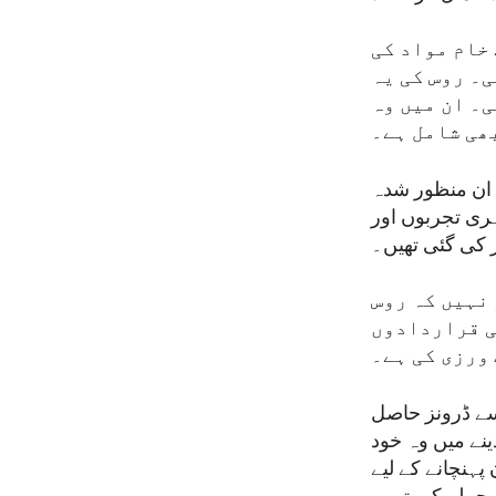
 خام مواد کی
۔ روس کی یہ
ی۔ ان میں وہ
ھی شامل ہے۔
 ان منظور شدہ
ری تجربوں اور
ر کی گئی تھیں۔
 نہیں کہ روس
ی قراردادوں
 ورزی کی ہے۔
 سے ڈرونز حاصل
نے میں وہ خود
پہنچانے کے لیے