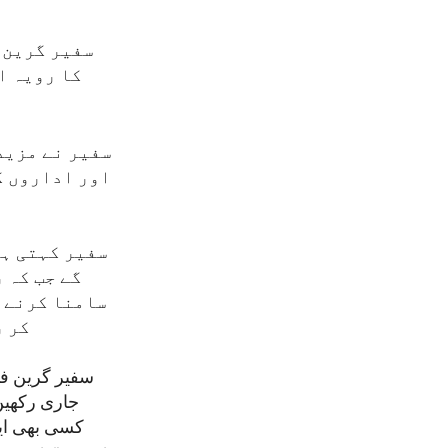
سفیر گرین ف
کا رویہ ا
سفیر نے مزید
اور اداروں ک
سفیر کہتی ہی
گے جب کہ 
سامنا کرنے و
کر ر
سفیر گرین فیل
جاری رکھیں
کسی بھی ای