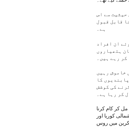
 حملے کیے تھے۔
 حیثیت سے اس
ا قابل قبول
ہے۔
وئے ان افراد
ان ہتھیاروں
کر رہے ہیں۔
 خاموش رہیں
پابندیوں کا
رنے کی کوشش
 کر رہا ہے۔
مل کر کام کرنا
الی کوریا اور
وکرین میں روس