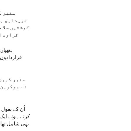
سفیر گ
خریداری بھ
کوششیں سلام
قرارداد
ہتھیار
قراردادوں
سفیر گرین 
نے یوکرین 
اُن کے بقول
کرتے ہوئے ای
بھی شامل تھا۔