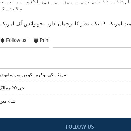
ایت کرنے کے لیے تیار ہیں ۔ یہ بین الاقوامی اور ع
سلامتی ک
Follow us
Print
امریکہ کی یوکرین کو بھر پور ساتھ دی
جی 20 ممالک کا پُرجوش ایجنڈا
شام میں 
FOLLOW US