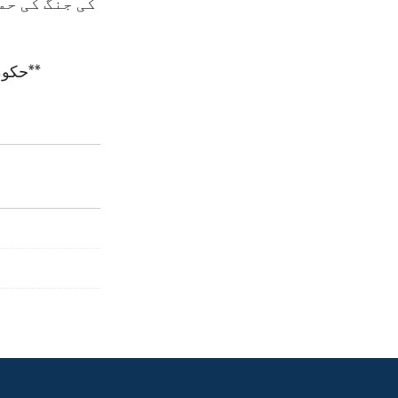
کی جنگ کی حم
حکومتِ امریکہ کے نکتۂ نظر کا ترجمان اداریہ جو وائس آف امریکہ سے نشر کیا گیا**