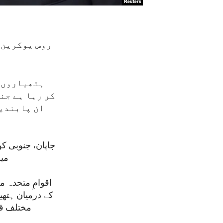
روس یوکرین ک
ہتھیاروں ک
کر رہا ہے جن
ان پابندیو
جاپان، جنوبی کو
می
اقوامِ متحدہ م
کے درمیان ہتھ
مختلف قس