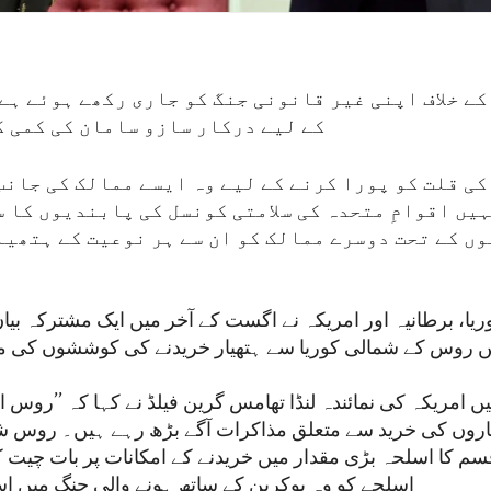
ے خلاف اپنی غیر قانونی جنگ کو جاری رکھے ہوئے ہے
کے لیے درکار سازو سامان کی کمی ک
ی قلت کو پورا کرنے کے لیے وہ ایسے ممالک کی جانب
ہیں اقوامِ متحدہ کی سلامتی کونسل کی پابندیوں کا 
ں کے تحت دوسرے ممالک کو ان سے ہر نوعیت کے ہتھیا
ریا، برطانیہ اور امریکہ نے اگست کے آخر میں ایک مشترکہ بی
ں روس کے شمالی کوریا سے ہتھیار خریدنے کی کوششوں کی 
یں امریکہ کی نمائندہ لنڈا تھامس گرین فیلڈ نے کہا کہ ’’روس ا
یاروں کی خرید سے متعلق مذاکرات آگے بڑھ رہے ہیں۔ روس ش
م کا اسلحہ بڑی مقدار میں خریدنے کے امکانات پر بات چیت 
اسلحے کو وہ یوکرین کے ساتھ ہونے والی جنگ میں اس