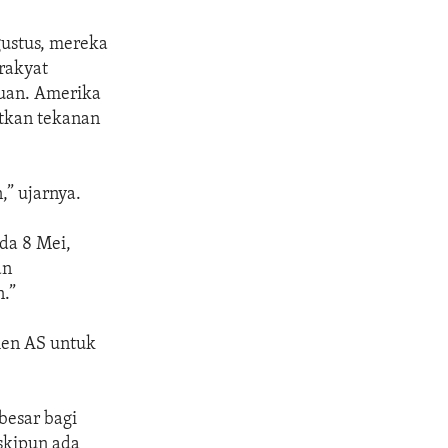
gustus, mereka
rakyat
uan. Amerika
tkan tekanan
” ujarnya.
da 8 Mei,
an
.”
men AS untuk
besar bagi
skipun ada