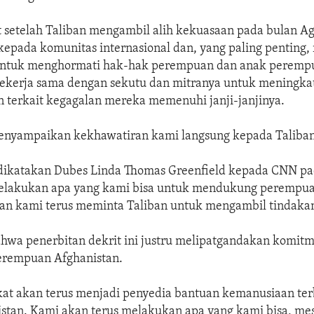
t setelah Taliban mengambil alih kekuasaan pada bulan A
epada komunitas internasional dan, yang paling penting, 
 untuk menghormati hak-hak perempuan dan anak peremp
bekerja sama dengan sekutu dan mitranya untuk meningka
n terkait kegagalan mereka memenuhi janji-janjinya.
enyampaikan kekhawatiran kami langsung kepada Taliban,
ikatakan Dubes Linda Thomas Greenfield kepada CNN pa
elakukan apa yang kami bisa untuk mendukung perempu
dan kami terus meminta Taliban untuk mengambil tindakan
ahwa penerbitan dekrit ini justru melipatgandakan komit
rempuan Afghanistan.
kat akan terus menjadi penyedia bantuan kemanusiaan ter
istan. Kami akan terus melakukan apa yang kami bisa, me