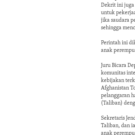
Dekrit ini jug
untuk pekerjaa
jika saudara 
sehingga menc
Perintah ini 
anak perempua
Juru Bicara De
komunitas int
kebijakan ter
Afghanistan T
pelanggaran h
(Taliban) deng
Sekretaris Jen
Taliban, dan 
anak perempua