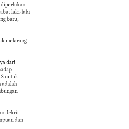
 diperlukan
bat laki-laki
ang baru,
tuk melarang
ya dari
hadap
AS untuk
n adalah
hubungan
an dekrit
empuan dan