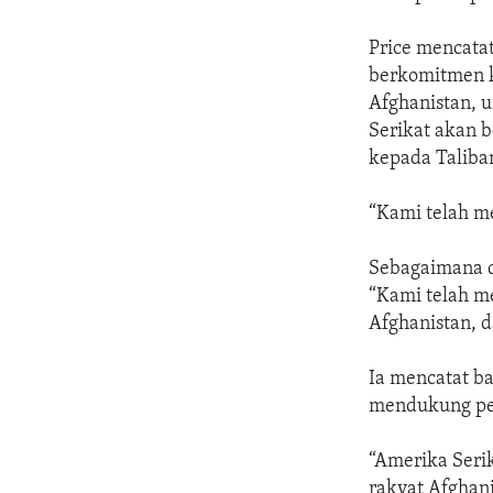
Price mencata
berkomitmen k
Afghanistan,
Serikat akan 
kepada Taliba
“Kami telah m
Sebagaimana d
“Kami telah m
Afghanistan, 
Ia mencatat b
mendukung pe
“Amerika Seri
rakyat Afghan