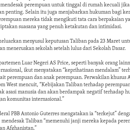
a mendesak perempuan untuk tinggal di rumah kecuali jika
n penting. Selain itu juga menjabarkan hukuman bagi kera
perempuan mereka tidak mengikuti tata cara berpakaian y
iptakan suasana yang penuh ketakutan dan intimidasi.
dikeluarkan menyusul keputusan Taliban pada 23 Maret un
n meneruskan sekolah setelah lulus dari Sekolah Dasar.
partemen Luar Negeri AS Price, seperti banyak orang lainn
ernasional, ikut menyatakan “keprihatinan mendalam” ter
kait perempuan dan anak perempuan. Perwakilan khusus 
om West mencuit, “Kebijakan Taliban terhadap perempua
ak asasi manusia dan akan berdampak negatif terhadap 
an komunitas internasional.”
deral PBB Antonio Guterres mengatakan ia “terkejut” deng
ia mendesak Taliban “memenuhi janji mereka kepada per
n Afghanistan.”