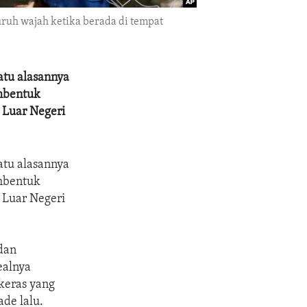
uh wajah ketika berada di tempat
atu alasannya
embentuk
 Luar Negeri
atu alasannya
embentuk
 Luar Negeri
 dan
ealnya
keras yang
de lalu.