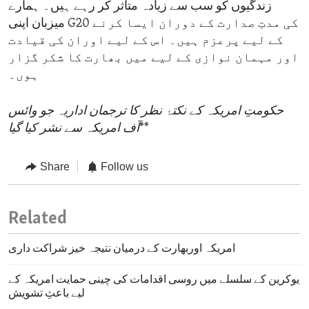
زندگیوں کو سب سے زیادہ متاثر کر رہے ہیں۔ ہمارے
میزبان اپنی G20 کی مدتِ صدارت کے دوران ایسا کرنے
کے لیے پرعزم ہیں۔ اس کے لیے اوران کی قیادت
اور مہمان نوازی کے لیے میں بھارت کا شکر گزار
ہوں۔
حکومتِ امریکہ کے نکتۂ نظر کا ترجمان اداریہ جو وائس
**
آف امریکہ سے نشر کیا گیا
Share
Follow us
Related
امریکہ اوربھارت کے درمیان نتیجہ خیز شراکت داری
یوکرین کے سلسلے میں روسی اقدامات کی چینی حمایت امریکہ کے
لیے باعثِ تشویش