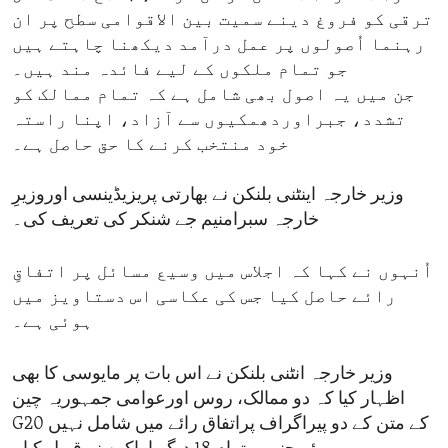
ترقی کو فروغ دینے سمیت بین الاقوامی سطح پر ان
رہنما اُصولوں پر عمل درآمد دیکھنا چاہتے ہیں
جو تمام ملکوں کے لیے فائدہ مند ہیں۔
جن میں یہ اصول بھی شامل ہے کہ تمام ممالک کو
تشدد، جبراوردھمکیوں سے آزاد، اپنا راستہ
خود منتخب کرنے کا حق حاصل ہے۔
وزیر خارجہ اینٹنی بلنکن نے بھارتی پریزیڈینسی اوروزیرِ
خارجہ سبرامنیم جے شنکر کی تعریف کی۔
اُنہوں نے کہا کہ اجلاس میں وسیع مسائل پر اتفاقِ
رائے حاصل کیا جس کی عکاسی اس دستاویز میں
ہوئی ہے۔
وزیر خارجہ انٹنی بلنکن نے اس بات پر مایوسی کا بھی
اظہار کیا کہ دو ممالک، روس اورعوامی جمہوریہ چین
G20 کے متن کے دو پیراگراف پراتفاق رائے میں شامل نہیں