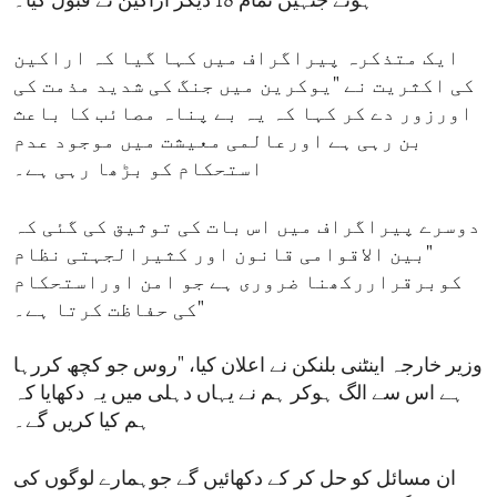
ہوئے جنہیں تمام 18 دیگر اراکین نے قبول کیا۔
ایک متذکرہ پیراگراف میں کہا گیا کہ اراکین
کی اکثریت نے "یوکرین میں جنگ کی شدید مذمت کی
اورزور دے کر کہا کہ یہ بے پناہ مصائب کا باعث
بن رہی ہے اورعالمی معیشت میں موجود عدم
استحکام کو بڑھا رہی ہے۔
دوسرے پیراگراف میں اس بات کی توثیق کی گئی کہ
"بین الاقوامی قانون اور کثیرالجہتی نظام
کوبرقراررکھنا ضروری ہے جو امن اوراستحکام
کی حفاظت کرتا ہے۔"
وزیر خارجہ اینٹنی بلنکن نے اعلان کیا، "روس جو کچھ کررہا
ہے اس سے الگ ہوکر ہم نے یہاں دہلی میں یہ دکھایا کہ
ہم کیا کریں گے۔
ان مسائل کو حل کر کے دکھائیں گے جوہمارے لوگوں کی