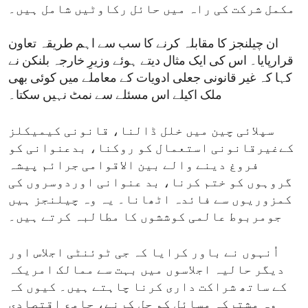
مکمل شرکت کی راہ میں حائل رکاوٹیں شامل ہیں۔
ان چیلنجز کا مقابلہ کرنے کا سب سے اہم طریقہ تعاون
قرارپایا۔ اس کی ایک مثال دیتے ہوئے وزیرِ خارجہ بلنکن نے
کہا کہ غیر قانونی جعلی ادویات کے معاملے میں کوئی بھی
ملک اکیلے اس مسئلے سے نمٹ نہیں سکتا۔
سپلائی چین میں خلل ڈالنا، قانونی کیمیکلز
کےغیرقانونی استعمال کو روکنا، بدعنوانی کو
فروغ دینے والے بین الاقوامی جرائم پیشہ
گروہوں کو ختم کرنا، بد عنوانی اوردوسروں کی
کمزوریوں سے فائدہ اٹھانا۔ یہ وہ چیلنجز ہیں
جومربوط عالمی کوششوں کا مطالبہ کرتے ہیں۔
اُنہوں نے باور کرایا کہ جی ٹوئنٹی اجلاس اور
دیگر حالیہ اجلاسوں میں بہت سے ممالک امریکہ
کے ساتھ شراکت داری کرنا چاہتے ہیں۔ کیوں کہ
وہ مشترکہ مسائل کو حل کرنے، جامع اقتصادی