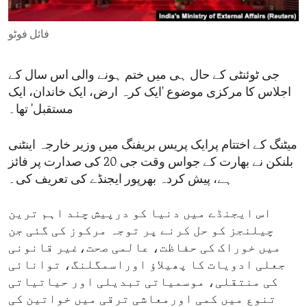
ENVIRONMENT AND HEALTH
فائل فوٹو
IDEALS AND INSTITUTIONS
جی ٹوئنٹی کے حال ہی میں ختم ہونے والی اس سال کے
اجلاس کا مرکزی موضوع 'ایک کرہ ارض، ایک خاندان، ایک
مستقبل' تھا۔
میٹنگ کے اختتام پرایک پریس بریفنگ میں وزیر خارجہ اینٹنی
بلنکن نے بھارت کے جواس وقت جی 20 کی صدارت پر فائز
ہے، پیش کردہ بھرپور ایجنڈے کی تعریف کی۔
اس ایجنڈے میں دنیا کو درپیش چند اہم ترین
چیلنجز کو حل کرنے پر توجہ مرکوز کی گئی جن
میں خوراک کی حفاظت، عالمی صحت،غیر قانونی
جعلی ادویات کا پھیلاؤ اوراسمگلنگ، توانائی
کی منتقلی، موسمیاتی تبدیلی اور حیاتیاتی
تنوع میں کمی اورمعاشی ترقی میں خواتین کی