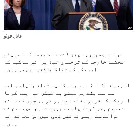
ENVIRONMENT AND HEALTH
IDEALS AND INSTITUTIONS
فائل فوٹو
عوامی جمہوریہ چین کے ساتھ جیسا کہ امریکی
محکمۂ خارجہ کے ترجمان نیڈ پرائس نے کہا کہ
امریکہ کے تعلقات کثیر جہتی ہیں۔
انہوں نے کہا کہ ہر چند کہ یہ تعلق بنیادی طور
سے مسابقت پر مبنی ہے لیکن جب ایسا کرنا
امریکہ کے قومی مفاد میں ہو تو ہم چین کے ساتھ
تعاون بھی کرنا چاہتے ہیں۔ تاہم اس تعلق کے
حوالے سے ایسی باتیں بھی ہیں جو معاندانہ
ہیں۔