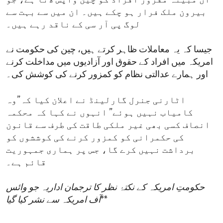
ان مبینہ مفرور افراد کو چین واپس لانا ہے، جو
بیرون ملک فرار ہو چکے ہیں۔ ان میں سے بہت سے
لوگ پی آر سی کے ناقد رہے ہیں۔
جیسا کہ یہ معاملات ظاہر کرتے ہیں، چین کی حکومت نے
امریکہ میں افراد کے حقوق اور آزادیوں میں مداخلت کرنے
اور ہمارے عدالتی نظام کو کمزور کرنے کی کوشش کی۔
اٹارنی جنرل گارلینڈ نے اعلان کیا کہ”وہ
کامیاب نہیں ہوئے” انہوں نے کہا کہ محکمہ
انصاف کسی بھی غیر ملکی طاقت کی طرف سے قانون
کی حکمرانی کو کمزور کرنے کی کوششوں کو
برداشت نہیں کرے گا، جس پر ہماری جمہوریت
قائم ہے۔
حکومتِ امریکہ کے نکتۂ نظر کا ترجمان اداریہ جو وائس
**
آف امریکہ سے نشر کیا گیا