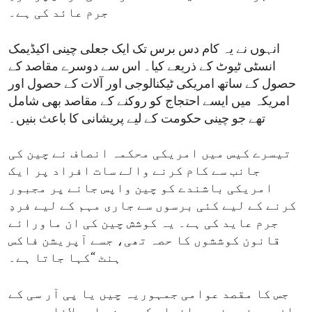
جرم عائد کی ہے۔
انہوں نے یہ کام دس برس تک ایک جعلی چینی اکیڈیمک
انسٹی ٹیوٹ کے ذریعے کیا۔ اس سے دوسرے مقاصد کے
حصول کے ساتھ امریکی ٹیکنالوجی اور آلات کے حصول اور
امریکہ میں ایسے احتجاج کو روکنے کے مقاصد بھی شامل
تھے جو چینی حکومت کے لیے پریشانی کا باعث بنیں۔
تیسرے کیس میں امریکی محکمہ انصاف نے چین کی
جانب سے کام کرنے والے سات افراد پر ایک
امریکی باشندے کو چین واپس جانے پر مجبور
کرنے کے لیے کئی برسوں سے جاری مہم کے لیے فردِ
جرم عاید کی ہے۔ یہ کوشش چین کی ان ماورائے
قانون کوششوں کا حصہ تھی، جسے آپریشن فاکس
ہنٹ “کہا جاتا ہے۔
جس کا مقصد عوامی جمہوریہ چیں یا پی آر سی کے