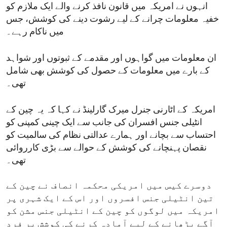
انہوں نے امریکہ میں قانون نافذ کرنے والے ایک ملازم کو
خفیہ معلومات چرانے کے لیے رشوت دینے کی کوشش، جس
میں ناکام رہے۔
ان معلومات میں گواہوں اور مقدمے کے ثبوتوں اور شواہد
کے بارے میں معلومات کے حصول کی کوشش بھی شامل
تھی۔
امریکہ کے اٹارنی جنرل میرک گارلینڈ نے کہا کہ یہ چین کے
انٹیلی جنس افسران کی جانب سے ایک چینی کمپنی کو
احتساب سے بچانے اور ہمارے عدالتی نظام کی سالمیت کو
نقصان پہنچانے کی کوشش کے حوالے سے بڑی کارروائی
تھی۔
دوسرے کیس میں امریکی محکمہ انصاف نے چین کے
تین انٹیلی جنس افسروں اور اس کے ایک شہری پر
امریکہ میں لوگوں کو چین کے انٹیلی جنس مشن کو
آگے بڑھانے کے لیے آمادہ کرنے کی کوشش پر فردِ