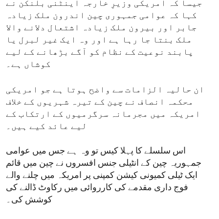
جیسا کہ امریکی وزیرِ خارجہ اینٹنی بلنکن نے
کہا کہ عوامی جمہوری چین اندرون ملک زیادہ
جابر اور بیرون ملک زیادہ اشتعال دلانے والا
ملک بنتا جا رہا ہے اور وہ ایک غیر لبرل یا
پابند نوعیت کے نظام کو آگے بڑھانے کے لیے
کوشاں ہے۔
ان حالیہ الزامات سے واضح ہوتا ہے جو امریکی
محکمہ انصاف نے چین کے تیرہ شہریوں کے خلاف
امریکہ میں مجرمانہ سرگرمیوں کے ارتکاب کے
لیے عائد کیے ہیں۔
اس سلسلے کا پہلا کیس تو وہ ہے جس میں عوامی
جمہوریہ چین کے انٹیلی جنس افسروں نے چین میں قائم
ایک ٹیلی کمیونی کیشن کمپنی پر امریکہ میں چلنے والے
فوج داری مقدمے کی کارروائی میں رکاوٹ ڈالنے کی
کوشش کی۔