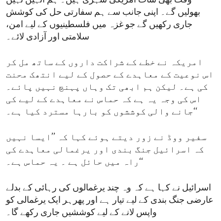
وقت بھی سات امریکی شہری ہیں۔ ہم انہیں نہیں
بھولیں گے۔ اپنی جانب سے ہم سفارتی حل کی کوشش
جاری رکھیں گے جو غزہ میں فلسطینیوں کے لیے امن،
سلامتی اور آزادی لائے۔
امریکہ نے خطے کے شراکت داروں کے ساتھ مل کر
اس نوعیت کے معاہدے کے حصول کے لیے انتھک محنت
کی ہے۔ لیکن ہم ابھی تک وہاں پہنچ نہیں پائے۔
اس کی وجہ یہ ہے کہ حماس نے معاہدے کے لیے کی
جانے والی کوششوں کو بارہا مسترد کیا ہے۔‘‘
سفیر ووڈ نے زور دیتے ہوئے کہا کہ ’’ایسا نہیں
کہ اسرائیل جنگ بندی اور یرغمالی معاہدے کی
راہ میں حائل ہے ۔ یہ حماس ہے۔‘‘
اسرائیل نے کہا ہے کہ وہ چند یرغمالوں کی رہائی کے بدلے
عارضی جنگ بندی کے لیے تیار ہے اور پھرہر ایک یرغمالی کو
واپس لانے کے لیے کوششیں جاری رکھے گا۔