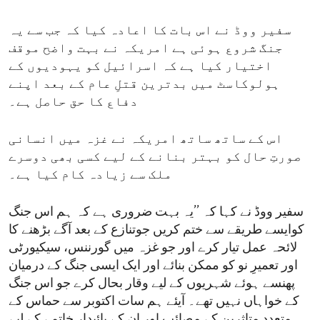
سفیر ووڈ نے اس بات کا اعادہ کیا کہ جب سے یہ
جنگ شروع ہوئی ہے امریکہ نے بہت واضح موقف
اختیار کیا ہے کہ اسرائیل کو یہودیوں کے
ہولوکاسٹ میں بدترین قتلِ عام کے بعد اپنے
دفاع کا حق حاصل ہے۔
اس کے ساتھ ساتھ امریکہ نے غزہ میں انسانی
صورتِ حال کو بہتر بنانے کے لیے کسی بھی دوسرے
ملک سے زیادہ کام کیا ہے۔
سفیر ووڈ نے کہا کہ ’’یہ بہت ضروری ہے کہ ہم اس جنگ
کوایسے طریقے سے ختم کریں جوتنازع کے بعد آگے بڑھنے کا
لائحہ عمل تیار کرے اور جو غزہ میں گورننس، سیکیورٹی
اور تعمیرِ نو کو ممکن بنائے اور ایک ایسی جنگ کے درمیان
پھنسے ہوئے شہریوں کے لیے وقار بحال کرے جو اس جنگ
کے خواہاں نہیں تھے۔ آیئے ہم سات اکتوبر سے حماس کے
متعدد متاثرین کے مصائب اور ان کے پائیدار خاتمے کے لیے