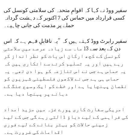
سفیر ووڈ نے کہا کہ اقوامِ متحدہ کی سلامتی کونسل کی
کسی قرارداد میں حماس کی 7 اکتوبر کے دہشت گردانہ
حملے پر مذمت کی جانی چاہیے۔
سفیر رابرٹ ووڈ کہتے ہیں کہ ’’یہ ناقابلِ فہم ہے کہ اس
دن کے بعد سے 13 ماہ سے زیادہ عرصے میں سلامتی
کونسل کے کچھ ارکان اس بات کو نطر انداز کر
رہے ہیں اور یہ تسلیم کرنے سے انکاری ہیں کہ
یہ حماس ہے جس نے اس تنازعہ کو ہوا دی تھی۔ یہ
حماس ہی ہے جس نے لاکھوں فلسطینی شہریوں کو
نقصان پہنچایا ہے اور خطے کو ایک وسیع جنگ کے
دہانے پر پہنچا دیا ہے۔
امریکی سفارت کاری پورے غزہ میں مزید امداد
کی فراہمی کے لیے دباؤ ڈالتی رہے گی جس کے لیے
زمینی حالات کو بہتر بنانے کے لیے فوری
اقدامات کی ضرورت ہے۔