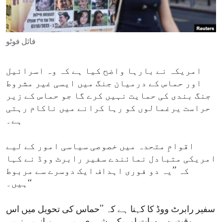
ENVIRONMENT AND HEALTH
IDEALS AND INSTITUTIONS
فائل فوٹو
امریکہ نے بارہا واضح کیا ہے کہ وہ اسرائیل
اور حماس کے درمیان جنگ میں ایسی غیر مشروط
جنگ بندی کی حمایت نہیں کرے گا جو حماس کے زیر
حراست یرغمالوں کو رہا کرانے میں ناکام رہتی
ہے۔
اقوامِ متحدہ میں خصوصی سیاسی امور کے لیے
امریکی متبادل نمائندے سفیر رابرٹ ووڈ نے کہا
کہ ’’یہ دو فوری اہداف ایک دوسرے سے مربوط
ہیں۔‘‘
سفیر رابرٹ ووڈ کا کہنا ہے کہ ’’حماس کی تحویل میں اس