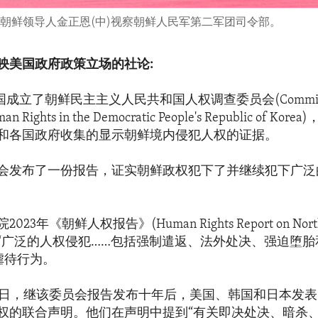
​显示朝鲜领导人金正恩(中)视察朝鲜人民军第二军团司令部。
映美国政府政策立场的社论:
国成立了朝鲜民主主义人民共和国人权调查委员会(Commissi
man Rights in the Democratic People's Republic of K
和各国政府收集的显示朝鲜境内侵犯人权的证据。
会发布了一份报告，证实朝鲜政权犯下了并继续犯下广泛
23年《朝鲜人权报告》(Human Rights Report on North
“广泛的人权侵犯……包括强制遣返、法外处决、强迫堕胎
虐待行为。
0月18日，继该委员会报告发布十年后，美国、韩国和日本发
权的联合声明。他们在声明中提到“有关即决处决、暗杀、