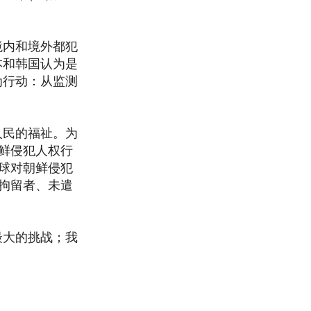
境内和境外都犯
本和韩国认为是
为行动：从监测
人民的福祉。为
鲜侵犯人权行
球对朝鲜侵犯
拘留者、未遣
最大的挑战；我