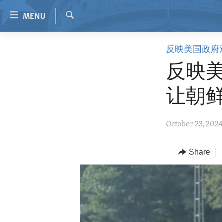
Accessibility
MENU
links
Search
Skip
HOME
反映美国政府
to
VIDEO
main
反映美
content
RADIO
Skip
让朝
REGIONS
to
main
TOPICS
AFRICA
October 23, 202
Navigation
ARCHIVE
AMERICAS
HUMAN RIGHTS
Skip
to
ABOUT US
Share
ASIA
SECURITY AND DEFENSE
Search
EUROPE
AID AND DEVELOPMENT
MIDDLE EAST
DEMOCRACY AND GOVERNANCE
ECONOMY AND TRADE