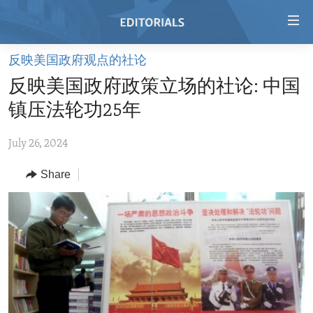
Accessibility
links
Skip
反映美国政府观点的社论
to
HOME
反映美国政府政策立场的社论: 中国
main
VIDEO
content
镇压法轮功25年
RADIO
Skip
to
July 26, 2024
REGIONS
main
Share
TOPICS
AFRICA
Navigation
Skip
ARCHIVE
AMERICAS
HUMAN RIGHTS
to
ABOUT US
ASIA
SECURITY AND DEFENSE
Search
EUROPE
AID AND DEVELOPMENT
FOLLOW US
MIDDLE EAST
DEMOCRACY AND GOVERNANCE
ECONOMY AND TRADE