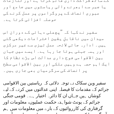
کے ساتھ شراکت داری قائم کرتا ہے اور تنازعات
یا جبر سے ابھرنے والی ریاستوں میں جامع اور
عبوری انصاف کے پروگراموں پر عمل کرنے کی
حوصلہ افزائی کرتا ہے۔
سفیر نے کہا کہ ’’پچھلی دہائی کے دوران اس
میدان میں ناقابلِ یقین اختراعات دیکھی گئی
ہیں۔ ادارہ جاتی لائحہ عمل تیزی سے غیر مرکزی
اور ہمہ جہتی ہوتا جا رہا ہے۔ ایسے میں جہاں
بین الاقوامی فوج داری عدالت اس بڑے نظام کا
ایک اہم حصہ ہے وہیں ملکی اور بین الاقوامی سطح
پر انصاف کی سرگرمیاں بھی جاری ہیں۔
سفیر وین سکاک نے توجہ دلائی کہ ریاستیں بین الاقوامی
جرائم کے مقدمات کا فیصلہ اپنی عدالتوں میں کرنے کے لیے
کوشاں ہیں جہاں ان کا دائرہ اختیار ہے۔ قومی جنگی
جرائم کے یونٹ شواہد، حکمت عملیوں، معلومات اور
گرفتاری کی کارروائیوں کے بارے میں معلومات میں ہم