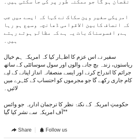
نقصان ہو گا جو ممکنہ طور پر کی جا سکتی ہیں۔
امریکی سفیر وین سکاک نے کہا کہ ایسے میں جب
کہ انصاف کابین الاقوامی ڈھانچہ وسیع ہو رہا
ہے، افسوسناک بات یہ ہے کہ مظالم ہوتے رہتے
ہیں۔
سفیر نے اس عزم کا اظہار کیا کہ امریکہ ہم خیال
ریاستوں، زندہ بچ جانے والوں اور سول سوسائٹی کے ساتھ
جرائم کا اندراج کرنے اور ایسے منصفانہ انداز اپنانے کے لیے
کام جاری رکھے گا جو مجرموں کو احتساب کے کٹہرے میں
لائیں۔
حکومتِ امریکہ کے نکتۂ نظر کا ترجمان اداریہ جو وائس
آف امریکہ سے نشر کیا گیا**
Share
Follow us