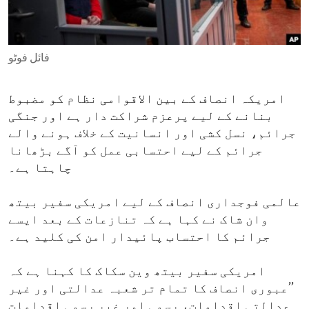
ENVIRONMENT AND HEALTH
IDEALS AND INSTITUTIONS
فائل فوٹو
امریکہ انصاف کے بین الاقوامی نظام کو مضبوط
بنانے کے لیے پرعزم شراکت دار ہے اور جنگی
جرائم، نسل کشی اور انسانیت کے خلاف ہونے والے
جرائم کے لیے احتسابی عمل کو آگے بڑھانا
چاہتا ہے۔
عالمی فوجداری انصاف کے لیے امریکی سفیر بیتھ
وان شاک نے کہا ہے کہ تنازعات کے بعد ایسے
جرائم کا احتساب پائیدار امن کی کلید ہے۔
امریکی سفیر بیتھ وین سکاک کا کہنا ہے کہ
’’عبوری انصاف کا تمام تر شعبہ عدالتی اور غیر
عدالتی اقدامات، رسمی اور غیر رسمی اقدامات