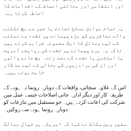
اور انتقامی اور بحالئی انصاف کے اقدامات کا
احاطہ کرتا ہے۔
یہ تمام عوامل مسلح تصادم یا جبر سے بچ نکلنے
والے معاشروں کو بڑے پیمانے پر تشدد سے نمٹنے
کے لیے وسائل کا ایک مجموعہ فراہم کرتے ہیں
تاکہ وہ برے پیمانے پر تشدد کی روایت، آمریت
یا استثنیٰ یا تشدد کے بعد زندہ بچ جانے والوں
اور ان کی برادریوں کی بحالی کے لیے مد گار
ثابت ہوتے ہیں۔
اس کے علاوہ سچائی، واقعات کے دوبارہ رونما نہ ہونے کے
طریقۂ کار اور دیگر ادارہ جاتی اصلاحات جیسے عمل میں
شرکت کی اعانت کرتے ہیں۔ جو مستقبل میں تنازعات کو
دوبارہ رونما ہونے سے روکیں۔
سفیر وین سکاک نے کہا کہ امریکہ ہم خیال ممالک