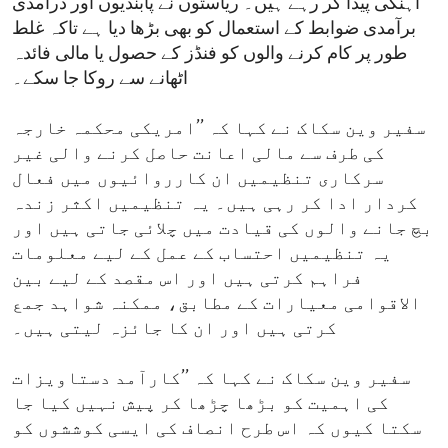
آہنگی پیدا کر رہے ہیں۔ ریاستوں نے پابندیوں اور درآمدی
برآمدی ضوابط کے استعمال کو بھی بڑھا دیا ہے تاکہ غلط
طور پر کام کرنے والوں کو فنڈز کے حصول یا مالی فائدہ
اٹھانے سے روکا جا سکے۔
سفیر وین سکاک نے کہا کہ ’’امریکی محکمہ خارجہ
کی طرف سے مالی اعانت حاصل کرنے والی غیر
سرکاری تنظیمیں ان کارروائیوں میں فعال
کردار ادا کر رہی ہیں۔ یہ تنظیمیں اکثر زندہ
بچ جانے والوں کی قیادت میں چلائی جاتی ہیں اور
یہ تنظیمیں احتساب کے عمل کے لیے معلومات
فراہم کرتی ہیں اور اس مقصد کے لیے بین
الاقوامی معیارات کے مطابق، ممکنہ شواہد جمع
کرتی ہیں اور ان کا جائزہ لیتی ہیں۔
سفیر وین سکاک نے کہا کہ ’’کارآمد دستاویزات
کی اہمیت کو بڑھا چڑھا کر پیش نہیں کیا جا
سکتا کیوں کہ اس طرح انصاف کی ایسی کوششوں کو