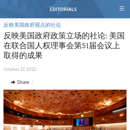
Accessibility
links
Skip
反映美国政府观点的社论
to
HOME
反映美国政府政策立场的社论: 美国
main
VIDEO
content
在联合国人权理事会第51届会议上
RADIO
Skip
取得的成果
to
REGIONS
main
October 27, 2022
TOPICS
AFRICA
Navigation
Skip
Share
ARCHIVE
AMERICAS
HUMAN RIGHTS
to
ABOUT US
ASIA
SECURITY AND DEFENSE
Search
EUROPE
AID AND DEVELOPMENT
FOLLOW US
MIDDLE EAST
DEMOCRACY AND GOVERNANCE
ECONOMY AND TRADE