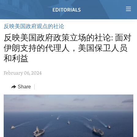
Accessibility
links
Skip
反映美国政府观点的社论
to
HOME
反映美国政府政策立场的社论: 面对
main
VIDEO
content
伊朗支持的代理人，美国保卫人员
RADIO
Skip
和利益
to
REGIONS
main
February 06, 2024
TOPICS
AFRICA
Navigation
Skip
Share
ARCHIVE
AMERICAS
HUMAN RIGHTS
to
ABOUT US
ASIA
SECURITY AND DEFENSE
Search
EUROPE
AID AND DEVELOPMENT
FOLLOW US
MIDDLE EAST
DEMOCRACY AND GOVERNANCE
ECONOMY AND TRADE