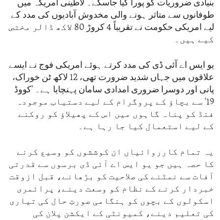
بنیادی ضروریات کو پورا کیا جاسکے۔ لاطینی امریکہ میں
طوفانوں سے متاثر ہونے والی مخدوش آبادیوں کی مدد کے
لیے امریکی حکومت نے تقریباً 4 کروڑ 80 لاکھ ڈالر مختص
کیے ہیں۔
یو ایس اے آئی ڈی کی مدد کرتے ہوئے امریکی فوج نے ایسے
علاقوں میں جہاں شدید ضرورت تھی، 12 لاکھ ٹن خوراک،
پانی اور دوسرا ضروری امدادی سامان پہنچایا ہے۔ 'کووڈ
19' سے بچاؤ کے پروگرام کے لیے دستیاب موجودہ
فنڈ کو پناہ گاہوں میں اس کے پھیلاؤ کو روکنے
کے لیے استعمال کیا جا رہا ہے۔
یہ تمام کارروائیاں ان کوششوں کو وسیع کرنے
کا حصہ ہیں جو یو ایس اے آئی ڈی برسوں سے قدرتی
آفات سے نمٹنے کی صلاحیت کو بڑھانے، قبل ازوقت
خبردار کرنے کے نظام کو وسعت دینے، پرائمری
اسکولوں کے بچوں کو ہنگامی صورتِ حال کی تیاری
کی تعلیم دینے، کمیونٹی کے ایکشن پلان کی