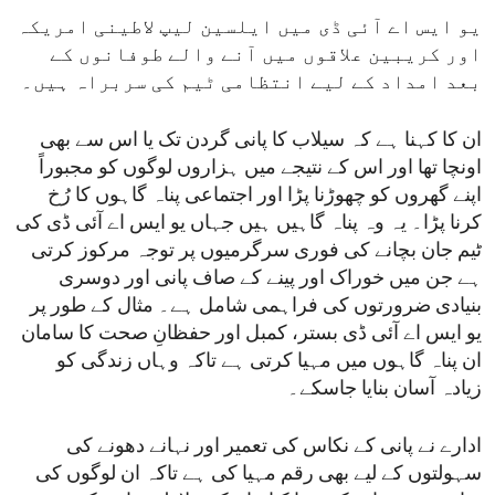
یو ایس اے آئی ڈی میں ایلسین لیپ لاطینی امریکہ
اور کریبین علاقوں میں آنے والے طوفانوں کے
بعد امداد کے لیے انتظامی ٹیم کی سربراہ ہیں۔
ان کا کہنا ہے کہ سیلاب کا پانی گردن تک یا اس سے بھی
اونچا تھا اور اس کے نتیجے میں ہزاروں لوگوں کو مجبوراً
اپنے گھروں کو چھوڑنا پڑا اور اجتماعی پناہ گاہوں کا رُخ
کرنا پڑا۔ یہ وہ پناہ گاہیں ہیں جہاں یو ایس اے آئی ڈی کی
ٹیم جان بچانے کی فوری سرگرمیوں پر توجہ مرکوز کرتی
ہے جن میں خوراک اور پینے کے صاف پانی اور دوسری
بنیادی ضرورتوں کی فراہمی شامل ہے۔ مثال کے طور پر
یو ایس اے آئی ڈی بستر، کمبل اور حفظانِ صحت کا سامان
ان پناہ گاہوں میں مہیا کرتی ہے تاکہ وہاں زندگی کو
زیادہ آسان بنایا جاسکے۔
ادارے نے پانی کے نکاس کی تعمیر اور نہانے دھونے کی
سہولتوں کے لیے بھی رقم مہیا کی ہے تاکہ ان لوگوں کی