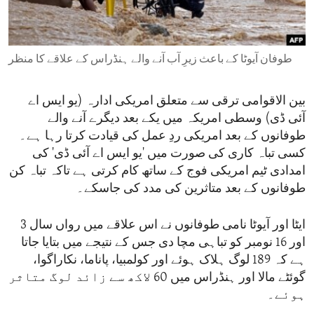
ENVIRONMENT AND HEALTH
IDEALS AND INSTITUTIONS
طوفان آیوٹا کے باعث زیرِ آب آنے والے ہنڈراس کے علاقے کا منظر
بین الاقوامی ترقی سے متعلق امریکی ادارہ (یو ایس اے
آئی ڈی) وسطی امریکہ میں یکے بعد دیگرے آنے والے
طوفانوں کے بعد امریکی ردِ عمل کی قیادت کرتا رہا ہے۔
کسی تباہ کاری کی صورت میں 'یو ایس اے آئی ڈی' کی
امدادی ٹیم امریکی فوج کے ساتھ کام کرتی ہے تاکہ تباہ کن
طوفانوں کے بعد متاثرین کی مدد کی جاسکے۔
ایٹا اور آیوٹا نامی طوفانوں نے اس علاقے میں رواں سال 3
اور 16 نومبر کو تباہی مچا دی جس کے نتیجے میں بتایا جاتا
ہے کہ 189 لوگ ہلاک ہوئے اور کولمبیا، پاناما، نکاراگوا،
گوئٹے مالا اور ہنڈراس میں 60 لاکھ سے زائد لوگ متاثر
ہوئے۔