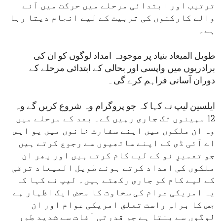
ترتیب اور ابتدائی مرحلے میں حرکت میں آنے
والے کارکنوں کی تربیت کے لیے انجام دیتا رہا
ہے۔
طویل المیعاد بنیاد پر موجودہ امداد لوگوں کو ان کی
برادریوں میں واپسی اور بحالی کے ابتدائی مرحلے کے
دوران آسانی فراہم کرے گی۔
ایلسین لیپ نے کہا کہ جو پروگرام وہ شروع کریں گے وہ
12 مہینوں تک جاری رہیں گے۔ بعد کے مرحلے میں
وہ ان ملکوں میں اپنے سفارت خانوں میں یو ایس
اے آئی ڈی کے اپنے ساتھیوں سے رجوع کرتے ہیں
جو تعمیرِ نو کے لیے کام کرتے ہیں اور پھر ان
ملکوں کی امداد کرتے ہوئے طویل المیعاد ترقی
کے لیے کام کو جاری رکھتے ہیں۔ لیپ نے کہا کہ
یہ امریکی عوام کی سخاوت کا محض ایک اظہار ہے
جس کا براہِ راست تعلق امریکی عوام اور ان
لوگوں سے بنتا ہے جو قدرتی آفات سے شدید طور