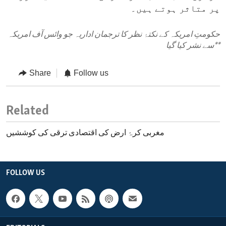
پر متاثر ہوتے ہیں۔
حکومتِ امریکہ کے نکتۂ نظر کا ترجمان اداریہ جو وائس آف امریکہ
**
سے نشر کیا گیا
Share
Follow us
Related
مغربی کرۂ ارض کی اقتصادی ترقی کی کوششیں
FOLLOW US