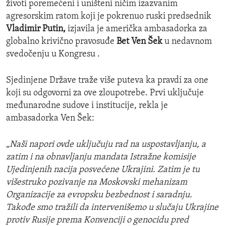
životi poremećeni i uništeni ničim izazvanim
agresorskim ratom koji je pokrenuo ruski predsednik
Vladimir Putin,
izjavila je američka ambasadorka za
globalno krivično pravosuđe
Bet Ven Šek
u nedavnom
svedočenju u Kongresu .
Sjedinjene Države traže više puteva ka pravdi za one
koji su odgovorni za ove zloupotrebe. Prvi uključuje
međunarodne sudove i institucije, rekla je
ambasadorka Ven Šek:
„Naši napori ovde uključuju rad na uspostavljanju, a
zatim i na obnavljanju mandata Istražne komisije
Ujedinjenih nacija posvećene Ukrajini. Zatim je tu
višestruko pozivanje na Moskovski mehanizam
Organizacije za evropsku bezbednost i saradnju.
Takođe smo tražili da intervenišemo u slučaju Ukrajine
protiv Rusije prema Konvenciji o genocidu pred