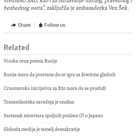
vrednosti SAD, kao i za održavanje mirnog, pravednog i
bezbednog sveta”,
zaključila je ambasadorka Ven Šek.
Share
Follow us
Related
Visoka cena poteza Rusije
Rusija mora da prestane da se igra sa životima gladnih
Crnomorska inicijativa za žito mora da se produži
Transatlantska saradnja je snažna
Sastanak ministara spoljnih poslova G7 u Japanu
Sloboda medija je temelj demokratije