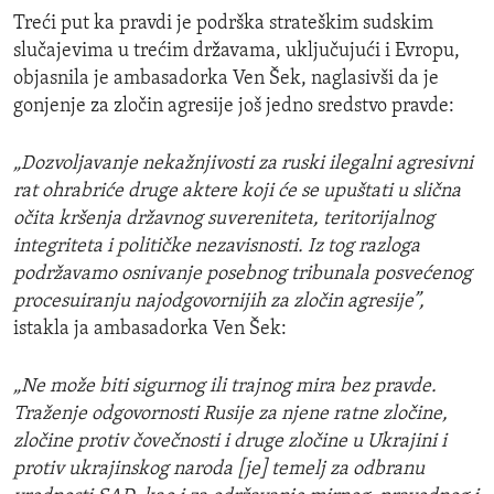
Treći put ka pravdi je podrška strateškim sudskim
slučajevima u trećim državama, uključujući i Evropu,
objasnila je ambasadorka Ven Šek, naglasivši da je
gonjenje za zločin agresije još jedno sredstvo pravde:
„Dozvoljavanje nekažnjivosti za ruski ilegalni agresivni
rat ohrabriće druge aktere koji će se upuštati u slična
očita kršenja državnog suvereniteta, teritorijalnog
integriteta i političke nezavisnosti. Iz tog razloga
podržavamo osnivanje posebnog tribunala posvećenog
procesuiranju najodgovornijih za zločin agresije”,
istakla ja ambasadorka Ven Šek:
„Ne može biti sigurnog ili trajnog mira bez pravde.
Traženje odgovornosti Rusije za njene ratne zločine,
zločine protiv čovečnosti i druge zločine u Ukrajini i
protiv ukrajinskog naroda [je] temelj za odbranu