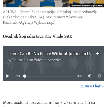
ENVIRONMENT AND HEALTH
ARHIVA - Umetnička instalacija u Poljskoj koja predstavlja
IDEALS AND INSTITUTIONS
ruske zločine u Ukrajini (Foto: Reuters/Slawomir
Kaminski/Agencja Wyborcza.pl)
Uvodnik koji odražava stav Vlade SAD
There Can Be No Peace Without Justice in Ukraine
by
Editorials on Voice of America
No media source currently available
0:00
3:33
Direct link
Mora postojati pravda za milione Ukrajinaca čiji su