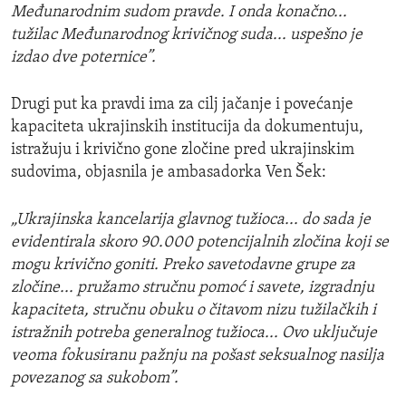
Međunarodnim sudom pravde. I onda konačno...
tužilac Međunarodnog krivičnog suda... uspešno je
izdao dve poternice”.
Drugi put ka pravdi ima za cilj jačanje i povećanje
kapaciteta ukrajinskih institucija da dokumentuju,
istražuju i krivično gone zločine pred ukrajinskim
sudovima, objasnila je ambasadorka Ven Šek:
„Ukrajinska kancelarija glavnog tužioca... do sada je
evidentirala skoro 90.000 potencijalnih zločina koji se
mogu krivično goniti. Preko savetodavne grupe za
zločine... pružamo stručnu pomoć i savete, izgradnju
kapaciteta, stručnu obuku o čitavom nizu tužilačkih i
istražnih potreba generalnog tužioca... Ovo uključuje
veoma fokusiranu pažnju na pošast seksualnog nasilja
povezanog sa sukobom”.