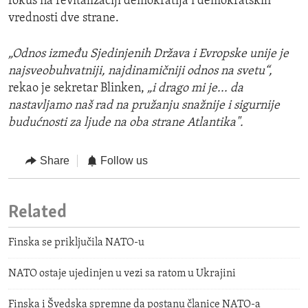
fokus na revitalizaciji demokratija i demokratskih
vrednosti dve strane.
„Odnos između Sjedinjenih Država i Evropske unije je
najsveobuhvatniji, najdinamičniji odnos na svetu“,
rekao je sekretar Blinken,
„i drago mi je... da
nastavljamo naš rad na pružanju snažnije i sigurnije
budućnosti za ljude na oba strane Atlantika".
Share
Follow us
Related
Finska se priključila NATO-u
NATO ostaje ujedinjen u vezi sa ratom u Ukrajini
Finska i Švedska spremne da postanu članice NATO-a