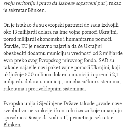
svoju teritoriju i pravo da izabere sopstveni put“,
rekao
je sekretar Blinken.
On je istakao da su evropski partneri do sada izdvojili
oko 13 milijardi dolara na ime vojne pomoći Ukrajini,
pored milijardi ekonomske i humanitarne pomoći.
Štaviše, EU je nedavno najavila da će Ukrajini
obezbediti dodatnu municiju u vrednosti od 2 milijarde
evra preko svog Evropskog mirovnog fonda. SAD su
takođe najavile novi paket vojne pomoći Ukrajini, koji
uključuje 500 miliona dolara u municiji i opremi i 2,1
milijardu dolara u municiji, minobacačkim sistemima,
raketama i protivoklopnim sistemima.
Evropska unija i Sjedinjene Države takođe „uvode nove
sveobuhvatne sankcije i kontrolu izvoza koje umanjuju
sposobnost Rusije da vodi rat“, primetio je sekretar
Blinken.