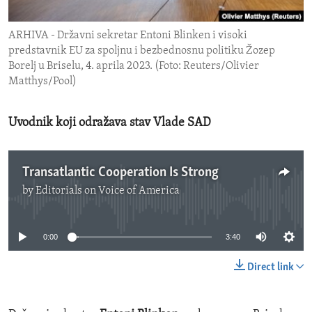
ENVIRONMENT AND HEALTH
ARHIVA - Državni sekretar Entoni Blinken i visoki
IDEALS AND INSTITUTIONS
predstavnik EU za spoljnu i bezbednosnu politiku Žozep
Borelj u Briselu, 4. aprila 2023. (Foto: Reuters/Olivier
Matthys/Pool)
Uvodnik koji odražava stav Vlade SAD
Transatlantic Cooperation Is Strong
by
Editorials on Voice of America
No media source currently available
0:00
3:40
Direct link