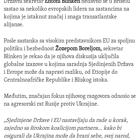
Državni sekretar
Entoni Blinken
nedavno se u Briselu
sastao sa nekoliko evropskih lidera na sastancima na
kojima je istaknut značaj i snaga transatlantske
alijanse.
Posle sastanka sa visokim predstavnikom EU za spoljnu
politiku i bezbednost
Žozepom Boreljom,
sekretar
Blinken je rekao da je njihova diskusija uključila
globalne izazove u kojima saradnja Sjedinjenih Država
i Evrope može da napravi razliku, od Etiopije do
Centralnoafričke Republike i Bliskog istoka.
Međutim, značajan fokus njihovog razgovora odnosio se
na agresorski rat Rusije protiv Ukrajine.
„Sjedinjene Države i EU nastavljaju da rade u korak,
zajedno sa širokom koalicijom partnera… kako bi
osigurali da Ukrajina može da brani sebe, svoj narod,