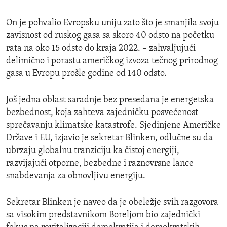
On je pohvalio Evropsku uniju zato što je smanjila svoju
zavisnost od ruskog gasa sa skoro 40 odsto na početku
rata na oko 15 odsto do kraja 2022. – zahvaljujući
delimično i porastu američkog izvoza tečnog prirodnog
gasa u Evropu prošle godine od 140 odsto.
Još jedna oblast saradnje bez presedana je energetska
bezbednost, koja zahteva zajedničku posvećenost
sprečavanju klimatske katastrofe. Sjedinjene Američke
Države i EU, izjavio je sekretar Blinken, odlučne su da
ubrzaju globalnu tranziciju ka čistoj energiji,
razvijajući otporne, bezbedne i raznovrsne lance
snabdevanja za obnovljivu energiju.
Sekretar Blinken je naveo da je obeležje svih razgovora
sa visokim predstavnikom Boreljom bio zajednički