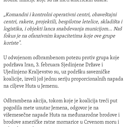
srodne milicije koje su na meti američkih udara:
„Komandni i kontrolni operativni centri, obaveštajni
centri, rakete, projektili, bespilotne letelice, skladišta i
logistika, i objekti lanca snabdevanja municijom... Naš
fokus je na ofanzivnim kapacitetima koje ove grupe
koriste".
U odvojenom odbrambenom potezu protiv grupa koje
podržava Iran, 3. februara Sjedinjene Države i
Ujedinjeno Kraljevstvo su, uz podršku savezničke
koalicije, izveli još jednu seriju proporcionalnih napada
na ciljeve Huta u Jemenu.
Odbrambena akcija, tokom koje je koalicija treći put
pogodila mete unutar Jemena, odgovor je na
višemesečne napade Huta na međunarodne brodove i
brodove američke ratne mornarice u Crvenom moru i