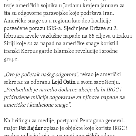
troje američkih vojnika u Jordanu krajem januara za
šta su odgovorne paravojske koje podržava Iran.
Američke snage su u regionu kao deo koalicije
posvećene porazu ISIS-a. Sjedinjene Države su 2.
februara izvele vazdušne napade na 85 ciljeva u Iraku i
Siriji koje su za napad na američke snage koristili
iranski Korpus garde Islamske revolucije i srodne
grupe.
„Ovo je početak našeg odgovora“,
rekao je američki
sekretar za odbranu
Lojd Ostin
u svom saopštenju.
„Predsednik je naredio dodatne akcije da bi IRGC i
pridružene milicije odgovarale za njihove napade na
američke i koalicione snage".
Na brifingu za medije, portparol Pentagona general-
major
Pet Rajder
opisao je objekte koje koriste IRGC i