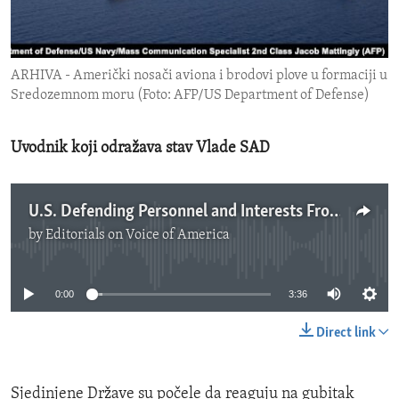
ENVIRONMENT AND HEALTH
IDEALS AND INSTITUTIONS
ARHIVA - Američki nosači aviona i brodovi plove u formaciji u
Sredozemnom moru (Foto: AFP/US Department of Defense)
Uvodnik koji odražava stav Vlade SAD
U.S. Defending Personnel and Interests From Iran-backed Proxies
by
Editorials on Voice of America
No media source currently available
0:00
3:36
Direct link
Sjedinjene Države su počele da reaguju na gubitak