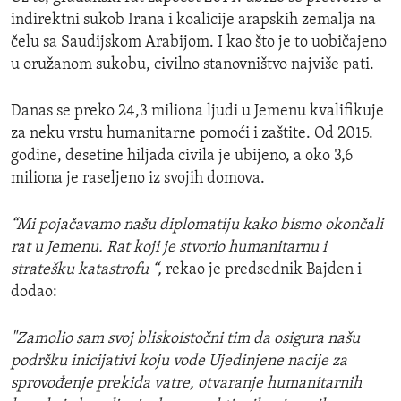
indirektni sukob Irana i koalicije arapskih zemalja na
čelu sa Saudijskom Arabijom. I kao što je to uobičajeno
u oružanom sukobu, civilno stanovništvo najviše pati.
Danas se preko 24,3 miliona ljudi u Jemenu kvalifikuje
za neku vrstu humanitarne pomoći i zaštite. Od 2015.
godine, desetine hiljada civila je ubijeno, a oko 3,6
miliona je raseljeno iz svojih domova.
“Mi pojačavamo našu diplomatiju kako bismo okončali
rat u Jemenu. Rat koji je stvorio humanitarnu i
stratešku katastrofu “,
rekao je predsednik Bajden i
dodao:
"Zamolio sam svoj bliskoistočni tim da osigura našu
podršku inicijativi koju vode Ujedinjene nacije za
sprovođenje prekida vatre, otvaranje humanitarnih