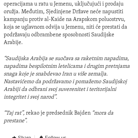
operacijama u ratu u Jemenu, uključujući i prodaju
oružja. Međutim, Sjedinjene Države neće napustiti
kampanju protiv al-Kaide na Arapskom poluostrvu,
koja se uglavnom odvija u Jemenu, niti će prestati da
podržavaju odbrambene sposobnosti Saudijske
Arabije.
“Saudijska Arabija se suočava sa raketnim napadima,
napadima bespilotnim letelicama i drugim pretnjama
snaga koje je snabdevao Iran u više zemalja.
Nastavićemo da podržavamo i pomažemo Saudijskoj
Arabiji da odbrani svoj suverenitet i teritorijalni
integritet i svoj narod”.
“Taj rat”,
rekao je predsednik Bajden
“mora da
prestane”.
Share
Follow us