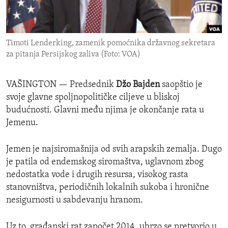
ENVIRONMENT AND HEALTH
IDEALS AND INSTITUTIONS
Timoti Lenderking, zamenik pomoćnika državnog sekretara
za pitanja Persijskog zaliva (Foto: VOA)
VAŠINGTON —
Predsednik
Džo Bajden
saopštio je
svoje glavne spoljnopolitičke ciljeve u bliskoj
budućnosti. Glavni među njima je okončanje rata u
Jemenu.
Jemen je najsiromašnija od svih arapskih zemalja. Dugo
je patila od endemskog siromaštva, uglavnom zbog
nedostatka vode i drugih resursa, visokog rasta
stanovništva, periodičnih lokalnih sukoba i hronične
nesigurnosti u sabdevanju hranom.
Uz to, građanski rat započet 2014. ubrzo se pretvorio u