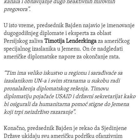
kanala i obnavljanje dugo neaktivnih mirovnih
pregovora”.
U isto vreme, predsednik Bajden najavio je imenovanje
dugogodišnjeg diplomate i eksperta za oblast
Persijskog zaliva
Timotija Lenderkinga
za američkog
specijalnog izaslanika u Jemenu. On će nadgledati
američke diplomatske napore za okončanje rata.
“Tim ima veliko iskustvo u regionu i sarađivaće sa
izaslanikom UN-a i svim stranama u sukobu radi
pronalaženja diplomatskog rešenja. Timovu
diplomatiju pojačaće USAID i državni sekretarijat kako
bi osigurali da humanitarna pomoć stigne do Jemena
koji trpi neizdrživo razaranje”.
Konačno, predsednik Bajden je rekao da Sjedinjene
Države ukidaju svu američku podršku ofanzivnim