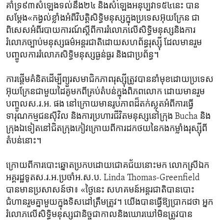
គាំទ្រ៩៣​សំឡេង​ទល់​នឹង​២៤ និង​សំឡេង​អនុប្បវាទ៥៤​នេះ បាន​
សម្តែង«កង្វល់​ខ្លាំងអំពី​វិបត្តិសិទ្ធិមនុស្ស​ក្នុងប្រទេស​អ៊ុយក្រែន ជា​
ពិសេសអំពីរបាយការណ៍​ស្តី​ពីការរំលោភ​លើ​សិទ្ធិ​មនុស្សនិងការ
រំលោភច្បាប់​មនុស្សធម៌​អន្តរជាតិដោយ​សហព័ន្ធ​រុស្ស៊ី ដែល​មានរួម​
បញ្ចូល​ការ​រំលោភសិទ្ធិ​មនុស្ស​ធ្ងន់ធ្ងរ​ និង​ជា​ប្រព័ន្ធ​។
ការផ្តើមគំនិត​ដើម្បី​ព្យួរសមាជិកភាព​រុស្ស៊ីត្រូវ​បាននាំមុខ​ដោយ​ប្រទេស​
អ៊ុយក្រែន​ជាមួយដៃ​គូមក​ពីគ្រប់​តំបន់​ក្នុង​ពិភពលោក ដោយ​មានរួម​
បញ្ចូលស.រ.អ. ផង​ នៅ​ក្រោយ​មានរូប​ភាពដ៏​តក់ស្លុតអំពីការ​ធ្វើ​
ទារុណកម្មជនស៊ីវិល​ និង​ការ​ប្រហារ​ជីវិតមនុស្ស​នៅ​ក្រុង Bucha និង
ក្រុង​ឯ​ទៀតនៅ​ជិត​ក្រុង​កៀវក្រោយ​ពី​ការ​ដក​ថយ​នៃ​កងកម្លាំង​រុស្ស៊ីពី
តំបន់​នោះ។
ក្រោយ​ពី​ការ​បោះឆ្នោត​ប្រកបដោយជោគជ័យ​នោះមក លោកស្រី​ឯក
អគ្គរដ្ឋទូត​ស.រ.អ.ប្រចាំអ.ស.ប. Linda Thomas-Greenfield
បានមានប្រសាសន៍ថា៖ «ថ្ងៃ​នេះ​ ​សហគមន៍​អន្តរជាតិ​បានបោះ
ជំហាន​រួម​គ្នា​មួយក្នុងទិសដៅ​ត្រឹមត្រូវ។ យើងបានធ្វើ​ឱ្យ​ប្រាកដ​ថា អ្នក​
រំលោភលើ​សិទ្ធិ​មនុស្ស​ជា​និច្ច​ជា​កាល​និង​ឃោរឃៅ​មិន​ត្រូវ​បាន