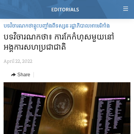
Accessibility
links
Skip
បទវិចារណកថាឆ្លុះបញ្ចាំងពីទស្សនៈរដ្ឋាភិបាលអាមេរិកាំង
to
HOME
បទវិចារណកថា៖ ការកែ​កំហុស​មួយ​នៅ​
main
VIDEO
content
អង្គការ​សហ​ប្រជាជាតិ
RADIO
Skip
to
April 22, 2022
REGIONS
main
Share
TOPICS
AFRICA
Navigation
Skip
ARCHIVE
AMERICAS
HUMAN RIGHTS
to
ABOUT US
ASIA
SECURITY AND DEFENSE
Search
EUROPE
AID AND DEVELOPMENT
FOLLOW US
MIDDLE EAST
DEMOCRACY AND GOVERNANCE
ECONOMY AND TRADE