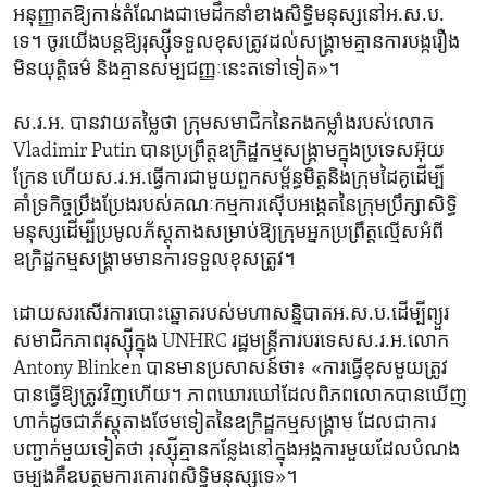
អនុញ្ញាត​ឱ្យ​កាន់តំណែងជាមេដឹកនាំ​ខាងសិទ្ធិ​មនុស្សនៅ​អ.ស.ប.
ទេ។ ចូរ​យើង​បន្តឱ្យ​រុស្ស៊ីទទួល​ខុស​ត្រូវ​ដល់សង្គ្រាមគ្មានការ​បង្ករឿង ​
មិ​ន​យុត្តិធម៌​ និង​គ្មាន​សម្បជញ្ញៈ​នេះ​តទៅទៀត»។
ស.រ.អ. បានវាយ​តម្លៃថា ​ក្រុម​សមាជិក​នៃ​កងកម្លាំង​របស់លោក
Vladimir Putin បាន​ប្រព្រឹត្តឧក្រិដ្ឋកម្ម​សង្គ្រាមក្នុង​ប្រទេស​អ៊ុយ
ក្រែន ហើយ​ស.រ.អ.ធ្វើការជា​មួយ​ពួក​សម្ព័ន្ធ​មិត្តនិងក្រុម​ដៃគូ​ដើម្បី​
គាំទ្រ​កិច្ច​ប្រឹង​ប្រែង​របស់គណៈកម្មការស៊ើបអង្កេត​នៃ​ក្រុមប្រឹក្សា​សិទ្ធិ​
មនុស្ស​ដើម្បី​ប្រមូលភ័ស្តុតាងសម្រាប់​ឱ្យ​ក្រុម​អ្នក​ប្រព្រឹត្ត​ល្មើស​អំពី​
ឧក្រិដ្ឋកម្ម​សង្គ្រាមមានការ​ទទួល​ខុស​ត្រូវ។
ដោយ​សរសើរ​ការ​បោះឆ្នោត​របស់​មហាសន្និបាត​អ.ស.ប.ដើម្បីព្យួរ
សមាជិកភាព​រុស្ស៊ី​ក្នុង​ UNHRC រដ្ឋមន្ត្រី​ការបរទេស​ស.រ.អ.លោក
Antony Blinken បាន​មានប្រសាសន៍​ថា៖ «ការធ្វើខុសមួយ​ត្រូវ​
បានធ្វើឱ្យ​ត្រូវវិញ​ហើយ។ ភាព​ឃោរឃៅដែល​ពិភពលោកបានឃើញ
ហាក់​ដូច​ជា​ភ័ស្តុតាង​ថែម​ទៀត​នៃ​ឧក្រិដ្ឋកម្ម​សង្គ្រាម​ ដែល​ជា​ការ​
បញ្ជាក់​មួយ​ទៀតថា ​រុស្ស៊ីគ្មានកន្លែង​នៅក្នុងអង្គការមួយ​ដែលបំណង
ចម្បង​គឺឧបត្ថម​ការ​គោរព​សិទ្ធិ​មនុស្សទេ»។