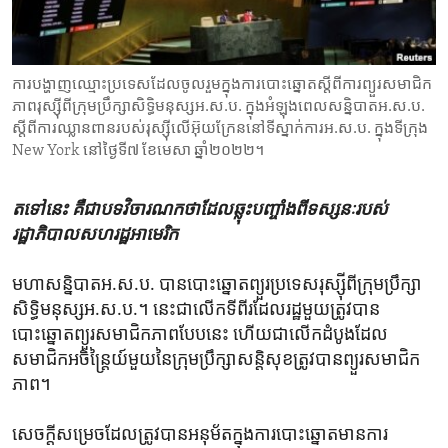
ENVIRONMENT AND HEALTH
IDEALS AND INSTITUTIONS
ការបង្ហាញឈ្មោះ​ប្រទេស​ដែល​ចូលរួម​ក្នុង​ការបោះឆ្នោត​ស្តីពី​ការព្យួរ​សមាជិក
ភាព​រុស្ស៊ី​ពី​ក្រុមប្រឹក្សា​សិទ្ធិមនុស្ស​អ.ស.ប. ក្នុង​អំឡុងពេល​សន្និបាត​អ.ស.ប.
ស្តីពី​ការឈ្លានពាន​របស់​រុស្ស៊ី​លើ​អ៊ុយក្រែន​នៅ​ទីស្នាក់ការ​អ.ស.ប. ក្នុង​ទីក្រុង
New York នៅ​ថ្ងៃទី៧ ខែមេសា ឆ្នាំ២០២២។
តទៅនេះ​ គឺ​ជា​បទ​វិចារណកថា​ដែល​ឆ្លុះ​បញ្ចាំង​ពី​ទស្សនៈ​របស់​
រដ្ឋាភិបាល​សហរដ្ឋ​អាមេរិក
មហាសន្និបាតអ.ស.ប. បានបោះឆ្នោត​ព្យួរប្រទេស​រុស្ស៊ីពី​ក្រុម​ប្រឹក្សា​
សិទ្ធិ​មនុស្ស​អ.ស.ប.។ នេះ​ជា​លើកទី​ពីរ​ដែលរដ្ឋមួយ​ត្រូវ​បាន
បោះឆ្នោតព្យួរ​សមាជិកភាព​បែប​នេះ ហើយ​ជាលើក​ដំបូង​ដែល​
សមាជិក​អចិន្ត្រៃយ៍​មួយនៃ​ក្រុមប្រឹក្សាសន្តិសុខ​ត្រូវបានព្យួរសមាជិក
ភាព។
សេចក្តី​សម្រេច​ដែលត្រូវបានអនុម័តក្នុង​ការបោះឆ្នោតមានការ