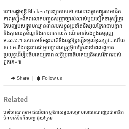
លោករដ្ឋមន្ត្រី​ Blinken បានប្រកាស​ថា​ ការបោះឆ្នោត​ព្យួរ​សមាជិក
ភាពរុស្ស៊ី​«ពិភពលោកបញ្ជូន​សញ្ញាច្បាស់លាស់​មួយទៀត​ថារុស្ស៊ី​ត្រូវ​
តែ​បញ្ឈប់​សង្គ្រាម​ឈ្លាន​ពាន​របស់​ខ្លួនប្រឆាំង​នឹង​អ៊ុយក្រែន​ជា​បន្ទាន់​
និង​គ្មានលក្ខខ័ណ្ឌនិង​គោរព​គោលការណ៍​មានចែង​ក្នុង​ធម្មនុញ្ញ​
អ.ស.ប.។ សហគមន៍​អន្តរជាតិនឹង​បន្តឱ្យ​រុស្ស៊ី​ទទួល​ខុស​ត្រូវ...ហើយ​
ស.រ.អ.នឹង​បន្ត​ឈរជាមួយ​ប្រជារាស្ត្រ​អ៊ុយក្រែន​នៅពេល​ពួក​គេ
ប្រយុទ្ធដើម្បីអធិបតេយ្យភាព​ លទ្ធិ​ប្រជាធិបតេយ្យ​និង​សេរីភាព​របស់​
ពួក​គេ»៕
Share
Follow us
Related
បទវិចារណកថា៖ ផលវិបាក ឬ​ឱកាស​មួយ​សម្រាប់​សាធារណរដ្ឋ​ប្រជាមានិត​
ចិន ទាក់ទិន​នឹង​បញ្ហា​អ៊ុយក្រែន