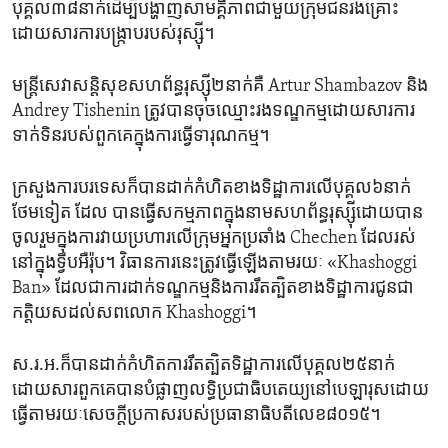
បុគ្គល៣៨នាក់​ដើម្បី​បង្ហាញ​សាមគ្គីភាព​ជា​មួយក្រុម​ជន​រងគ្រោះ
ដោយសារ​ការ​បង្ក្រាប​របស់រុស្ស៊ី។
មន្ត្រីសេវា​សន្តិសុខ​សហព័ន្ធ​រុស្ស៊ី២នាក់គឺ Artur Shambazov និង
Andrey Tishenin ត្រូវ​បានចុច​ឈ្មោះ​រង​ទណ្ឌកម្មដោយសារការ
ទាក់ទិន​របស់​ពួក​គេក្នុងការធ្វើទារុណកម្ម។​
ក្រសួង​ការ​បរទេស​ក៏​បាន​ដាក់កំហិតខាង​ទិដ្ឋាការ​លើ​បុគ្គល៦នាក់​
ថែម​ទៀត ដែល បានធ្វើសកម្មភាព​ក្នុង​នាម​សហព័ន្ធ​រុស្ស៊ីដោយ​បាន​
ចូល​រួម​ក្នុង​ការ​វាយប្រហារលើ​ក្រុមអ្នក​ប្រឆាំង Chechen ដែលរស់​
នៅ​ក្នុងទ្វីប​អឺរ៉ុប។ វិធានការនេះត្រូវ​ធ្វើ​ឡើង​តាម​រយៈ «Khashoggi
Ban» ដែលជា​ការ​ដាក់ទណ្ឌកម្ម​និង​ការ​រឹតត្បិត​ខាងទិដ្ឋាការជូន​ជា​
កត្តិយស​ដល់សព​លោក Khashoggi។
ស.រ.អ.​ក៏​បានដាក់កំហិត​ការ​រឹតត្បិតទិដ្ឋាការលើ​បុគ្គល២៥នាក់​
ដោយសារ​ពួក​គេ​បានបំផ្លាញលទ្ធិ​ប្រជាធិបតេយ្យ​នៅ​បេឡារុស​ដោយ​
ធ្វើ​តាមរយៈ​សេចក្តីប្រកា​ស​របស់ប្រធានាធិបតីលេខ៨០១៥។