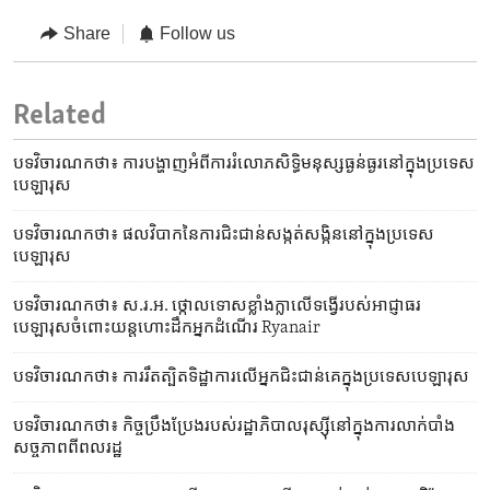
Share
Follow us
Related
បទវិចារណកថា៖ ការបង្ហាញ​អំពី​ការរំលោភ​សិទ្ធិ​មនុស្ស​ធ្ងន់ធ្ងរ​នៅក្នុង​ប្រទេស​
បេឡារុស
បទវិចារណកថា៖ ផលវិបាក​នៃ​ការជិះជាន់​សង្កត់សង្កិន​នៅក្នុង​ប្រទេស​
បេឡារុស
បទវិចារណកថា៖ ស.រ.អ. ថ្កោលទោស​ខ្លាំងក្លា​លើ​ទង្វើ​របស់​អាជ្ញាធរ​
បេឡារុស​ចំពោះ​យន្តហោះ​ដឹក​អ្នកដំណើរ Ryanair
បទវិចារណកថា៖ ការរឹតត្បិត​ទិដ្ឋាការ​លើ​អ្នកជិះជាន់​គេ​ក្នុង​ប្រទេស​បេឡារុស
បទ​វិចារណកថា៖ កិច្ច​ប្រឹងប្រែង​របស់​រដ្ឋាភិបាល​រុស្ស៊ី​នៅក្នុង​ការ​លាក់​បាំង​
សច្ចភាព​ពី​ពលរដ្ឋ