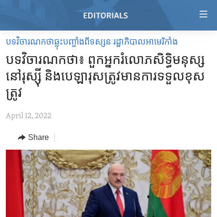
Accessibility
links
Skip
បទវិចារណកថាឆ្លុះបញ្ចាំងពីទស្សនៈរដ្ឋាភិបាលអាមេរិកាំង
to
HOME
បទវិចារណកថា៖ ពួក​អ្នករំលោភ​សិទ្ធិ​មនុស្ស​
main
VIDEO
content
នៅ​រុស្ស៊ី​ និង​បេឡារុស​ត្រូវ​មាន​ការទទួល​ខុស
RADIO
Skip
ត្រូវ
to
REGIONS
main
April 12, 2022
TOPICS
AFRICA
Navigation
Skip
Share
ARCHIVE
AMERICAS
HUMAN RIGHTS
to
ABOUT US
ASIA
SECURITY AND DEFENSE
Search
EUROPE
AID AND DEVELOPMENT
FOLLOW US
MIDDLE EAST
DEMOCRACY AND GOVERNANCE
ECONOMY AND TRADE