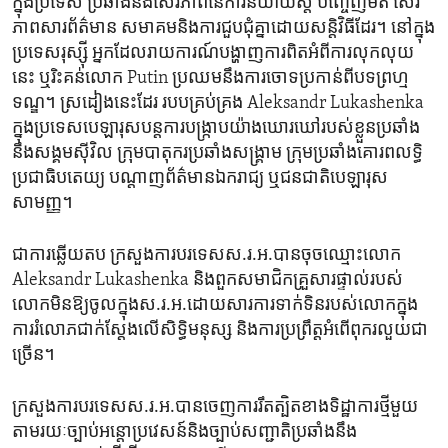
ក្នុង​ប្រទេស​ ប្រឆាំងនឹង​សេរីភាព​នៃការ​និយាយ​ស្តី​ បញ្ចេញ​មតិ សេរី
ភាពសារព័ត៌មាន សមាគមនិង​ការជួបជុំគ្នា​ដោយ​សន្តិវិធី​ដែរ។ នៅ​ក្នុង​
ប្រទេស​រុស្ស៊ី អ្នកដែលរាយការណ៍បង្ហាញ​ការ​ពិត​អំពី​ការលុកលុយ​
នេះ ឬ​រិះគន់លោក Putin ប្រឈម​នឹង​ការចោទ​ប្រកាន់ពី​បទ​ព្រហ្ម
ទណ្ឌ។ ស្រដៀង​នេះ​ដែរ របបគ្រប់គ្រង Aleksandr Lukashenka
ក្នុង​ប្រទេស​បេឡារុសបន្ត​ការ​បង្ក្រាប​យ៉ាង​ឃោរឃៅរបស់​ខ្លួន​ប្រឆាំង​
នឹងសង្គមស៊ីវិល ក្រុមបាតុករ​ប្រឆាំង​សង្គ្រាម ក្រុម​ប្រឆាំងគោរពលទ្ធិ​
ប្រជាធិបតេយ្យ​ ​បណ្តាញព័ត៌មាន​ឯករាជ្យ ឬ​ជនជាតិបេឡារុស​
សាមញ្ញ។
ជាការ​ឆ្លើយ​តប ក្រសួង​ការបរទេស​ស.រ.អ.​បានចុច​ឈ្មោះលោក
Aleksandr Lukashenka និង​ពួក​សមាជិកគ្រួសារ​ផ្ទាល់របស់
លោក​មិន​ឱ្យ​ចូល​ក្នុង​ស.រ.អ.​ដោយសារ​ការទាក់ទិន​របស់​លោក​ក្នុង​
ការរំលោភជាក់ស្តែងលើ​សិទ្ធិមនុស្ស​ និងការប្រព្រឹត្តអំពើពុករលួយ​ជា​
ច្រើន។
ក្រសួង​ការ​បរទេសស.រ.អ.បានចេញ​ការរឹតត្បិត​ខាង​ទិដ្ឋាការថ្មី​មួយ​
តាម​រយៈច្បាប់​អន្តោប្រវេសន៍និង​ច្បាប់សញ្ជាតិប្រឆាំង​នឹង