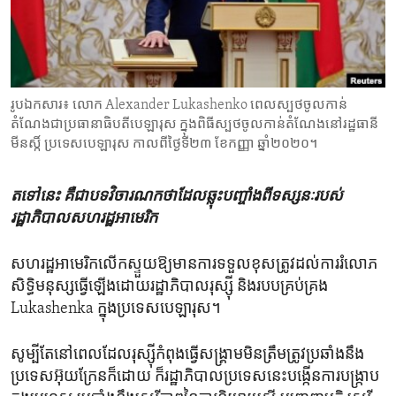
ENVIRONMENT AND HEALTH
IDEALS AND INSTITUTIONS
រូបឯកសារ៖ លោក Alexander Lukashenko ពេល​ស្បថ​ចូលកាន់​
តំណែង​ជា​ប្រធានាធិបតី​បេឡារុស ក្នុង​ពិធី​ស្បថ​ចូលកាន់​តំណែង​នៅ​​​រដ្ឋធានី​
មីនស្កិ៍ ប្រទេស​បេឡារុស កាលពី​ថ្ងៃទី២៣ ខែកញ្ញា ឆ្នាំ២០២០។
តទៅនេះ​ គឺ​ជា​បទ​វិចារណកថា​ដែល​ឆ្លុះ​បញ្ចាំង​ពី​ទស្សនៈ​របស់​
រដ្ឋាភិបាល​សហរដ្ឋ​អាមេរិក
សហរដ្ឋអាមេរិក​លើកស្ទួយឱ្យ​មានការ​ទទួល​ខុសត្រូវ​ដល់ការ​រំលោភ​
សិទ្ធិមនុស្សធ្វើ​ឡើងដោយរដ្ឋាភិបាលរុស្ស៊ី​ និងរបបគ្រប់គ្រង
Lukashenka ​ក្នុង​ប្រទេសបេឡារុស។
សូម្បីតែ​នៅពេលដែល​រុស្ស៊ី​កំពុងធ្វើ​សង្គ្រាម​មិនត្រឹមត្រូវ​ប្រឆាំងនឹង​
ប្រទេស​អ៊ុយក្រែន​ក៏ដោយ​ ​ក៏​រដ្ឋាភិបាល​ប្រទេស​នេះបង្កើន​ការ​បង្ក្រាប