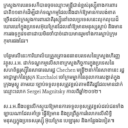
ក្រសួង​ការ​បរទេស​ក៏​បាន​ចុច​ឈ្មោះ​មន្ត្រីជាន់ខ្ពស់រុស្ស៊ី​ខាង​ការពារ
ជាតិ១១នាក់ដើម្បីដាក់ទណ្ឌកម្ម​ដែល​នឹង​ដាក់ឱ្យ​មាន​ការ​បង់ខាត​
ច្រើនដល់​ក្រសួងការពារ​ជាតិ​រុស្ស៊ីនៅ​ពេល​ប្រទេស​នេះលុកលុយដ៏
ឃោរឃៅ​ក្នុង​ប្រទេស​អ៊ុយក្រែនដែល​នាំ​ឱ្យ​មាន​មនុស្ស​ស្លាប់ និង​មាន​
ការរងទុក្ខវេទនា​ដោយ​មិន​ចាំ​បាច់ដោយមានរួម​ទាំង​ការ​ស្លាប់​ក្រុម​
កុមារ​ផង​ដែរ។
បន្ថែម​លើ​នេះ​ការិយាល័យត្រួតត្រា​ធនធានបរទេសនៃ​ក្រសួង​ហិរញ្ញ
វត្ថុ​ស.រ.អ.​ ដាក់​ទណ្ឌកម្មលើ​សាខា​ក្រសួង​កិច្ចការ​ក្នុងប្រទេសនៃ​
សហព័ន្ធ​រុស្ស៊ីនៃ​សាធារណរដ្ឋ Chechen មន្ត្រី​២នាក់នៃ​សាខា​នេះ រដ្ឋ
អាជ្ញា​ម្នាក់​នៃ​ស្រុក Kurchaloi ចៅក្រម​ម្នាក់នៃ​តុលាការ​សង្កាត់​ក្នុង
ក្រុង​មូស្គូ តាមរយៈ​ច្បាប់ទទួល​ខុសត្រូវ​ខ្ពស់​តាមនីតិរដ្ឋដែល​មានដាក់
ឈ្មោះ​លោក Sergei Magnitsky កាលពី​ឆ្នាំ២០១២។
ស.រ.អ.នឹង​បន្ត​លើកស្ទួយ​ឱ្យមាន​ការទទួល​ខុសត្រូវ​ខ្ពស់ដល់​ជន​ទាំង​
ឡាយ​ណា​ដែល​គាំទ្រ ធ្វើឱ្យ​មាន និងប្រព្រឹត្តការរំលោភលើ​សិទ្ធិ​
មនុស្សក្នុ​ងប្រទេសរុស្ស៊ី អ៊ុយក្រែន​ បេឡារុស​ និង​កន្លែង​ឯ​ទៀត៕