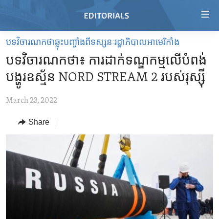
Accessibility
links
Skip
បទវិចារណកថាឆ្លុះបញ្ចាំងពីទស្សនៈរដ្ឋាភិបាលអាមេរិកាំង
to
HOME
បទវិចារណកថា៖ ការដាក់​ទណ្ឌកម្ម​លើ​បំពង់​
main
VIDEO
content
បង្ហូរ​ឧស្ម័ន NORD STREAM 2 របស់​រុស្ស៊ី
RADIO
Skip
to
March 23, 2022
REGIONS
main
Share
TOPICS
AFRICA
Navigation
Skip
ARCHIVE
AMERICAS
HUMAN RIGHTS
to
ABOUT US
ASIA
SECURITY AND DEFENSE
Search
EUROPE
AID AND DEVELOPMENT
FOLLOW US
MIDDLE EAST
DEMOCRACY AND GOVERNANCE
ECONOMY AND TRADE