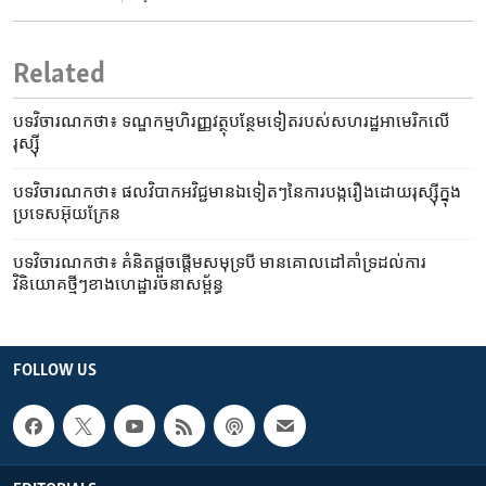
Related
បទវិចារណកថា៖ ទណ្ឌកម្ម​ហិរញ្ញវត្ថុ​បន្ថែម​ទៀត​របស់​សហរដ្ឋ​អាមេរិក​លើ​
រុស្ស៊ី
បទវិចារណកថា៖ ផលវិបាក​អវិជ្ជមាន​ឯទៀតៗ​នៃ​ការបង្ក​រឿង​ដោយ​រុស្ស៊ី​ក្នុង​
ប្រទេស​​​អ៊ុយក្រែន
បទវិចារណកថា៖ គំនិត​ផ្ដួចផ្ដើម​សមុទ្រ​បី មាន​គោលដៅ​គាំទ្រ​ដល់​ការ
វិនិយោគ​ថ្មីៗ​ខាង​ហេដ្ឋារចនាសម្ព័ន្ធ
FOLLOW US