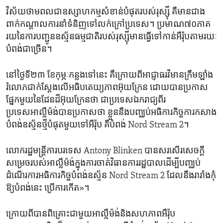
វិស័យ​ថាម​ពលជា​ឧស្សាហកម្មសំខាន់​បំផុត​របស់រុស្ស៊ី គឺ​មានជាង​
ពាក់កណ្តាលការនាំ​ទំនិញទៅ​លក់​ក្រៅ​ប្រទេស។ ​ប្រមាណ​៧០ភាគ​
រយ​នៃ​ការបញ្ជូន​ឧស្ម័ន​ធម្មជាតិរបស់​រុស្ស៊ីមានធ្វើ​ទៅ​កាន់​អឺរ៉ុប​តាម​រយៈ​
បំពង់ជា​ច្រើន។​
នៅថ្ងៃ​ទី២៣ ខែកុម្ភៈកន្លងទៅនេះ ​គឺ​ក្រោយពី​អាជ្ញាធរ​វិមានក្រឹមឡាំង​
រំលោភជាក់ស្តែងលើអធិបតេយ្យភាព​អ៊ុយក្រែន ​ដោយ​បាន​ប្រកាស
ផ្នែក​មួយ​នៃ​ដែនដី​អ៊ុយក្រែន​ថា ជាប្រទេស​ឯករាជ្យ​ពីរ
ប្រទេសអាល្លឺម៉ង់​បានប្រកាស​ថា​ ខ្លួននឹង​បញ្ឈប់អធិការកិច្ច​ការ​កសាង
បំពង់​ឧស្ម័នថ្មីបំផុ​ត​មួយ​ទៅ​អឺរ៉ុប គឺបំពង់ Nord Stream 2។
លោករដ្ឋមន្ត្រីការ​បរទេស Antony Blinken បានសរសើរសេចក្តី​
សម្រេច​របស់​អាល្លឺម៉ង់ក្នុង​ការចាត់​វិធានការរដ្ឋបាល​ដើម្បី​បញ្ឈប់
ដំណើរ​ការអធិការកិច្ច​បំពង់ឧស្ម័ន Nord Stream 2 ដែលនឹងរារាំង​កុំ​
ឱ្យ​បំពង់នេះ​ ប្រើការកើត»។​
ក្រោយ​ពី​បាន​ពិគ្រោះ​ជា​មួយ​អាល្លឺម៉ង់​និង​សហភាព​អឺរ៉ុប​