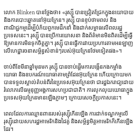
លោក​ Blinken បាន​ថ្លែង​ថា៖ «រុស្ស៊ី បានជ្រៀត​ជ្រែកក្នុង​នយោបាយ​
និង​ការ​បោះឆ្នោត​នៅអ៊ុយក្រែន។ រុស្ស៊ី បាន​ខ្ទប់ថាមពល និង​
ពាណិជ្ជកម្ម​ដើម្បីបំភ័យពួកមេដឹកនាំ និងដាក់​សម្ពាធ​លើ​ពលរដ្ឋ​
ប្រទេស​នេះ។ រុស្ស៊ី បានប្រើ​ការ​ឃោសនា​ និង​ព័ត៌មាន​មិនពិត​ដើម្បី​ធ្វើ
ឱ្យមាន​ការ​មិន​ទុកចិត្ត​គ្នា។ រុស្ស៊ី​ បាន​ធ្វើការ​វាយ​ប្រហារ​តាម​អនឡាញ
លើ​ហេដ្ឋារចនា​សម្ព័ន្ធ​សំខាន់​ៗរបស់​អ៊ុយក្រែន​ថែម​ទៀត​ផង»។
ចាប់​ពី​ខែ​មីនាឆ្នាំមុនមក ​រុស្ស៊ី​ បានចាប់ផ្តើម​ការបង្កើន​កងកម្លាំង​
យោធា និងឧបករណ៍​យោធា​តាមព្រំដែន​អ៊ុយក្រែន ហើយ​ក្រោយមក
បាន​ទទួល​ស្គាល់​តំបន់​ពីរ​នៃ​ប្រទេស​អ៊ុយក្រែនថា ​ជារដ្ឋឯករាជ្យ​ដោយ​
រំលោភ​លើ​ធម្មនុញ្ញ​អង្គការ​សហប្រជាជាតិ។ ការ​លុកលុយយោធាក្នុង​
ប្រទេស​អ៊ុយក្រែន​មានឡើងភ្លាមៗ ​ក្រោយសេចក្តី​ប្រកាស​នេះ។
ពេល​ដែលការ​ឈ្លានពាន​របស់​រុស្ស៊ីកើន​ឡើង ​ការ​ដាក់ទណ្ឌកម្មលើ​
រុស្ស៊ីដោយ​សហរដ្ឋ​អាមេរិកនិង​ដៃ​គូ និង​សម្ព័ន្ធមិត្ត​អាមេរិកក៏​កើនឡើង
ដែរ។