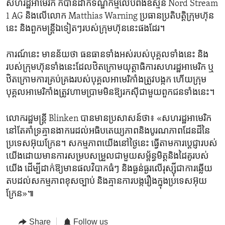
សហរដ្ឋអាមេរិក ក៏​បានដាក់ទណ្ឌកម្ម​លើ​បំពង់ឧស្ម័ន Nord Stream
1 AG និងលើលោក Matthias Warning ប្រធាន​ប្រតិបត្តិក្រុម​ហ៊ុន​
នេះ​ និង​ពួក​មន្ត្រី​ឯ​ទៀតៗ​របស់ក្រុមហ៊ុន​នេះផងដែរ។
ការ​ណ៍​នេះ មាន​ន័យ​ថា ​ធនធាន​ទាំង​អស់​របស់​បុគ្គល​ទាំង​នេះ​ និង​
របស់ក្រុម​ហ៊ុន​ទាំង​នេះដែល​ឋិត​ក្រោម​យុត្តាធិការ​សហរដ្ឋអាមេរិក ឬ​
ឋិត​ក្រោមការ​គ្រប់គ្រង​របស់​បុគ្គលអាមេរិកាំង​ត្រូវ​បង្កក​ ហើយក្រុម​
បុគ្គល​អាមេរិកាំង​ត្រូវ​ហាមប្រាម​មិន​ឱ្យ​រក​ស៊ីជា​មួយពួក​ជន​ទាំង​នេះ​។​
លោករដ្ឋមន្ត្រី Blinken បានមានប្រសាសន៍​ថា៖ «សហរដ្ឋអាមេរិក
នៅ​តែ​គាំទ្រ​គ្មាន​ងាក​រេ​ដល់​អធិបតេយ្យ​ភាព​និងបូរណភាព​ដែន​ដី​នៃ
ប្រទេស​អ៊ុយក្រែន​។ ​សកម្មភាពយើងនៅ​ថ្ងៃ​នេះ ធ្វើតាម​ការ​ប្តេជ្ញា​របស់
យើងដោយមាន​ការ​សម្របសម្រួលជា​មួយសម្ព័ន្ធមិត្តនិង​ដៃគូ​របស់
យើង​ ដើម្បី​ដាក់ឱ្យ​មានផលវិបាកធំៗ​ និង​ធ្ងន់ធ្ងរ​លើ​រុស្ស៊ីជាការឆ្លើយ​
តបដល់​សកម្មភាពខុស​ច្បាប់​ និង​គ្មាន​ការ​បង្ក​រឿងក្នុងប្រទេស​អ៊ុយ
ក្រែន»៕
Share
Follow us