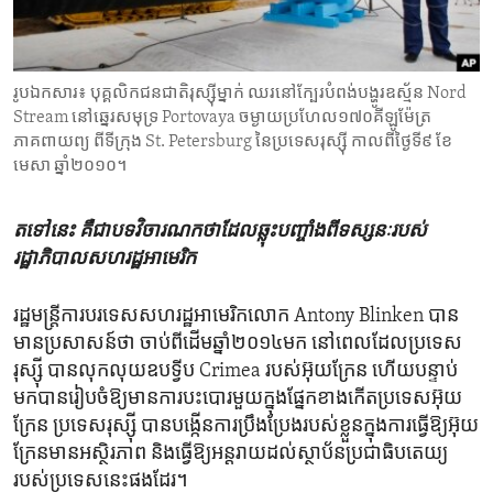
ENVIRONMENT AND HEALTH
IDEALS AND INSTITUTIONS
រូបឯកសារ៖ បុគ្គលិក​ជនជាតិ​រុស្ស៊ី​ម្នាក់ ឈរ​​នៅ​ក្បែរ​បំពង់​បង្ហូរ​ឧស្ម័ន Nord
Stream នៅ​​ឆ្នេរ​សមុទ្រ Portovaya ចម្ងាយ​ប្រហែល​១៧០​គីឡូម៉ែត្រ
ភាគពាយព្យ ពី​ទីក្រុង St. Petersburg នៃ​ប្រទេស​រុស្ស៊ី កាលពី​ថ្ងៃទី៩ ខែ
មេសា ឆ្នាំ២០១០។
តទៅនេះ​ គឺ​ជា​បទ​វិចារណកថា​ដែល​ឆ្លុះ​បញ្ចាំង​ពី​ទស្សនៈ​របស់​
រដ្ឋាភិបាល​សហរដ្ឋ​អាមេរិក
រដ្ឋមន្ត្រី​ការ​បរទេស​សហរដ្ឋអាមេរិក​លោក​ Antony Blinken បាន
មាន​ប្រសាសន៍​ថា​ ចាប់ពី​ដើម​ឆ្នាំ២០១៤​មក នៅពេល​ដែល​ប្រទេស​
រុស្ស៊ី​ បាន​លុកលុយឧបទ្វីប Crimea ​របស់​អ៊ុយក្រែន​ ហើយ​បន្ទាប់​
មក​បានរៀបចំ​ឱ្យ​មានការ​បះបោរ​មួយក្នុង​ផ្នែក​ខាង​កើត​ប្រទេស​អ៊ុយ
ក្រែន ​ប្រទេសរុស្ស៊ី​ បាន​បង្កើនការ​ប្រឹង​ប្រែង​របស់​ខ្លួនក្នុងការធ្វើឱ្យ​អ៊ុយ
ក្រែនមាន​អស្ថិរ​ភាព និងធ្វើ​ឱ្យ​អន្តរាយ​ដល់ស្ថាប័ន​ប្រជាធិបតេយ្យ
របស់​ប្រទេស​នេះផង​ដែរ។