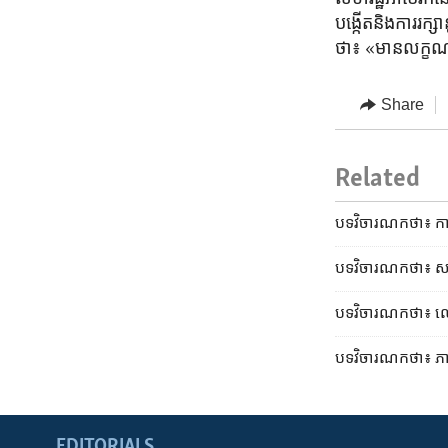
បង្កើត​និង​ការ​រក
ថា៖ «មាន​លក្ខណៈ​ស
Share
Related
បទវិចារណកថា៖ ការពង្
បទវិចារណកថា៖ សហរដ្ឋ​
បទ​វិចារណកថា៖ លោក 
បទវិចារណកថា៖ ភាព​ជា
EDITORIALS