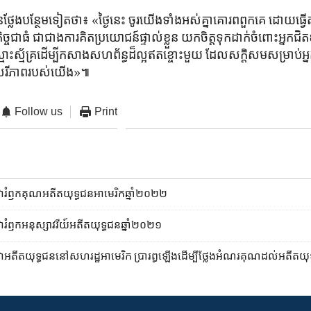
ែង​បន្ថែម​ទៀត​ថា៖‍ «ថ្ងៃនេះ ចូរ​យើង​ទាំងអស់​គ្នា​គោរព​ពួកគេ ដោយ​ធ្វើតា
ច្ច​ជា​ធំ ​ជាជាង​ការគិត​ប្រយោជន៍ផ្ទាល់​ខ្លួន យកចិត្ត​ទុកដាក់​ចំពោះ​អ្នក
្មោះស្ម័គ្រ​ដើម្បី​កសាង​សហព័ន្ធ​ដ៏ល្អ​ឥតខ្ចោះ​មួយ ដែល​សក្តិសម​សម្រាប់​
​សេរីភាព​របស់​យើង‍»៕
Follow us
Print
​រំឭកគុណ​អតីត​យុទ្ធជន​អាមេរិក​ឆ្នាំ២០២២
រំឭកអនុស្សាវរីយ៍​​អតីត​យុទ្ធជន​ឆ្នាំ២០២១
តីត​យុទ្ធជន​នៅ​សហរដ្ឋ​អាមេរិក ​ប្រារព្ធ​ឡើង​ដើម្បី​ថ្លែង​អំណរគុណ​ដល់​អតីត​យុ