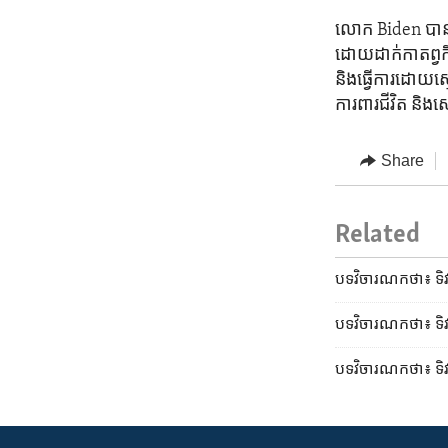
លោក Biden បាន​ថ្ល
ដោយ​ដាក់​កាតព្វកិ
និង​ធ្វើការ​ដោយ​ស
ការពារ​ជីវិត និង
Share
Related
បទវិចារណកថា៖ ទិវា
បទវិចារណកថា៖ ទិវា​
បទវិចារណកថា៖ ទិវា​អ