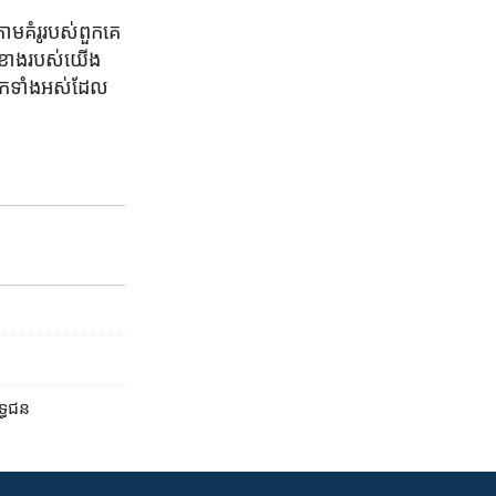
ម​គំរូ​របស់​ពួកគេ
ជិតខាង​របស់​យើង
អ្នកទាំងអស់​ដែល​
ទ្ធជន