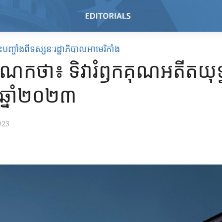
បញ្ចាំងពីទស្សនៈរដ្ឋាភិបាលអាមេរិកាំង
ណកថា៖ ទិវា​រំឭកគុណ​អតីត​យុទ្
​ឆ្នាំ២០២៣
023