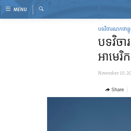
Accessibility
MENU
links
Search
Skip
HOME
បទវិចារណកថាឆ្លុះ
to
VIDEO
main
បទវិចារ
content
RADIO
Skip
អាមេរិក
REGIONS
to
main
TOPICS
AFRICA
November 10, 2
Navigation
ARCHIVE
AMERICAS
HUMAN RIGHTS
Skip
to
ABOUT US
Share
ASIA
SECURITY AND DEFENSE
Search
EUROPE
AID AND DEVELOPMENT
MIDDLE EAST
DEMOCRACY AND GOVERNANCE
ECONOMY AND TRADE