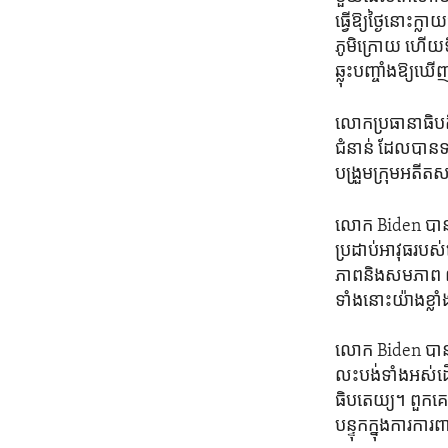
ធ្វើឱ្យ​ថ្ងៃ​នោះ​ក
ភូមិ​ក្រោយ ហើយ​ទីប
ឆ្លុះបញ្ចាំង​ឱ្យ​ឃើញ
លោក​ប្រធានាធិបតី
ជំនាន់ ដែល​បាន​ទ
បង្រួម​ក្រុម​អតីត
លោក Biden បាន​និ
ប្រដាប់​អាវុធ​របស
ភាពនិង​សមភាព លទ្ធ
ទាំងនោះ​យ៉ាងខ្ល
លោក Biden បាន​ថ្ល
លះបង់​ទាំងអស់​ដើម្
ធិបតេយ្យ។ ពួកគេ​ប
បន្ទុក​ក្នុង​ការក