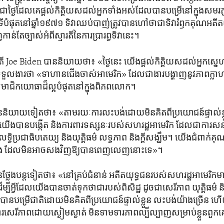
្លាយជា​ថ្ងៃ​ដែល​គេ​ផ្តល់​កិត្តិយស​ដល់​អ្នកទាំងអស់​ដែល​បាន​បម្រើ​នៅ​ក្នុង​សម
ំផុត​នៅ​ឆ្នាំ១៩៧១ ទិវា​ឈប់​បាញ់​ត្រូវ​បាន​ហៅ​ថា​ជា​ទិវា​រំឭកគុណ​អតីត​យុទ
​កាន់តែ​ច្បាស់​អំពី​ស្មារតី​នៃ​ការប្រារព្ធ​ទិវា​នេះ។
 Joe Biden បាន​និយាយ​ថា៖ «ថ្ងៃនេះ យើង​ផ្តល់​កិត្តិយស​ដល់​អ្នកស្នេហា
ទួល​ងារ​ថា «ទាហាន​ជើងចាស់​អាមេរិក‍» ដែល​ជា​ងារ​បង្ហាញ​នូវ​ភាពក្លា
​សមាជិក​យោធា​ដ៏ល្អ​បំផុត​នៅក្នុង​ពិភពលោក។
យាយ​ទៀត​ថា៖ «តាមរយៈ​ការលះបង់​ដោយ​មិន​គិត​ពី​ប្រយោជន៍​ផ្ទាល់​ខ្លួ
់​យើង​បាន​បង្កើត និង​ការពារ​ទស្សនៈ​របស់​សហរដ្ឋ​អាមេរិក ដែល​ជា​ការសន្យា​
ិ​ប្រជាធិបតេយ្យ និង​យុត្តិធម៌ លទ្ធភាព និង​ក្តីសង្ឃឹម។ យើង​ជំពាក់​គុណ
ាំង ដែល​មិន​អាច​សង​វិញ​ឱ្យ​បាន​ពេញលេញ​នោះ​ទេ»។
ែង​បន្ត​ទៀត​ថា៖ «នៅ​គ្រប់​ជំនាន់ អតីត​យុទ្ធជន​របស់​សហរដ្ឋ​អាមេរិក​មាន​ឆ
បី​អ្វី​ដែល​យើង​បាន​ចាត់ទុក​ថា​ជា​របស់​ពិសិដ្ឋ ដូចជា​សេរីភាព យុត្តិធម៌ និង
ាន​បម្រើ​ជាតិ​ដោយ​មិន​គិត​ពី​ប្រយោជន៍​ផ្ទាល់​ខ្លួន លះបង់​យ៉ាងច្រើន 
ារពារ​សេរីភាព​ដោយ​ស្ងៀមស្ងាត់ មិន​ទាមទារ​ភាពល្បីល្បាញ​សម្រាប់​ខ្លួន​ព