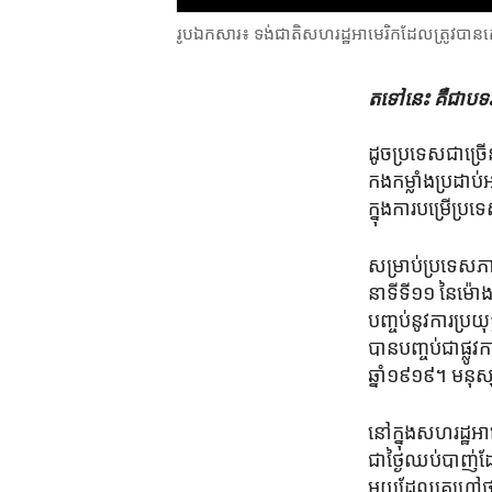
រូបឯកសារ៖ ទង់ជាតិ​សហរដ្ឋ​អាមេរិក​ដែល​ត្រូវ​បាន​គេ
តទៅ​នេះ គឺ​ជា​បទ​វ
ដូច​ប្រទេស​ជាច្រើន​
កងកម្លាំង​ប្រដាប់​
ក្នុង​ការបម្រើ​ប្រទ
សម្រាប់​ប្រទេស​ភាគ
នាទី​ទី១១ នៃ​ម៉ោង
បញ្ចប់​នូវការ​ប្រយុ
បាន​បញ្ចប់​ជាផ្លូ
ឆ្នាំ១៩១៩។ មនុស្ស​ជ
នៅ​ក្នុង​សហរដ្ឋ​អាមេ
ជា​ថ្ងៃ​ឈប់​បាញ់​ដ
មួយ​ដែល​គេ​ហៅ​ថា