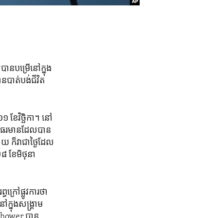
បាន​បម្រើ​នៅ​ក្នុង​
ន​បាត់បង់​ជីវិត​
១១ ខែវិច្ឆិកា។ នៅ​
ជា​ធរមាន​ដែល​បាន​
ោយ ក៏​វាជា​ថ្ងៃ​ដែល​
ី២៨ ខែមិថុនា
​ក្រៅ​ផ្លូវការ​ថា​
ក្នុង​សង្គ្រាម​
enhower បាន​