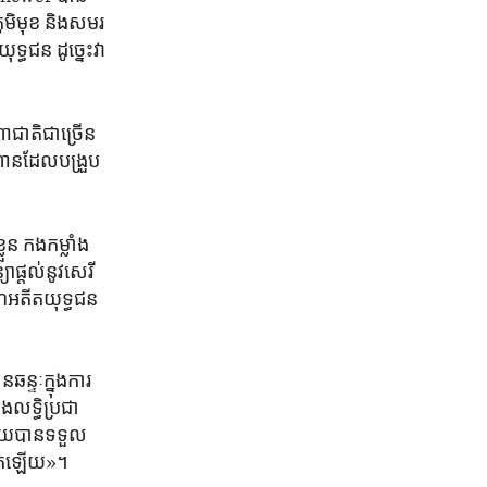
រភូមិ​មុខ និង​សមរ
្ធជន ដូច្នេះ​វា​
​ជាតិ​ជាច្រើន​
ហាន​ដែល​បង្រួប
ន កងកម្លាំង​
ផ្តល់​នូវ​សេរី
​អតីត​យុទ្ធជន​
ន្ទៈ​ក្នុង​ការ
​លទ្ធិ​ប្រជា
ហើយ​បាន​ទទួល​
ួកគេ​ឡើយ»។