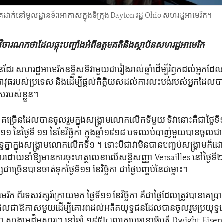
​ដាក់​នៅ​មូលដ្ឋាន​ទ័ពអាកាស​ក្នុង​ទីក្រុង Dayton រដ្ឋ Ohio សហរដ្ឋ​អាមេរិក។
ិចារណកថា​ដែល​ឆ្លុះ​បញ្ចាំង​អំពី​ឧត្តមគតិ​និង​ស្ថាប័ន​សហរដ្ឋ​អាមេរិក
ដែរ សហរដ្ឋ​អាមេរិក​ឧទ្ទិស​ទិវា​មួយ​ជារៀងរាល់​ឆ្នាំ​ដើម្បី​រំឭក​ដល់​អ្នក​ដែល​
អាវុធ​របស់​ប្រទេស និង​ដើម្បី​ផ្តល់​កិត្តិយស​ដល់​ការលះបង់​របស់​អ្នក​ដែល​បា
េស​របស់​ខ្លួន។
ច្រើន​ដែល​បាន​ចូលរួម​ក្នុង​សង្គ្រាម​លោក​លើក​ទីមួយ ទិវា​នោះ​គឺ​ជា​ថ្ងៃទី
១១ នៃ​ថ្ងៃទី ១១ នៃ​ខែវិច្ឆិកា ក្នុងឆ្នាំ​១៩១៨ បទ​ឈប់​បាញ់​មួយ​បាន​ចូល​
ទ្ធគ្នា​ក្នុង​សង្គ្រាម​លោក​លើក​ទី​១ ។ ទោះបីជា​វា​មិន​បាន​បញ្ចប់​សង្គ្រាម​ក៏ដ
វការ​ដោយ​នាំ​ឱ្យ​មាន​ការចុះ​ហត្ថលេខា​លើ​សន្ធិសញ្ញា​ Versailles នៅ​ថ្ងៃ​ទ
ាច្រើន​បាន​ចាត់ទុក​ថ្ងៃទី១១ ខែវិច្ឆិកា ជា​ថ្ងៃ​បញ្ចប់​នៃ​ជម្លោះ។
រិក ពីរ​ទសវត្សរ៍​ក្រោយ​មក ថ្ងៃទី១១ ខែវិច្ឆិកា គឺ​ជា​ថ្ងៃ​ដែល​ត្រូវ​បាន​គេ​ប្រារព្ធ
ែល​ជា​ឱកាស​មួយ​ដើម្បី​គោរព​ដល់​អតីត​យុទ្ធជន​ដែល​បាន​ចូលរួម​ប្រយុទ្ធ​នៅ​
 ​សង្រ្គាម​ដ៏​អស្ចារ្យ។ នៅ​ឆ្នាំ ១៩៥៤ លោក​ប្រធានាធិបតី Dwight Eis