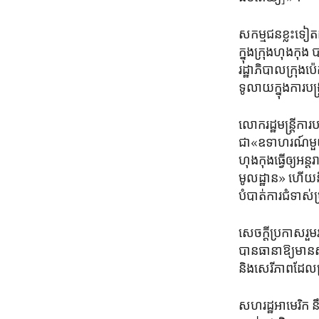
សកម្មជន​ខ្លះ​ទៀត
ក្នុង​ក្រុង​ហុងកុង 
រដ្ឋាភិបាល​ក្រុង​ប៉
ទូលាយ​ក្នុង​ការបង
លោក​រដ្ឋមន្ត្រី​ក
ជា​«ឧទាហរណ៍​មួយ​
ហុងកុង​ធ្វើ​ឲ្យ​អន
មូលដ្ឋាន» ​ហើយ​នឹង
បំបាត់​ការ​ជំទាស់​
សេចក្តី​ប្រកាស​រួម
បានធានាឱ្យ​មាន​ស្
និង​សេរីភាព​ដែល​ត្
សហរដ្ឋ​អាមេរិក​ នឹ