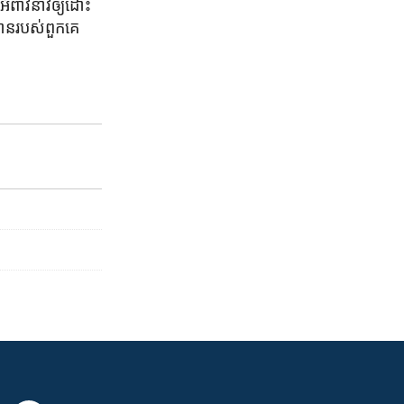
​អំពាវនាវ​ឲ្យ​ដោះ
្ឋាន​របស់ពួកគេ​