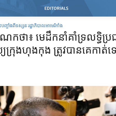
បញ្ចាំងពីទស្សនៈរដ្ឋាភិបាលអាមេរិកាំង
ណកថា៖ មេដឹកនាំ​គាំទ្រ​លទ្ធិ​ប្រ
យ​ក្រុង​ហុងកុង ត្រូវបាន​គេ​កាត