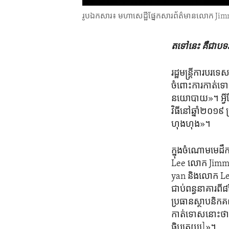
រូបឯកសារ៖ មហាសេដ្ឋី​ផ្នែក​សារព័ត៌មាន​លោក Jimm
តទៅ​នេះ​ គឺ​ជា​បទ
រដ្ឋមន្ត្រីការ​ប
ចំពោះ​ការ​កាត់ទោ
នយោបាយ»។ អ្វី​ដែល
វិធី​នៅ​ឆ្នាំ​២០១៩​
ហុងហុង»។​
ក្នុងចំណោម​មេដឹក
Lee លោក Jimmy 
yan និង​លោក Leu
ជាប់​ពន្ធនាគារ​ព
ប្រធាន​ស្ថាបនិក​
កាត់ទោស​នោះ​ថា «ម
ធិបតេយ្យ]»។